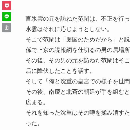
言氷雲の元を訪ねた范閑は、不正を行っ
氷雲はそれに応じようとしない。
そこで范閑は「慶国のためだから」と説
係で上京の諜報網を仕切るの男の居場所
その後、その男の元を訪ねた范閑はそこ
后に降伏したことを話す。
そして「俺と沈重の皇宮での様子を世間
その後、南慶と北斉の朝廷が手を組むと
広まる。
それを知った沈重はその噂を揉み消すた
った。