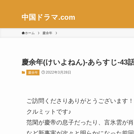
中国ドラマ.com
ホーム
慶余年
慶余年(けいよねん)-あらすじ-43
2022年3月28日
慶余年
ご訪問くださりありがとうございます！
クルミットです♪
范閑が慶帝の息子だったり、言氷雲が肖
など新事実が次々と明らかになった前回