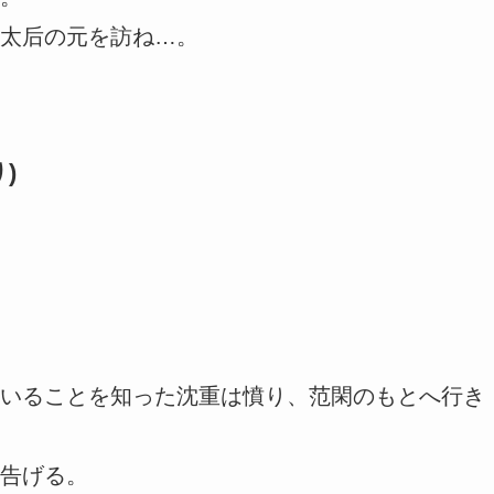
太后の元を訪ね…。
)
いることを知った沈重は憤り、范閑のもとへ行き
告げる。