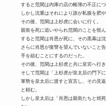
すると范閑は内庫の店の帳簿の不正につ
しかし沈重はそれにより誰が私腹を肥や
その後、范閑は上杉虎に会いに行く。
親衛を死に追いやられ范閑のことを恨ん
すると范閑は肖恩が死に、その黒幕は沈
さらに肖恩が復讐を望んでいないこと告
手を組むことにするのだった。
その後、范閑は上杉虎と共に皇宮へ行き
そして范閑は「上杉虎が皇太后の門下に
軍勢を皇太后に渡すと宣言し、その見返
と頼む。
しかし皇太后は「肖恩は親衛たちと焼死