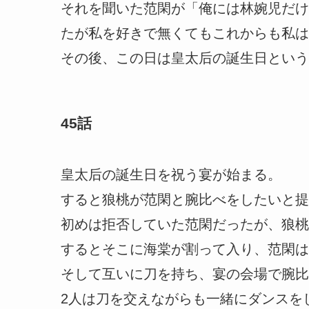
それを聞いた范閑が「俺には林婉児だけ
たが私を好きで無くてもこれからも私は
その後、この日は皇太后の誕生日という
45話
皇太后の誕生日を祝う宴が始まる。
すると狼桃が范閑と腕比べをしたいと提
初めは拒否していた范閑だったが、狼桃
するとそこに海棠が割って入り、范閑は
そして互いに刀を持ち、宴の会場で腕比
2人は刀を交えながらも一緒にダンスを