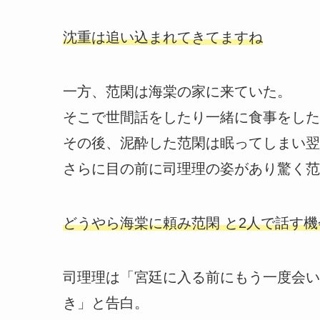
沈重は追い込まれてきてますね
一方、范閑は海棠の家に来ていた。
そこで世間話をしたり一緒に食事をした
その後、泥酔した范閑は眠ってしまい翌
さらに目の前に司理理の姿があり驚く范
どうやら海棠に頼み范閑 と2人で話す
司理理は「宮廷に入る前にもう一度会い
き」と告白。