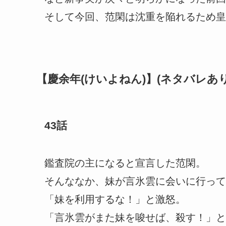
そして今回、范閑は沈重を陥れるため皇
【慶余年(けいよねん)】(ネタバレあり
43話
鑑査院の主になると宣言した范閑。
そんななか、妹が言氷雲に会いに行って
「妹を利用するな！」と激怒。
「言氷雲がまた妹を唆せば、殺す！」と