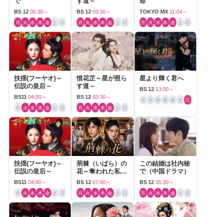
で
す道～
命
BS 12
05:30～
BS 12
03:30～
TOKYO MX
11:04～
月
火
水
木
金
土
日
月
火
水
木
金
土
日
月
火
水
木
金
土
日
扶揺(フーヤオ)～
惜花芷～星が照ら
星より輝く君へ
伝説の皇后～
す道～
BS 12
13:00～
BS11
04:00～
BS 12
03:30～
月
火
水
木
金
土
日
月
火
水
木
金
土
日
月
火
水
木
金
土
日
扶揺(フーヤオ)～
荊棘（いばら）の
この結婚は社内秘
伝説の皇后～
花～奪われた私～
で（中国ドラマ）
（中国ドラマ）
BS11
04:00～
BS 12
07:00～
BS 12
05:30～
月
火
水
木
金
土
日
月
火
水
木
金
土
日
月
火
水
木
金
土
日