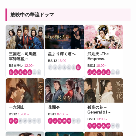
放映中の華流ドラマ
三国志～司馬懿
星より輝く君へ
武則天 -The
軍師連盟～
Empress-
BS 12
13:00～
BS日テレ
12:00～
BS11
10:00～
月
火
水
木
金
土
日
月
火
水
木
金
土
日
月
火
水
木
金
土
日
一念関山
花間令
孤高の花～
General＆I～
BS12
15:00～
BS12
07:00～
BS11
13:00～
月
火
水
木
金
土
日
月
火
水
木
金
土
日
月
火
水
木
金
土
日