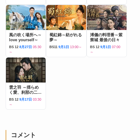
風の吹く場所へ～
蜀紅錦～紡がれる
溥儀の料理番～紫
love yourself～
夢～
禁城 最後の日々
BS 12
8月27日
05:30
BS11
9月1日
13:00～
BS 12
9月1日
07:00
～
～
雲之羽 ～揺らめ
く愛、刹那の二人
～
BS 12
9月17日
03:30
～
コメント