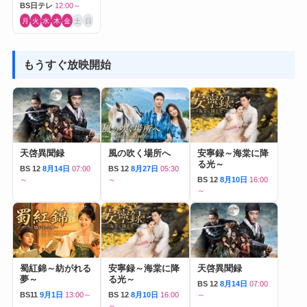
BS日テレ
12:00～
月
火
水
木
金
土
日
もうすぐ放映開始
天啓異聞録
風の吹く場所へ
安寧録～海棠に降
る光～
BS 12
8月14日
07:00
BS 12
8月27日
05:30
～
～
BS 12
8月10日
16:00
～
蜀紅錦～紡がれる
安寧録～海棠に降
天啓異聞録
夢～
る光～
BS 12
8月14日
07:00
BS11
9月1日
13:00～
BS 12
8月10日
16:00
～
～