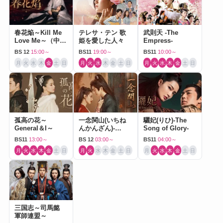
春花焔～Kill Me
テレサ・テン 歌
武則天 -The
Love Me～（中国
姫を愛した人々
Empress-
ドラマ）
BS 12
15:00～
BS11
19:00～
BS11
10:00～
月
火
水
木
金
土
日
月
火
水
木
金
土
日
月
火
水
木
金
土
日
孤高の花～
一念関山(いちね
驪妃(りひ)-The
General＆I～
んかんざん)-
Song of Glory-
Journey to Love-
BS11
13:00～
BS 12
03:00～
BS11
04:00～
月
火
水
木
金
土
日
月
火
水
木
金
土
日
月
火
水
木
金
土
日
三国志～司馬懿
軍師連盟～