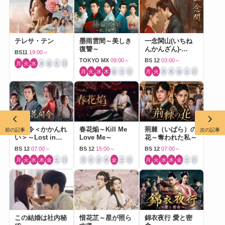
テレサ・テン
墨雨雲間～美しき
一念関山(いちね
復讐～
んかんざん)-
BS11
19:00～
Journey to Love-
TOKYO MX
09:00～
BS 12
03:00～
月
火
水
木
金
土
日
月
火
水
木
金
土
日
月
火
水
木
金
土
日
花間令＜かかんれ
春花焔～Kill Me
荊棘（いばら）の
前の記事
次の記事
い＞～Lost in
Love Me～
花～奪われた私～
Love～
BS 12
07:00～
BS 12
15:00～
BS 12
07:00～
月
火
水
木
金
土
日
月
火
水
木
金
土
日
月
火
水
木
金
土
日
この結婚は社内秘
惜花芷～星が照ら
錦衣夜行 愛と密