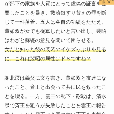
が部下の家族を人質にとって虚偽の証言を強
話一覧
要したことを暴き、救済銀すり替えの罪を断
じて一件落着。五人は各自の功績をたたえ、
董如双が女でも従軍したいと言い出し、裴昭
はわざと蘇瓷の意見を聞いて困らせる。
女だと知った後の裴昭のイケズっぷりを見る
に、これは裴昭の属性はドＳですね？
謝北溟は義父に文を書き、董如双と友達にな
ったこと、斉王と出会って共に民を救ったこ
とを綴る。一方、雲王の配下・彭毅は、清水
県で斉王を狙うが失敗したことを雲王に報告