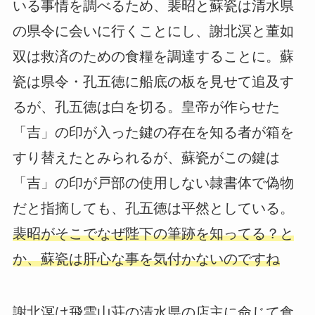
いる事情を調べるため、裴昭と蘇瓷は清水県
の県令に会いに行くことにし、謝北溟と董如
双は救済のための食糧を調達することに。蘇
瓷は県令・孔五徳に船底の板を見せて追及す
るが、孔五徳は白を切る。皇帝が作らせた
「吉」の印が入った鍵の存在を知る者が箱を
すり替えたとみられるが、蘇瓷がこの鍵は
「吉」の印が戸部の使用しない隷書体で偽物
だと指摘しても、孔五徳は平然としている。
裴昭がそこでなぜ陛下の筆跡を知ってる？と
か、蘇瓷は肝心な事を気付かないのですね
謝北溟は飛雲山荘の清水県の店主に命じて食