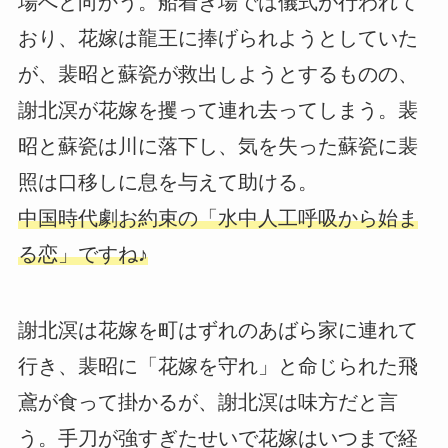
場へと向かう。船着き場では儀式が行われて
おり、花嫁は龍王に捧げられようとしていた
が、裴昭と蘇瓷が救出しようとするものの、
謝北溟が花嫁を攫って連れ去ってしまう。裴
昭と蘇瓷は川に落下し、気を失った蘇瓷に裴
照は口移しに息を与えて助ける。
中国時代劇お約束の「水中人工呼吸から始ま
る恋」ですね♪
謝北溟は花嫁を町はずれのあばら家に連れて
行き、裴昭に「花嫁を守れ」と命じられた飛
鳶が食って掛かるが、謝北溟は味方だと言
う。手刀が強すぎたせいで花嫁はいつまで経