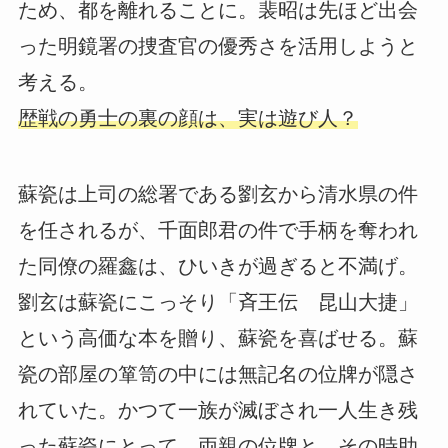
ため、都を離れることに。裴昭は先ほど出会
った明鏡署の捜査官の優秀さを活用しようと
考える。
歴戦の勇士の裏の顔は、実は遊び人？
蘇瓷は上司の総署である劉玄から清水県の件
を任されるが、千面郎君の件で手柄を奪われ
た同僚の羅鑫は、ひいきが過ぎると不満げ。
劉玄は蘇瓷にこっそり「斉王伝 昆山大捷」
という高価な本を贈り、蘇瓷を喜ばせる。蘇
瓷の部屋の箪笥の中には無記名の位牌が隠さ
れていた。かつて一族が滅ぼされ一人生き残
った蘇瓷にとって、両親の位牌と、その時助