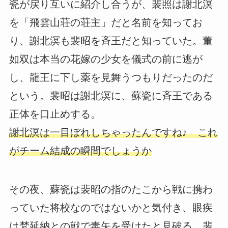
瓷が戻り互いに紹介し合うが、裴照は謝北溟
を「飛雲山荘の荘主」だと名前を知ってお
り、謝北溟も裴昭を斉王だと知っていた。董
如双は本当の花嫁の少女を儀式の前に逃が
し、龍王に下し薬を見舞うつもりだったのだ
という。裴昭は謝北溟に、蘇瓷に斉王である
正体を口止めする。
謝北溟は一目ぼれしちゃったんですね♪ これ
がチーム結成の瞬間でしょうか
その夜、蘇瓷は裴昭の指のたこから戦に携わ
っていた将校なのではないかと気付き、眼疾
は梵延納との戦で毒矢を受けたと見破る。裴