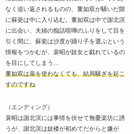
なく追い返されるものの、董如双が騒いだ隙
に蘇瓷は中に入り込む。董如双は中で謝北溟
に出会い、夫婦の痴話喧嘩のふりをして目を
引く間に、蘇瓷は沙度が踊り子を選ぶという
情報をつかむが、裴昭が妓女と戯れているの
を目にしてしまう…
董如双は薬を使わなくても、結局騒ぎを起こ
すのですね
（エンディング）
裴昭は謝北溟には事情を伏せて無憂楽坊に誘
うが、謝北溟は妓楼が初めてだからと嫌が