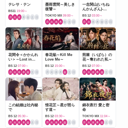
テレサ・テン
墨雨雲間～美しき
一念関山(いちね
復讐～
んかんざん)-
BS11
19:00～
Journey to Love-
TOKYO MX
09:00～
BS 12
03:00～
月
火
水
木
金
土
日
月
火
水
木
金
土
日
月
火
水
木
金
土
日
花間令＜かかんれ
春花焔～Kill Me
荊棘（いばら）の
い＞～Lost in
Love Me～
花～奪われた私～
Love～
BS 12
07:00～
BS 12
15:00～
BS 12
07:00～
月
火
水
木
金
土
日
月
火
水
木
金
土
日
月
火
水
木
金
土
日
この結婚は社内秘
惜花芷～星が照ら
錦衣夜行 愛と密
で
す道～
命
BS 12
05:30～
BS 12
03:30～
TOKYO MX
11:04～
月
火
水
木
金
土
日
月
火
水
木
金
土
日
月
火
水
木
金
土
日