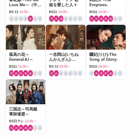
Love Me～（中国
姫を愛した人々
Empress-
ドラマ）
BS 12
15:00～
BS11
19:00～
BS11
10:00～
月
火
水
木
金
土
日
月
火
水
木
金
土
日
月
火
水
木
金
土
日
孤高の花～
一念関山(いちね
驪妃(りひ)-The
General＆I～
んかんざん)-
Song of Glory-
Journey to Love-
BS11
13:00～
BS 12
03:00～
BS11
04:00～
月
火
水
木
金
土
日
月
火
水
木
金
土
日
月
火
水
木
金
土
日
三国志～司馬懿
軍師連盟～
BS日テレ
12:00～
月
火
水
木
金
土
日