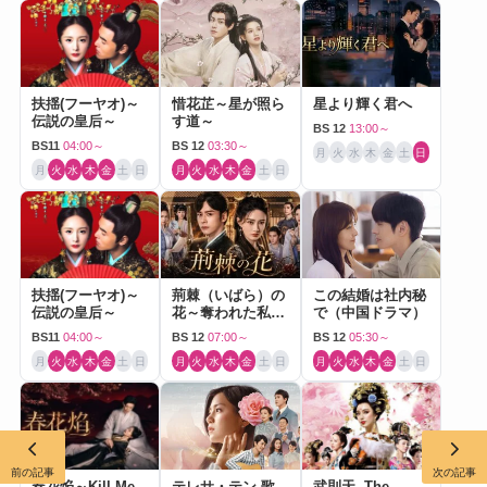
扶揺(フーヤオ)～
惜花芷～星が照ら
星より輝く君へ
伝説の皇后～
す道～
BS 12
13:00～
BS11
04:00～
BS 12
03:30～
月
火
水
木
金
土
日
月
火
水
木
金
土
日
月
火
水
木
金
土
日
扶揺(フーヤオ)～
荊棘（いばら）の
この結婚は社内秘
伝説の皇后～
花～奪われた私～
で（中国ドラマ）
（中国ドラマ）
BS11
04:00～
BS 12
07:00～
BS 12
05:30～
月
火
水
木
金
土
日
月
火
水
木
金
土
日
月
火
水
木
金
土
日
前の記事
次の記事
春花焔～Kill Me
テレサ・テン 歌
武則天 -The