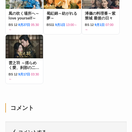
風の吹く場所へ～
蜀紅錦～紡がれる
溥儀の料理番～紫
love yourself～
夢～
禁城 最後の日々
BS 12
8月27日
05:30
BS11
9月1日
13:00～
BS 12
9月1日
07:00
～
～
雲之羽 ～揺らめ
く愛、刹那の二人
～
BS 12
9月17日
03:30
～
コメント