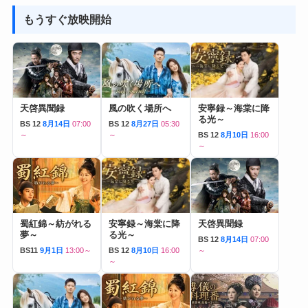
もうすぐ放映開始
天啓異聞録
風の吹く場所へ
安寧録～海棠に降
る光～
BS 12
8月14日
07:00
BS 12
8月27日
05:30
～
～
BS 12
8月10日
16:00
～
蜀紅錦～紡がれる
安寧録～海棠に降
天啓異聞録
夢～
る光～
BS 12
8月14日
07:00
BS11
9月1日
13:00～
BS 12
8月10日
16:00
～
～