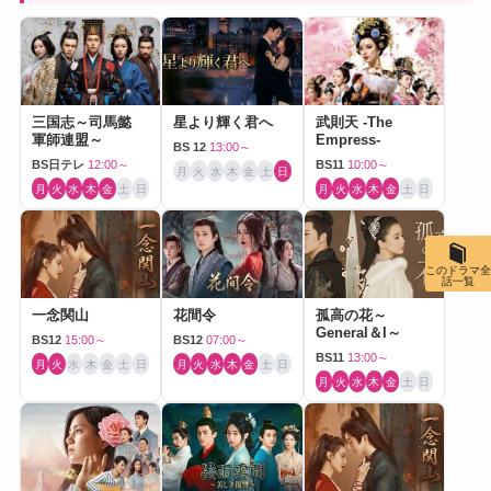
三国志～司馬懿
星より輝く君へ
武則天 -The
軍師連盟～
Empress-
BS 12
13:00～
BS日テレ
12:00～
BS11
10:00～
月
火
水
木
金
土
日
月
火
水
木
金
土
日
月
火
水
木
金
土
日
このドラマ全
話一覧
一念関山
花間令
孤高の花～
General＆I～
BS12
15:00～
BS12
07:00～
BS11
13:00～
月
火
水
木
金
土
日
月
火
水
木
金
土
日
月
火
水
木
金
土
日