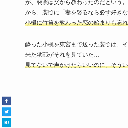
が、裴照は父から教わったのだという。
から、裴照に「妻を娶るなら必ず好きな
小楓に竹笛を教わった恋の始まりも忘れ
酔った小楓を東宮まで送った裴照は、そ
来た承鄞がそれを見ていた…
見てないで声かけたらいいのに、そうい