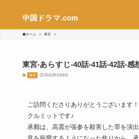
中国ドラマ.com
ホーム
東宮
東宮-あらすじ-40話-41話-42
2022年3月9日
東宮
ご訪問くださりありがとうございます！
クルミットです♪
承鄞は、高震が張参を殺害した罪を演出
意を寵愛するようになった焦りから、承