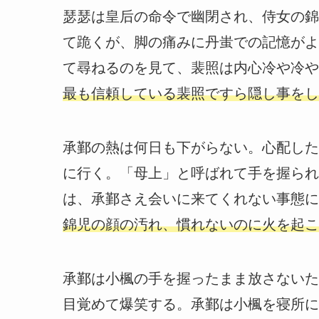
瑟瑟は皇后の命令で幽閉され、侍女の錦
て跪くが、脚の痛みに丹蚩での記憶がよ
て尋ねるのを見て、裴照は内心冷や冷や
最も信頼している裴照ですら隠し事をし
承鄞の熱は何日も下がらない。心配した
に行く。「母上」と呼ばれて手を握られ
は、承鄞さえ会いに来てくれない事態に
錦児の顔の汚れ、慣れないのに火を起こ
承鄞は小楓の手を握ったまま放さないた
目覚めて爆笑する。承鄞は小楓を寝所に