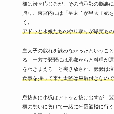
楓は渋々応じるが、その時承鄞の脳裏に
贈り、東宮内には「皇太子が皇太子妃を
く。
アドゥと永娘たちのやり取りが爆笑もの
皇太子の戯れを諫めなかったということ
る。一方で瑟瑟には承鄞からと料理が運
をわきまえろ」と突き放され、瑟瑟は泣
食事を持って来た太監は皇后付きなので
息抜きに小楓はアドゥと抜け出すが、裴
楓の勢いに負けて一緒に米羅酒楼に行く