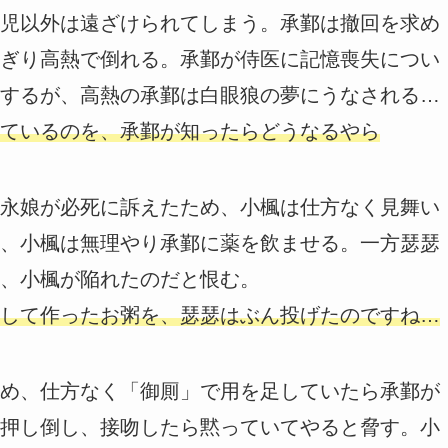
児以外は遠ざけられてしまう。承鄞は撤回を求め
ぎり高熱で倒れる。承鄞が侍医に記憶喪失につい
するが、高熱の承鄞は白眼狼の夢にうなされる…
ているのを、承鄞が知ったらどうなるやら
永娘が必死に訴えたため、小楓は仕方なく見舞い
、小楓は無理やり承鄞に薬を飲ませる。一方瑟瑟
、小楓が陥れたのだと恨む。
して作ったお粥を、瑟瑟はぶん投げたのですね…
め、仕方なく「御厠」で用を足していたら承鄞が
押し倒し、接吻したら黙っていてやると脅す。小