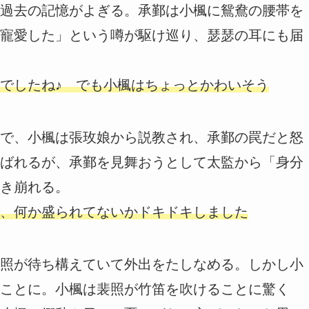
過去の記憶がよぎる。承鄞は小楓に鴛鴦の腰帯を
寵愛した」という噂が駆け巡り、瑟瑟の耳にも届
でしたね♪ でも小楓はちょっとかわいそう
で、小楓は張玫娘から説教され、承鄞の罠だと怒
ばれるが、承鄞を見舞おうとして太監から「身分
き崩れる。
、何か盛られてないかドキドキしました
照が待ち構えていて外出をたしなめる。しかし小
ことに。小楓は裴照が竹笛を吹けることに驚く