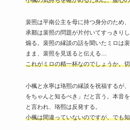
裴照は平南公主を母に持つ身分のため、
承鄞は裴照の問題が片付いてすっきりし
煽る。裴照の縁談の話を聞いたミロは裴
まま、裴照を見送ると伝える…
これがミロの精一杯なのでしょうか。切
小楓と永寧は珞熙の縁談を祝福するが、
をちゃんと知るべき」だと言う。本音を
と言われ、珞熙は反発する。
小楓は間違っていないのですが、でも知