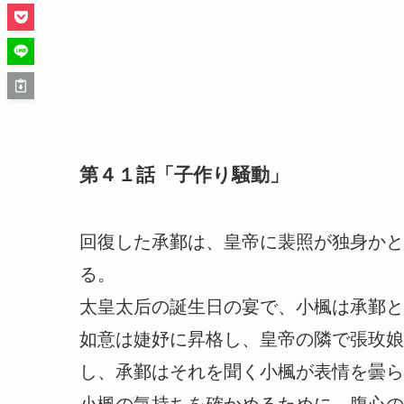
第４１話「子作り騒動」
回復した承鄞は、皇帝に裴照が独身かと
る。
太皇太后の誕生日の宴で、小楓は承鄞と
如意は婕妤に昇格し、皇帝の隣で張玫娘
し、承鄞はそれを聞く小楓が表情を曇ら
小楓の気持ちを確かめるために、腹心の