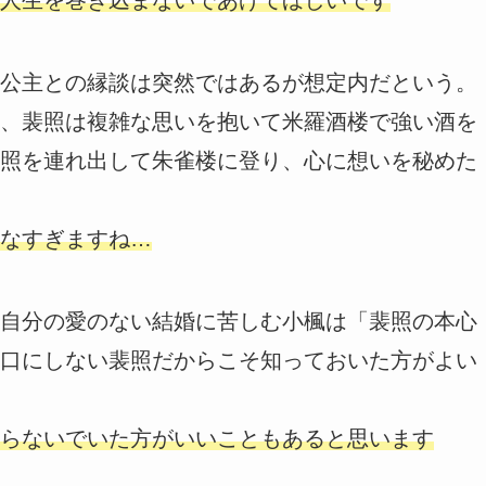
公主との縁談は突然ではあるが想定内だという。
、裴照は複雑な思いを抱いて米羅酒楼で強い酒を
照を連れ出して朱雀楼に登り、心に想いを秘めた
なすぎますね…
自分の愛のない結婚に苦しむ小楓は「裴照の本心
口にしない裴照だからこそ知っておいた方がよい
らないでいた方がいいこともあると思います