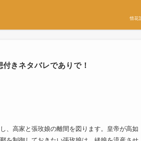
惜花
話-感想付きネタバレでありで！
し、高家と張玫娘の離間を図ります。皇帝が高如
鄞を制御しておきたい張玫娘は、緒娘を流産させ