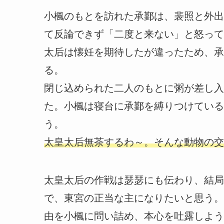
小楓のもとを訪れた承鄞は、裴照と外出
て反論できず「二度と来ない」と怒って
太后は懐妊を期待したが違ったため、承
る。
閉じ込められた二人のもとに粥が差し入
た。小楓は寝台に承鄞を縛りつけている
う。
太皇太后無茶するわ～。そんな動物の交
太皇太后の作戦は瑟瑟にも伝わり、結局
で、東宮の正当な主になりたいと思う。
由を小楓に問い詰め、本心を吐露しよう