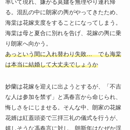
率いて現れ、嫌がる莫嫿を無理やり連れ帰
る。混乱の中に朗家の輿がやってきたため、
海棠は花嫁支度をすることになってしまう。
海棠は母と夏合に別れを告げ、花嫁の輿に乗
り朗家へ向かう。
あっという間に入れ替わり失敗… でも海棠
は本当に結婚して大丈夫でしょうか
妙蘭は花嫁を迎えに出ようとするが、「不吉
な人は参加を禁ず」と馮春言から命じられ、
悔しさをにじませる。そんな中、朗家の花嫁
花婿は紅蓋頭姿で三拝三礼の儀式を行うが、
嬉しそうな馮春言に対し、朗斯年はなぜか浮