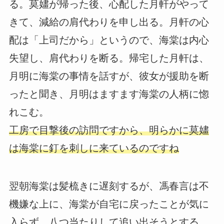
る。莫嫿が帰った後、心配した月軒がやって
きて、減給の肩代わりを申し出る。月軒の心
配は「上司だから」というので、海棠は内心
失望し、肩代わりを断る。帰宅した月軒は、
月明に海棠の事情を話すが、彼女が援助を断
ったと聞き、月明はますます海棠の人柄に惚
れこむ。
工房で目撃後の訪問ですから、明らかに莫嫿
は海棠に釘を刺しに来ているのですね
翌朝海棠は髪梳きに遅刻するが、馮春言は不
機嫌な上に、海棠が自宅に戻ったことが気に
入らず、八つ当たりして追い出そうとする。