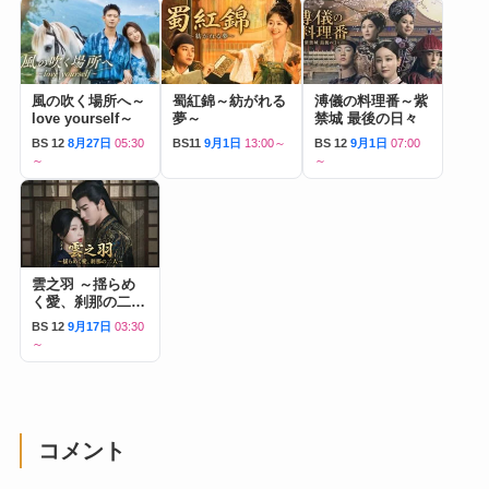
風の吹く場所へ～
蜀紅錦～紡がれる
溥儀の料理番～紫
love yourself～
夢～
禁城 最後の日々
BS 12
8月27日
05:30
BS11
9月1日
13:00～
BS 12
9月1日
07:00
～
～
雲之羽 ～揺らめ
く愛、刹那の二人
～
BS 12
9月17日
03:30
～
コメント