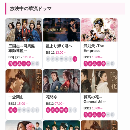
放映中の華流ドラマ
三国志～司馬懿
星より輝く君へ
武則天 -The
軍師連盟～
Empress-
BS 12
13:00～
BS日テレ
12:00～
BS11
10:00～
月
火
水
木
金
土
日
月
火
水
木
金
土
日
月
火
水
木
金
土
日
一念関山
花間令
孤高の花～
General＆I～
BS12
15:00～
BS12
07:00～
BS11
13:00～
月
火
水
木
金
土
日
月
火
水
木
金
土
日
月
火
水
木
金
土
日