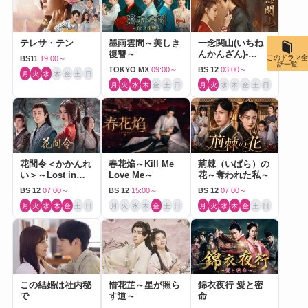
テレサ・テン
墨雨雲間～美しき
一念関山(いちね
復讐～
んかんざん)-
このドラマ全
BS11
19:00～
Journey to Love-
話一覧
TOKYO MX
09:00～
BS 12
03:00～
月
火
水
木
金
土
日
月
火
水
木
金
土
日
月
火
水
木
金
土
日
花間令＜かかんれ
春花焔～Kill Me
荊棘（いばら）の
い＞～Lost in
Love Me～
花～奪われた私～
Love～
BS 12
07:00～
BS 12
15:00～
BS 12
07:00～
月
火
水
木
金
土
日
月
火
水
木
金
土
日
月
火
水
木
金
土
日
この結婚は社内秘
惜花芷～星が照ら
錦衣夜行 愛と密
で
す道～
命