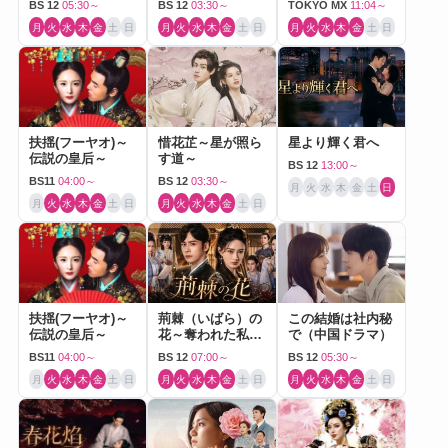
BS 12
05:30～
BS 12
03:30～
TOKYO MX
11:04～
月
火
水
木
金
土
日
月
火
水
木
金
土
日
月
火
水
木
金
土
日
扶揺(フーヤオ)～
惜花芷～星が照ら
星より輝く君へ
伝説の皇后～
す道～
BS 12
13:00～
BS11
04:00～
BS 12
03:30～
月
火
水
木
金
土
日
月
火
水
木
金
土
日
月
火
水
木
金
土
日
扶揺(フーヤオ)～
荊棘（いばら）の
この結婚は社内秘
伝説の皇后～
花～奪われた私～
で（中国ドラマ）
（中国ドラマ）
BS11
04:00～
BS 12
07:00～
BS 12
05:30～
月
火
水
木
金
土
日
月
火
水
木
金
土
日
月
火
水
木
金
土
日