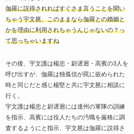
伽羅に説得されればすぐさま言うことを聞い
ちゃう宇文邕、このままなら伽羅との婚姻と
かを理由に利用されちゃうんじゃないの？っ
て思っちゃいますね
その後、宇文護は楊忠・尉遅迥・高賓の3人を
呼び出すが、伽羅は独孤信が罠に嵌められた
時と同じだと感じ楊堅と共に宇文邕に相談に
行く。
宇文護は楊忠と尉遅迥には達州の軍隊の訓練
を指示、高賓には役人たちの汚職を厳格に調
査するようにと指示、宇文邕は伽羅に説得さ