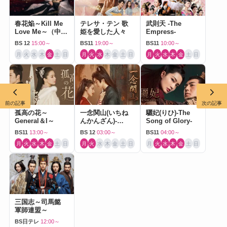
春花焔～Kill Me
テレサ・テン 歌
武則天 -The
Love Me～（中国
姫を愛した人々
Empress-
ドラマ）
BS 12
15:00～
BS11
19:00～
BS11
10:00～
月
火
水
木
金
土
日
月
火
水
木
金
土
日
月
火
水
木
金
土
日
前の記事
次の記事
孤高の花～
一念関山(いちね
驪妃(りひ)-The
General＆I～
んかんざん)-
Song of Glory-
Journey to Love-
BS11
13:00～
BS 12
03:00～
BS11
04:00～
月
火
水
木
金
土
日
月
火
水
木
金
土
日
月
火
水
木
金
土
日
三国志～司馬懿
軍師連盟～
BS日テレ
12:00～