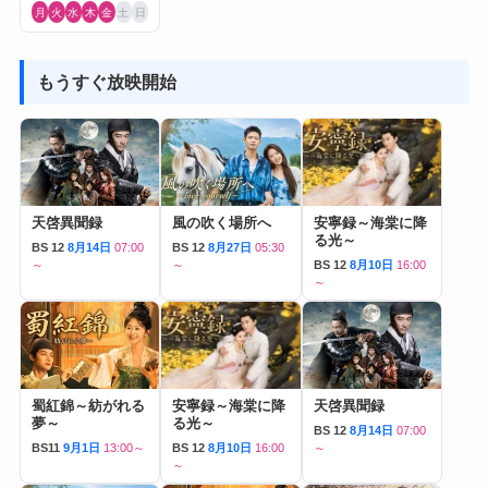
月
火
水
木
金
土
日
もうすぐ放映開始
天啓異聞録
風の吹く場所へ
安寧録～海棠に降
る光～
BS 12
8月14日
07:00
BS 12
8月27日
05:30
～
～
BS 12
8月10日
16:00
～
蜀紅錦～紡がれる
安寧録～海棠に降
天啓異聞録
夢～
る光～
BS 12
8月14日
07:00
BS11
9月1日
13:00～
BS 12
8月10日
16:00
～
～