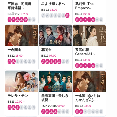
三国志～司馬懿
星より輝く君へ
武則天 -The
軍師連盟～
Empress-
BS 12
13:00～
BS日テレ
12:00～
BS11
10:00～
月
火
水
木
金
土
日
月
火
水
木
金
土
日
月
火
水
木
金
土
日
一念関山
花間令
孤高の花～
General＆I～
BS12
15:00～
BS12
07:00～
BS11
13:00～
月
火
水
木
金
土
日
月
火
水
木
金
土
日
月
火
水
木
金
土
日
テレサ・テン
墨雨雲間～美しき
一念関山(いちね
復讐～
んかんざん)-
BS11
19:00～
Journey to Love-
TOKYO MX
09:00～
BS 12
03:00～
月
火
水
木
金
土
日
月
火
水
木
金
土
日
月
火
水
木
金
土
日