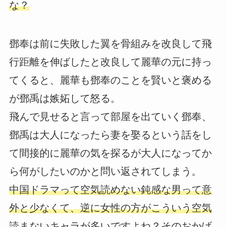
な？
鄧奉は前に失敗した翼を骨組みを改良して飛
行距離を伸ばしたと改良して麗華の元に持っ
てくると、麗華も鄧奉のことを賢いと褒める
が鄧禹は嫉妬して怒る。
飛んで見せると言って部屋を出ていく鄧奉、
鄧禹は大人になったら妻を娶るという話をし
て間接的に麗華の気を探るが大人になってか
ら何がしたいのかと問い返されてしまう。
中国ドラマって空気読めない鈍感な男って意
外と少なくて、逆に女性の方がこういう空気
読まないキャラが多いですよね？そのおかげ