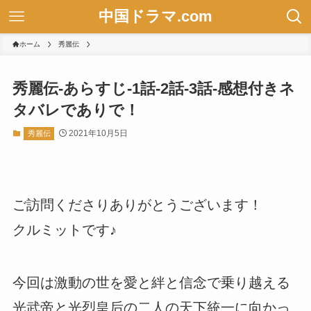
中国ドラマ.com
ホーム
秀麗伝
秀麗伝-あらすじ-1話-2話-3話-感想付きネ
タバレでありで！
2021年10月5日
秀麗伝
ご訪問くださりありがとうございます！
クルミットです♪
今回は激動の世を愛と絆と信念で乗り越える
光武帝と光烈皇后の二人の天下統一に向かっ