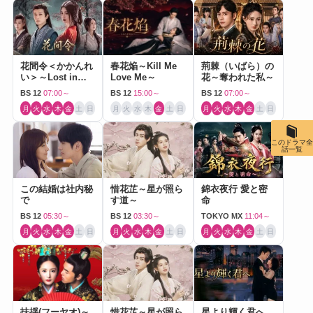
花間令＜かかんれ
春花焔～Kill Me
荊棘（いばら）の
い＞～Lost in
Love Me～
花～奪われた私～
Love～
BS 12
07:00～
BS 12
15:00～
BS 12
07:00～
月
火
水
木
金
土
日
月
火
水
木
金
土
日
月
火
水
木
金
土
日
このドラマ全
話一覧
この結婚は社内秘
惜花芷～星が照ら
錦衣夜行 愛と密
で
す道～
命
BS 12
05:30～
BS 12
03:30～
TOKYO MX
11:04～
月
火
水
木
金
土
日
月
火
水
木
金
土
日
月
火
水
木
金
土
日
扶揺(フーヤオ)～
惜花芷～星が照ら
星より輝く君へ