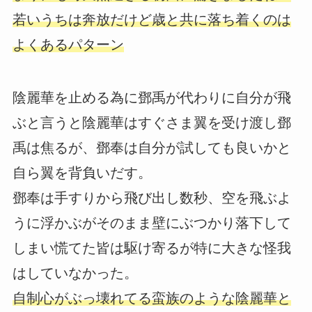
若いうちは奔放だけど歳と共に落ち着くのは
よくあるパターン
陰麗華を止める為に鄧禹が代わりに自分が飛
ぶと言うと陰麗華はすぐさま翼を受け渡し鄧
禹は焦るが、鄧奉は自分が試しても良いかと
自ら翼を背負いだす。
鄧奉は手すりから飛び出し数秒、空を飛ぶよ
うに浮かぶがそのまま壁にぶつかり落下して
しまい慌てた皆は駆け寄るが特に大きな怪我
はしていなかった。
自制心がぶっ壊れてる蛮族のような陰麗華と