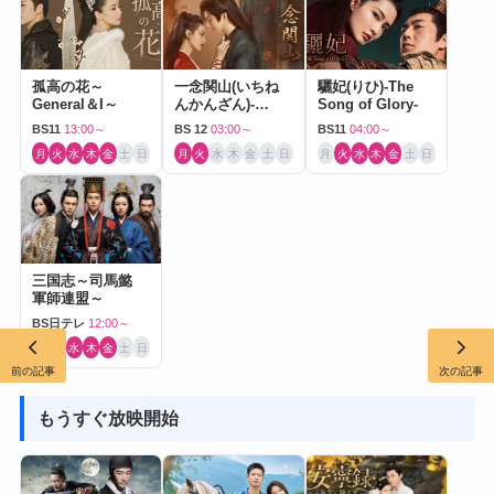
孤高の花～
一念関山(いちね
驪妃(りひ)-The
General＆I～
んかんざん)-
Song of Glory-
Journey to Love-
BS11
13:00～
BS 12
03:00～
BS11
04:00～
月
火
水
木
金
土
日
月
火
水
木
金
土
日
月
火
水
木
金
土
日
三国志～司馬懿
軍師連盟～
BS日テレ
12:00～
月
火
水
木
金
土
日
前の記事
次の記事
もうすぐ放映開始