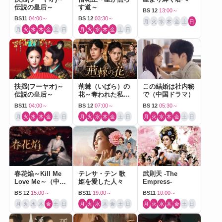
伝説の皇后～
す道～
BS 12
13:00～
BS11
04:00～
BS 12
03:30～
月
火
水
木
金
土
日
月
火
水
木
金
土
日
月
火
水
木
金
土
日
扶揺(フーヤオ)～
荊棘（いばら）の
この結婚は社内秘
伝説の皇后～
花～奪われた私～
で（中国ドラマ）
（中国ドラマ）
BS11
04:00～
BS 12
07:00～
BS 12
05:30～
月
火
水
木
金
土
日
月
火
水
木
金
土
日
月
火
水
木
金
土
日
春花焔～Kill Me
テレサ・テン 歌
武則天 -The
Love Me～（中国
姫を愛した人々
Empress-
ドラマ）
BS 12
15:00～
BS11
19:00～
BS11
10:00～
月
火
水
木
金
土
日
月
火
水
木
金
土
日
月
火
水
木
金
土
日