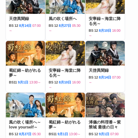
天啓異聞録
風の吹く場所へ
安寧録～海棠に降
る光～
BS 12
8月14日
07:00
BS 12
8月27日
05:30
～
～
BS 12
8月10日
16:00
～
蜀紅錦～紡がれる
安寧録～海棠に降
天啓異聞録
夢～
る光～
BS 12
8月14日
07:00
BS11
9月1日
13:00～
BS 12
8月10日
16:00
～
～
風の吹く場所へ～
蜀紅錦～紡がれる
溥儀の料理番～紫
love yourself～
夢～
禁城 最後の日々
BS 12
8月27日
05:30
BS11
9月1日
13:00～
BS 12
9月1日
07:00