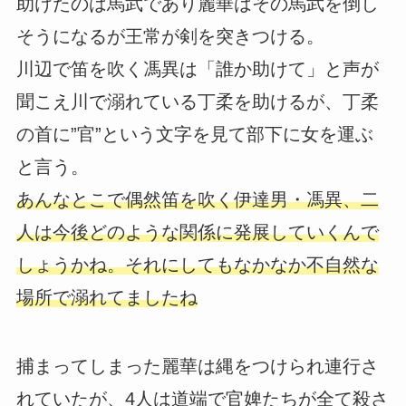
助けたのは馬武であり麗華はその馬武を倒し
そうになるが王常が剣を突きつける。
川辺で笛を吹く馮異は「誰か助けて」と声が
聞こえ川で溺れている丁柔を助けるが、丁柔
の首に”官”という文字を見て部下に女を運ぶ
と言う。
あんなとこで偶然笛を吹く伊達男・馮異、二
人は今後どのような関係に発展していくんで
しょうかね。それにしてもなかなか不自然な
場所で溺れてましたね
捕まってしまった麗華は縄をつけられ連行さ
れていたが、4人は道端で官婢たちが全て殺さ