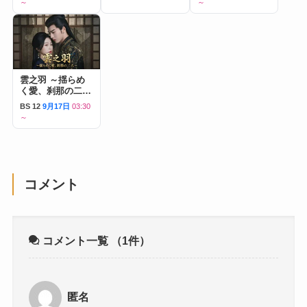
～
～
雲之羽 ～揺らめ
く愛、刹那の二人
～
BS 12
9月17日
03:30
～
コメント
コメント一覧
（1件）
匿名