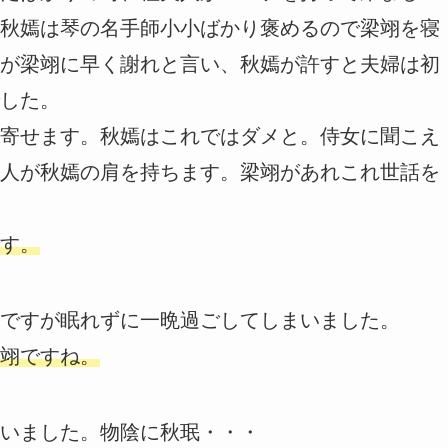
秋嫣は琴の名手師小小ばかり褒めるので梁翊を寝
が梁翊に早く謝れと言い、秋嫣が許すと夫婦は初
した。
寄せます。秋嫣はこれではダメと。侍女に聞こえ
人が秋嫣の肩を持ちます。梁翊があれこれ世話を
す。
ですが眠れずに一晩過ごしてしまいました。
翊ですね。
いました。物陰に秋珉・・・