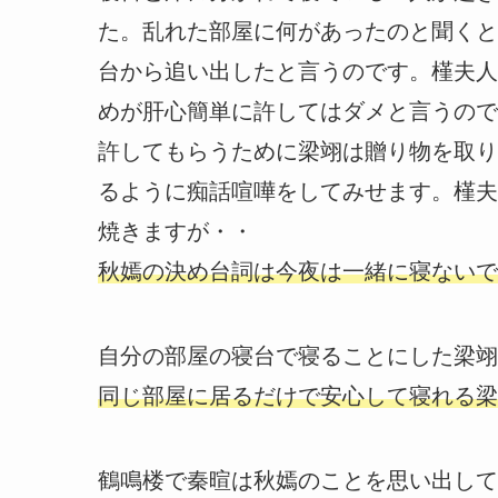
た。乱れた部屋に何があったのと聞くと
台から追い出したと言うのです。槿夫人
めが肝心簡単に許してはダメと言うので
許してもらうために梁翊は贈り物を取り
るように痴話喧嘩をしてみせます。槿夫
焼きますが・・
秋嫣の決め台詞は今夜は一緒に寝ないで
自分の部屋の寝台で寝ることにした梁翊
同じ部屋に居るだけで安心して寝れる梁
鶴鳴楼で秦暄は秋嫣のことを思い出して