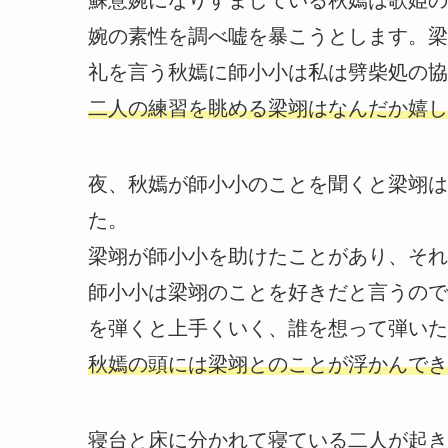
婉の素性を調べ嘘を暴こうとします。梁
礼を言う秋嫣に師小小は私は劈柴処の協
二人の練習を眺める梁翊はなんだか嬉し
夜、秋嫣が師小小のことを聞くと梁翊は
た。
梁翊が師小小を助けたことがあり、それ
師小小は梁翊のことを好きだと言うので
を弾くと上手くいく、誰を想って弾いた
秋嫣の頭には梁翊とのことが浮かんでき
寝台と床に分かれて寝ている二人が起き