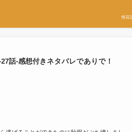
惜花
話-27話-感想付きネタバレでありで！