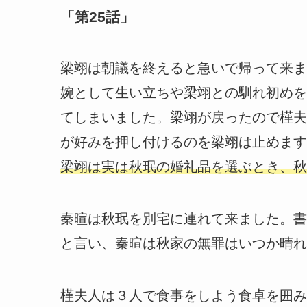
「第25話」
梁翊は朝議を終えると急いで帰って来ま
婉として生い立ちや梁翊との馴れ初めを
てしまいました。梁翊が戻ったので槿夫
が好みを押し付けるのを梁翊は止めます
梁翊は実は秋珉の婚礼品を選ぶとき、秋
秦暄は秋珉を別宅に連れて来ました。書
と言い、秦暄は秋家の無罪はいつか晴れ
槿夫人は３人で食事をしよう食卓を囲み