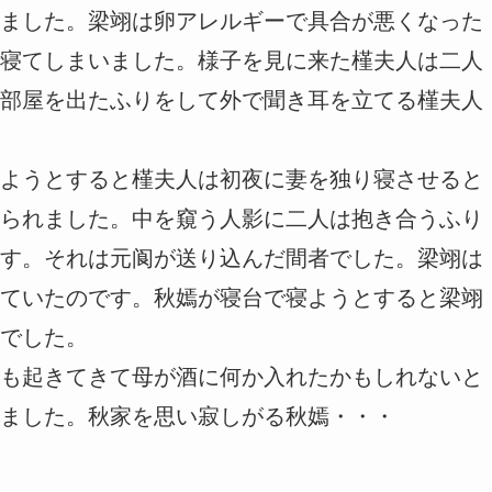
ました。梁翊は卵アレルギーで具合が悪くなった
寝てしまいました。様子を見に来た槿夫人は二人
部屋を出たふりをして外で聞き耳を立てる槿夫人
ようとすると槿夫人は初夜に妻を独り寝させると
られました。中を窺う人影に二人は抱き合うふり
す。それは元阆が送り込んだ間者でした。梁翊は
ていたのです。秋嫣が寝台で寝ようとすると梁翊
でした。
も起きてきて母が酒に何か入れたかもしれないと
ました。秋家を思い寂しがる秋嫣・・・