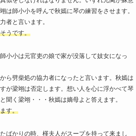
翊は師小小を呼んで秋嫣に琴の練習をさせます。
力者と言います。
そうです。
師小小は元官吏の娘で家が没落して妓女になっ
から劈柴処の協力者になったと言います。秋嫣は
すが梁翊は否定します。想い人を心に浮かべて琴
と聞く梁翊・・・秋嫣は嫡母よと答えます。
ます。
たばかりの時、槿夫人がスープを持って来まし