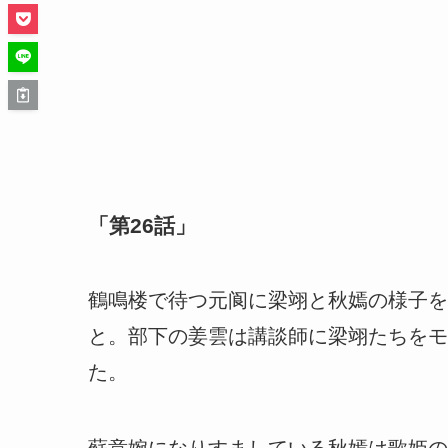
「第26話」
鶴鳴楼で待つ元阆に梁翊と秋嫣の様子を
と。部下の姜雲は講談師に梁翊たちをモ
た。
蘇意婉になりすましている秋嫣は歌姫の