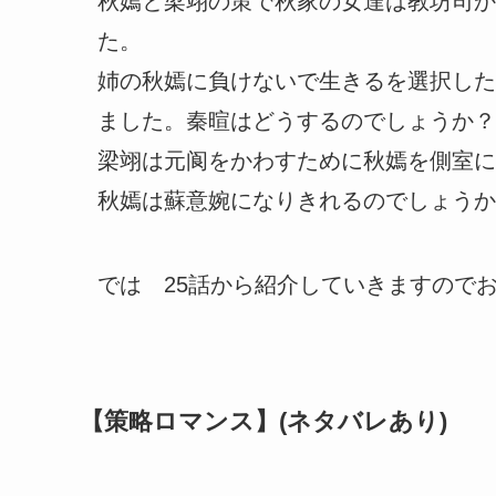
秋嫣と梁翊の策で秋家の女達は教坊司か
た。
姉の秋嫣に負けないで生きるを選択した
ました。秦暄はどうするのでしょうか？
梁翊は元​​​阆をかわすために秋嫣を側
秋嫣は蘇意婉になりきれるのでしょう
では 25話から紹介していきますので
【策略ロマンス】(ネタバレあり)