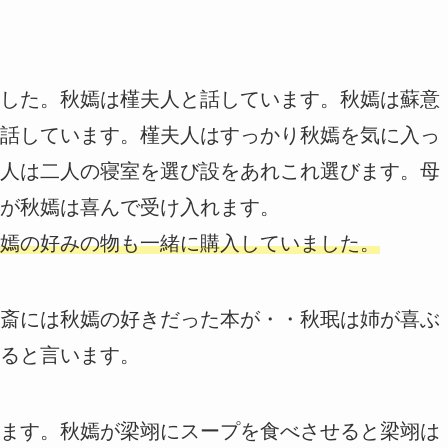
した。秋嫣は槿夫人と話しています。秋嫣は蘇意
話しています。槿夫人はすっかり秋嫣を気に入っ
人は二人の寝室を選び設をあれこれ選びます。母
が秋嫣は喜んで受け入れます。
嫣の好みの物も一緒に購入していました。
斎には秋嫣の好きだった本が・・秋珉は姉が喜ぶ
ると言います。
ます。秋嫣が梁翊にスープを食べさせると梁翊は