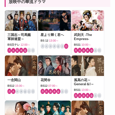
放映中の華流ドラマ
三国志～司馬懿
星より輝く君へ
武則天 -The
軍師連盟～
Empress-
BS 12
13:00～
BS日テレ
12:00～
BS11
10:00～
月
火
水
木
金
土
日
月
火
水
木
金
土
日
月
火
水
木
金
土
日
一念関山
花間令
孤高の花～
General＆I～
BS12
15:00～
BS12
07:00～
BS11
13:00～
月
火
水
木
金
土
日
月
火
水
木
金
土
日
月
火
水
木
金
土
日