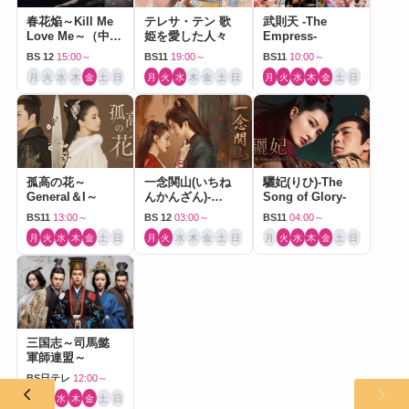
春花焔～Kill Me
テレサ・テン 歌
武則天 -The
Love Me～（中国
姫を愛した人々
Empress-
ドラマ）
BS 12
15:00～
BS11
19:00～
BS11
10:00～
月
火
水
木
金
土
日
月
火
水
木
金
土
日
月
火
水
木
金
土
日
孤高の花～
一念関山(いちね
驪妃(りひ)-The
General＆I～
んかんざん)-
Song of Glory-
Journey to Love-
BS11
13:00～
BS 12
03:00～
BS11
04:00～
月
火
水
木
金
土
日
月
火
水
木
金
土
日
月
火
水
木
金
土
日
三国志～司馬懿
軍師連盟～
BS日テレ
12:00～
月
火
水
木
金
土
日