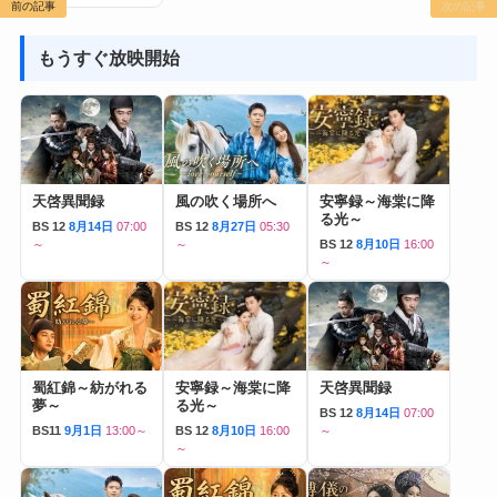
前の記事
次の記事
もうすぐ放映開始
天啓異聞録
風の吹く場所へ
安寧録～海棠に降
る光～
BS 12
8月14日
07:00
BS 12
8月27日
05:30
～
～
BS 12
8月10日
16:00
～
蜀紅錦～紡がれる
安寧録～海棠に降
天啓異聞録
夢～
る光～
BS 12
8月14日
07:00
BS11
9月1日
13:00～
BS 12
8月10日
16:00
～
～