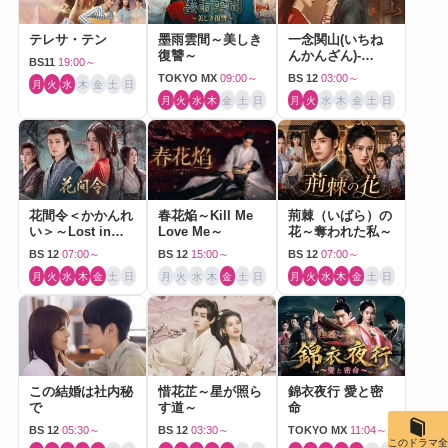
テレサ・テン
墨雨雲間～美しき
一念関山(いちね
復讐～
んかんざん)-
BS11
19:00～
Journey to Love-
TOKYO MX
09:00～
BS 12
03:00～
月
火
水
木
金
土
日
月
火
水
木
金
土
日
月
火
水
木
金
土
日
花間令＜かかんれ
春花焔～Kill Me
荊棘（いばら）の
い＞～Lost in
Love Me～
花～奪われた私～
Love～
BS 12
07:00～
BS 12
15:00～
BS 12
07:00～
月
火
水
木
金
土
日
月
火
水
木
金
土
日
月
火
水
木
金
土
日
この結婚は社内秘
惜花芷～星が照ら
錦衣夜行 愛と密
で
す道～
命
BS 12
05:30～
BS 12
03:30～
TOKYO MX
11:04～
このドラマ全