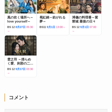
風の吹く場所へ～
蜀紅錦～紡がれる
溥儀の料理番～紫
love yourself～
夢～
禁城 最後の日々
BS 12
8月27日
05:30
BS11
9月1日
13:00～
BS 12
9月1日
07:00
～
～
雲之羽 ～揺らめ
く愛、刹那の二人
～
BS 12
9月17日
03:30
～
コメント