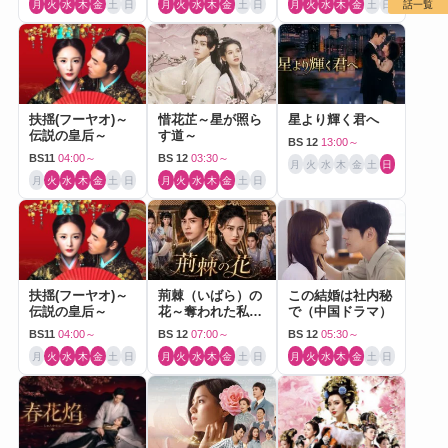
月
火
水
木
金
土
日
月
火
水
木
金
土
日
月
火
水
木
金
土
日
話一覧
扶揺(フーヤオ)～
惜花芷～星が照ら
星より輝く君へ
伝説の皇后～
す道～
BS 12
13:00～
BS11
04:00～
BS 12
03:30～
月
火
水
木
金
土
日
月
火
水
木
金
土
日
月
火
水
木
金
土
日
扶揺(フーヤオ)～
荊棘（いばら）の
この結婚は社内秘
伝説の皇后～
花～奪われた私～
で（中国ドラマ）
（中国ドラマ）
BS11
04:00～
BS 12
07:00～
BS 12
05:30～
月
火
水
木
金
土
日
月
火
水
木
金
土
日
月
火
水
木
金
土
日