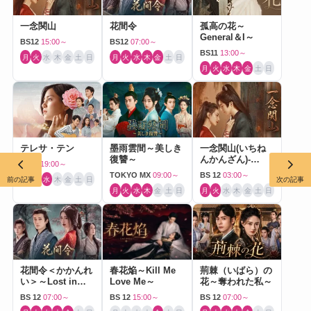
一念関山
花間令
孤高の花～
General＆I～
BS12
15:00～
BS12
07:00～
BS11
13:00～
月
火
水
木
金
土
日
月
火
水
木
金
土
日
月
火
水
木
金
土
日
テレサ・テン
墨雨雲間～美しき
一念関山(いちね
復讐～
んかんざん)-
BS11
19:00～
Journey to Love-
TOKYO MX
09:00～
BS 12
03:00～
月
火
水
木
金
土
日
前の記事
次の記事
月
火
水
木
金
土
日
月
火
水
木
金
土
日
花間令＜かかんれ
春花焔～Kill Me
荊棘（いばら）の
い＞～Lost in
Love Me～
花～奪われた私～
Love～
BS 12
07:00～
BS 12
15:00～
BS 12
07:00～