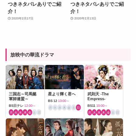
つきネタバレありでご紹
つきネタバレありでご紹
介！
介！
2020年2月17日
2020年2月13日
放映中の華流ドラマ
三国志～司馬懿
星より輝く君へ
武則天 -The
軍師連盟～
Empress-
BS 12
13:00～
BS日テレ
12:00～
BS11
10:00～
月
火
水
木
金
土
日
月
火
水
木
金
土
日
月
火
水
木
金
土
日