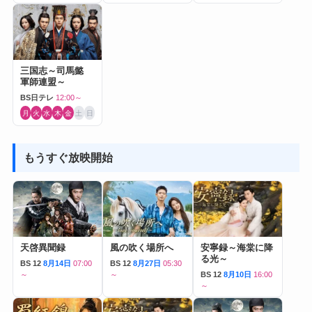
三国志～司馬懿
軍師連盟～
BS日テレ
12:00～
月
火
水
木
金
土
日
もうすぐ放映開始
天啓異聞録
風の吹く場所へ
安寧録～海棠に降
る光～
BS 12
8月14日
07:00
BS 12
8月27日
05:30
～
～
BS 12
8月10日
16:00
～