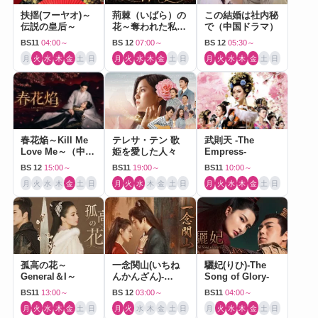
扶揺(フーヤオ)～
荊棘（いばら）の
この結婚は社内秘
伝説の皇后～
花～奪われた私～
で（中国ドラマ）
（中国ドラマ）
BS11
04:00～
BS 12
07:00～
BS 12
05:30～
月
火
水
木
金
土
日
月
火
水
木
金
土
日
月
火
水
木
金
土
日
春花焔～Kill Me
テレサ・テン 歌
武則天 -The
Love Me～（中国
姫を愛した人々
Empress-
ドラマ）
BS 12
15:00～
BS11
19:00～
BS11
10:00～
月
火
水
木
金
土
日
月
火
水
木
金
土
日
月
火
水
木
金
土
日
孤高の花～
一念関山(いちね
驪妃(りひ)-The
General＆I～
んかんざん)-
Song of Glory-
Journey to Love-
BS11
13:00～
BS 12
03:00～
BS11
04:00～
月
火
水
木
金
土
日
月
火
水
木
金
土
日
月
火
水
木
金
土
日