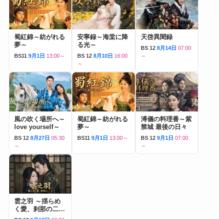
蜀紅錦～紡がれる
安寧録～海棠に降
天啓異聞録
夢～
る光～
BS 12
8月14日
07:00
BS11
9月1日
13:00～
BS 12
8月10日
16:00
～
～
風の吹く場所へ～
蜀紅錦～紡がれる
溥儀の料理番～紫
love yourself～
夢～
禁城 最後の日々
BS 12
8月27日
05:30
BS11
9月1日
13:00～
BS 12
9月1日
07:00
～
～
雲之羽 ～揺らめ
く愛、刹那の二人
～