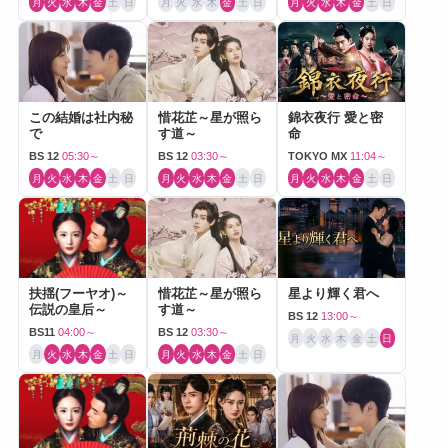
月
火
水
木
金
土
日
月
火
水
木
金
土
日
月
火
水
木
金
土
日
この結婚は社内秘
惜花芷～星が照ら
錦衣夜行 愛と密
で
す道～
命
BS 12
05:30～
BS 12
03:30～
TOKYO MX
11:04～
月
火
水
木
金
土
日
月
火
水
木
金
土
日
月
火
水
木
金
土
日
扶揺(フーヤオ)～
惜花芷～星が照ら
星より輝く君へ
伝説の皇后～
す道～
BS 12
13:00～
BS11
04:00～
BS 12
03:30～
月
火
水
木
金
土
日
月
火
水
木
金
土
日
月
火
水
木
金
土
日