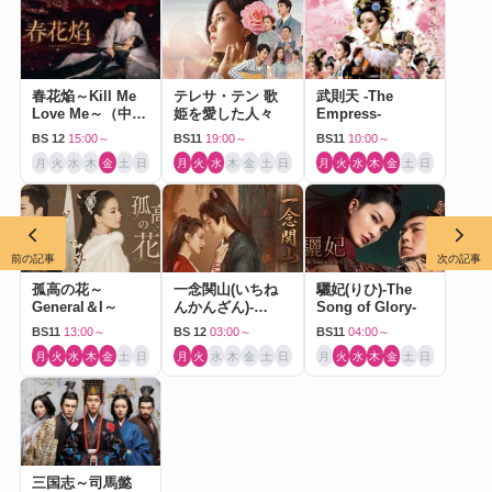
春花焔～Kill Me
テレサ・テン 歌
武則天 -The
Love Me～（中国
姫を愛した人々
Empress-
ドラマ）
BS 12
15:00～
BS11
19:00～
BS11
10:00～
月
火
水
木
金
土
日
月
火
水
木
金
土
日
月
火
水
木
金
土
日
前の記事
次の記事
孤高の花～
一念関山(いちね
驪妃(りひ)-The
General＆I～
んかんざん)-
Song of Glory-
Journey to Love-
BS11
13:00～
BS 12
03:00～
BS11
04:00～
月
火
水
木
金
土
日
月
火
水
木
金
土
日
月
火
水
木
金
土
日
三国志～司馬懿