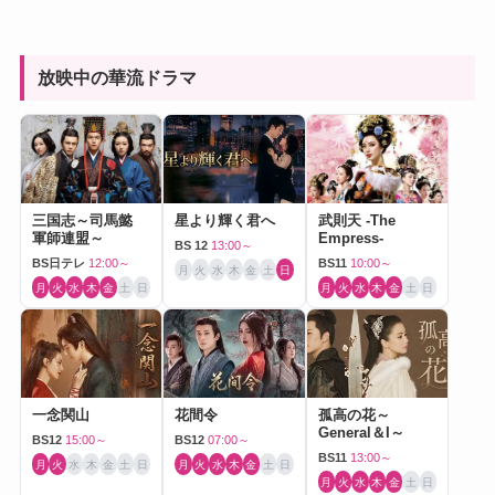
放映中の華流ドラマ
三国志～司馬懿
星より輝く君へ
武則天 -The
軍師連盟～
Empress-
BS 12
13:00～
BS日テレ
12:00～
BS11
10:00～
月
火
水
木
金
土
日
月
火
水
木
金
土
日
月
火
水
木
金
土
日
一念関山
花間令
孤高の花～
General＆I～
BS12
15:00～
BS12
07:00～
BS11
13:00～
月
火
水
木
金
土
日
月
火
水
木
金
土
日
月
火
水
木
金
土
日