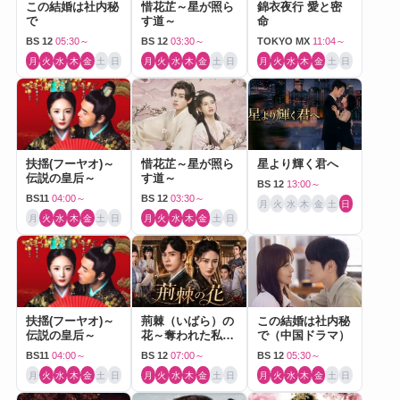
この結婚は社内秘
惜花芷～星が照ら
錦衣夜行 愛と密
で
す道～
命
BS 12
05:30～
BS 12
03:30～
TOKYO MX
11:04～
月
火
水
木
金
土
日
月
火
水
木
金
土
日
月
火
水
木
金
土
日
扶揺(フーヤオ)～
惜花芷～星が照ら
星より輝く君へ
伝説の皇后～
す道～
BS 12
13:00～
BS11
04:00～
BS 12
03:30～
月
火
水
木
金
土
日
月
火
水
木
金
土
日
月
火
水
木
金
土
日
扶揺(フーヤオ)～
荊棘（いばら）の
この結婚は社内秘
伝説の皇后～
花～奪われた私～
で（中国ドラマ）
（中国ドラマ）
BS11
04:00～
BS 12
07:00～
BS 12
05:30～
月
火
水
木
金
土
日
月
火
水
木
金
土
日
月
火
水
木
金
土
日