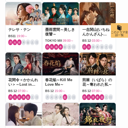
テレサ・テン
墨雨雲間～美しき
一念関山(いちね
このドラマ全
復讐～
んかんざん)-
話一覧
BS11
19:00～
Journey to Love-
TOKYO MX
09:00～
BS 12
03:00～
月
火
水
木
金
土
日
月
火
水
木
金
土
日
月
火
水
木
金
土
日
花間令＜かかんれ
春花焔～Kill Me
荊棘（いばら）の
い＞～Lost in
Love Me～
花～奪われた私～
Love～
BS 12
07:00～
BS 12
15:00～
BS 12
07:00～
月
火
水
木
金
土
日
月
火
水
木
金
土
日
月
火
水
木
金
土
日