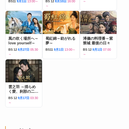
BS11
9月1日
13:00～
BS 12
8月10日
16:00
～
～
風の吹く場所へ～
蜀紅錦～紡がれる
溥儀の料理番～紫
love yourself～
夢～
禁城 最後の日々
BS 12
8月27日
05:30
BS11
9月1日
13:00～
BS 12
9月1日
07:00
～
～
雲之羽 ～揺らめ
く愛、刹那の二人
～
BS 12
9月17日
03:30
～