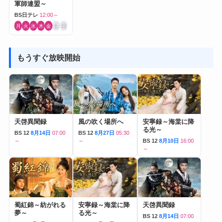
軍師連盟～
BS日テレ
12:00～
月
火
水
木
金
土
日
もうすぐ放映開始
天啓異聞録
風の吹く場所へ
安寧録～海棠に降
る光～
BS 12
8月14日
07:00
BS 12
8月27日
05:30
～
～
BS 12
8月10日
16:00
～
蜀紅錦～紡がれる
安寧録～海棠に降
天啓異聞録
夢～
る光～
BS 12
8月14日
07:00