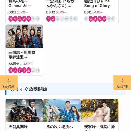
孤高の花～
一念関山(いちね
驪妃(りひ)-The
General＆I～
んかんざん)-
Song of Glory-
Journey to Love-
BS11
13:00～
BS 12
03:00～
BS11
04:00～
月
火
水
木
金
土
日
月
火
水
木
金
土
日
月
火
水
木
金
土
日
三国志～司馬懿
軍師連盟～
BS日テレ
12:00～
月
火
水
木
金
土
日
前の記事
次の記事
もうすぐ放映開始
天啓異聞録
風の吹く場所へ
安寧録～海棠に降