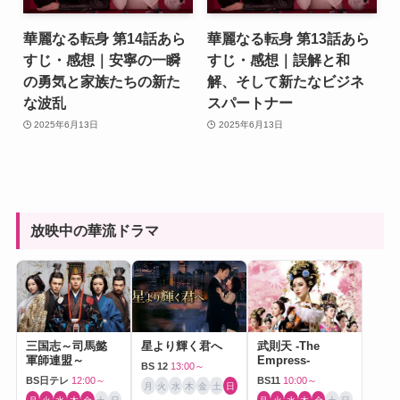
華麗なる転身 第14話あら
華麗なる転身 第13話あら
すじ・感想｜安寧の一瞬
すじ・感想｜誤解と和
の勇気と家族たちの新た
解、そして新たなビジネ
な波乱
スパートナー
2025年6月13日
2025年6月13日
放映中の華流ドラマ
三国志～司馬懿
星より輝く君へ
武則天 -The
軍師連盟～
Empress-
BS 12
13:00～
BS日テレ
12:00～
BS11
10:00～
月
火
水
木
金
土
日