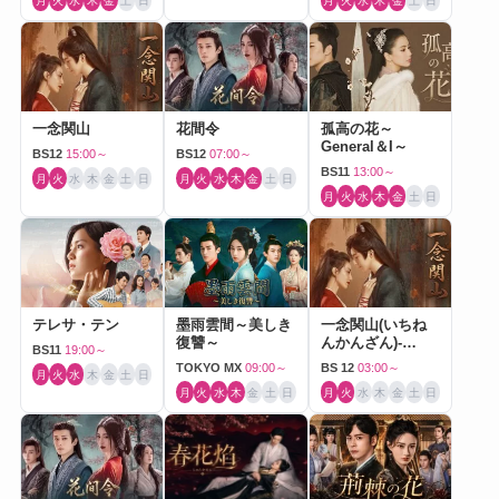
月
火
水
木
金
土
日
月
火
水
木
金
土
日
一念関山
花間令
孤高の花～
General＆I～
BS12
15:00～
BS12
07:00～
BS11
13:00～
月
火
水
木
金
土
日
月
火
水
木
金
土
日
月
火
水
木
金
土
日
テレサ・テン
墨雨雲間～美しき
一念関山(いちね
復讐～
んかんざん)-
BS11
19:00～
Journey to Love-
TOKYO MX
09:00～
BS 12
03:00～
月
火
水
木
金
土
日
月
火
水
木
金
土
日
月
火
水
木
金
土
日