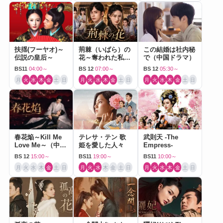
扶揺(フーヤオ)～
荊棘（いばら）の
この結婚は社内秘
伝説の皇后～
花～奪われた私～
で（中国ドラマ）
（中国ドラマ）
BS11
04:00～
BS 12
07:00～
BS 12
05:30～
月
火
水
木
金
土
日
月
火
水
木
金
土
日
月
火
水
木
金
土
日
春花焔～Kill Me
テレサ・テン 歌
武則天 -The
Love Me～（中国
姫を愛した人々
Empress-
ドラマ）
BS 12
15:00～
BS11
19:00～
BS11
10:00～
月
火
水
木
金
土
日
月
火
水
木
金
土
日
月
火
水
木
金
土
日