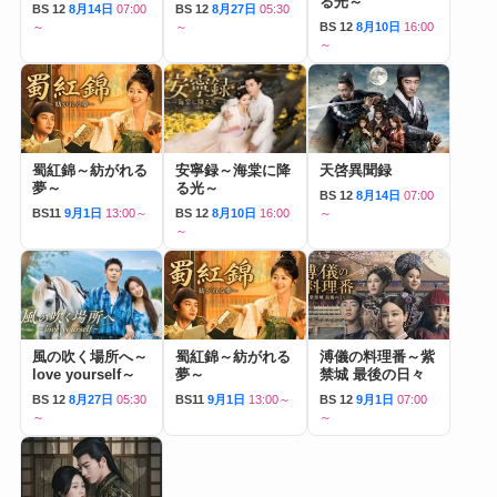
る光～
BS 12
8月14日
07:00
BS 12
8月27日
05:30
～
～
BS 12
8月10日
16:00
～
蜀紅錦～紡がれる
安寧録～海棠に降
天啓異聞録
夢～
る光～
BS 12
8月14日
07:00
BS11
9月1日
13:00～
BS 12
8月10日
16:00
～
～
風の吹く場所へ～
蜀紅錦～紡がれる
溥儀の料理番～紫
love yourself～
夢～
禁城 最後の日々
BS 12
8月27日
05:30
BS11
9月1日
13:00～
BS 12
9月1日
07:00
～
～