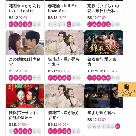
花間令＜かかんれ
春花焔～Kill Me
荊棘（いばら）の
い＞～Lost in
Love Me～
花～奪われた私～
Love～
BS 12
07:00～
BS 12
15:00～
BS 12
07:00～
月
火
水
木
金
土
日
月
火
水
木
金
土
日
月
火
水
木
金
土
日
この結婚は社内秘
惜花芷～星が照ら
錦衣夜行 愛と密
で
す道～
命
BS 12
05:30～
BS 12
03:30～
TOKYO MX
11:04～
月
火
水
木
金
土
日
月
火
水
木
金
土
日
月
火
水
木
金
土
日
このドラマ全
話一覧
扶揺(フーヤオ)～
惜花芷～星が照ら
星より輝く君へ
伝説の皇后～
す道～
BS 12
13:00～
BS11
04:00～
BS 12
03:30～
月
火
水
木
金
土
日
月
火
水
木
金
土
日
月
火
水
木
金
土
日