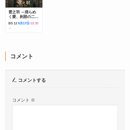
雲之羽 ～揺らめ
く愛、刹那の二人
～
BS 12
9月17日
03:30
～
コメント
コメントする
コメント
※