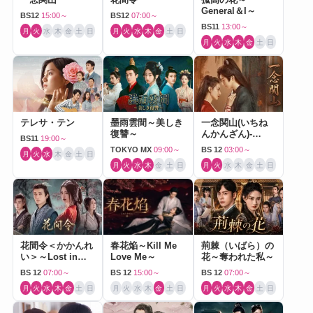
General＆I～
BS12
15:00～
BS12
07:00～
BS11
13:00～
月
火
水
木
金
土
日
月
火
水
木
金
土
日
月
火
水
木
金
土
日
テレサ・テン
墨雨雲間～美しき
一念関山(いちね
復讐～
んかんざん)-
BS11
19:00～
Journey to Love-
TOKYO MX
09:00～
BS 12
03:00～
月
火
水
木
金
土
日
月
火
水
木
金
土
日
月
火
水
木
金
土
日
花間令＜かかんれ
春花焔～Kill Me
荊棘（いばら）の
い＞～Lost in
Love Me～
花～奪われた私～
Love～
BS 12
07:00～
BS 12
15:00～
BS 12
07:00～
月
火
水
木
金
土
日
月
火
水
木
金
土
日
月
火
水
木
金
土
日