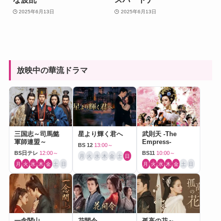
2025年6月13日
2025年6月13日
放映中の華流ドラマ
三国志～司馬懿
星より輝く君へ
武則天 -The
軍師連盟～
Empress-
BS 12
13:00～
BS日テレ
12:00～
BS11
10:00～
月
火
水
木
金
土
日
月
火
水
木
金
土
日
月
火
水
木
金
土
日
一念関山
花間令
孤高の花～