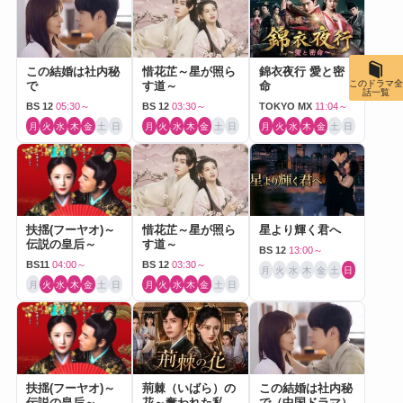
この結婚は社内秘
惜花芷～星が照ら
錦衣夜行 愛と密
このドラマ全
で
す道～
命
話一覧
BS 12
05:30～
BS 12
03:30～
TOKYO MX
11:04～
月
火
水
木
金
土
日
月
火
水
木
金
土
日
月
火
水
木
金
土
日
扶揺(フーヤオ)～
惜花芷～星が照ら
星より輝く君へ
伝説の皇后～
す道～
BS 12
13:00～
BS11
04:00～
BS 12
03:30～
月
火
水
木
金
土
日
月
火
水
木
金
土
日
月
火
水
木
金
土
日
扶揺(フーヤオ)～
荊棘（いばら）の
この結婚は社内秘
伝説の皇后～
花～奪われた私～
で（中国ドラマ）