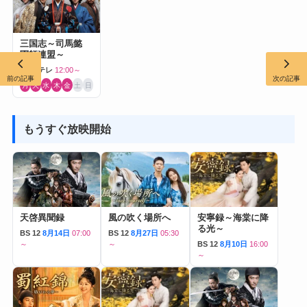
三国志～司馬懿
軍師連盟～
BS日テレ
12:00～
前の記事
次の記事
月
火
水
木
金
土
日
もうすぐ放映開始
天啓異聞録
風の吹く場所へ
安寧録～海棠に降
る光～
BS 12
8月14日
07:00
BS 12
8月27日
05:30
～
～
BS 12
8月10日
16:00
～