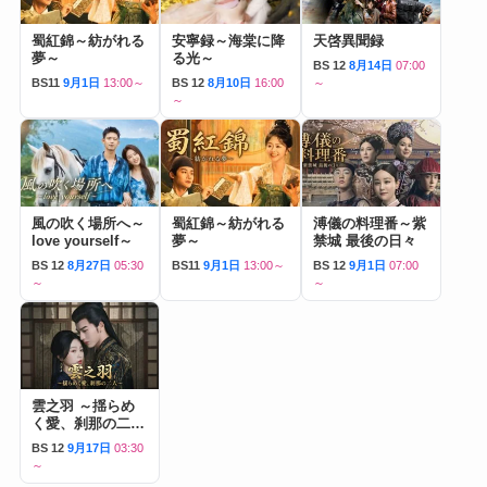
蜀紅錦～紡がれる
安寧録～海棠に降
天啓異聞録
夢～
る光～
BS 12
8月14日
07:00
BS11
9月1日
13:00～
BS 12
8月10日
16:00
～
～
風の吹く場所へ～
蜀紅錦～紡がれる
溥儀の料理番～紫
love yourself～
夢～
禁城 最後の日々
BS 12
8月27日
05:30
BS11
9月1日
13:00～
BS 12
9月1日
07:00
～
～
雲之羽 ～揺らめ
く愛、刹那の二人
～
BS 12
9月17日
03:30
～