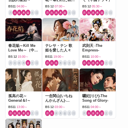
（中国ドラマ）
BS11
04:00～
BS 12
07:00～
BS 12
05:30～
月
火
水
木
金
土
日
月
火
水
木
金
土
日
月
火
水
木
金
土
日
春花焔～Kill Me
テレサ・テン 歌
武則天 -The
Love Me～（中国
姫を愛した人々
Empress-
ドラマ）
BS 12
15:00～
BS11
19:00～
BS11
10:00～
月
火
水
木
金
土
日
月
火
水
木
金
土
日
月
火
水
木
金
土
日
孤高の花～
一念関山(いちね
驪妃(りひ)-The
General＆I～
んかんざん)-
Song of Glory-
Journey to Love-
BS11
13:00～
BS 12
03:00～
BS11
04:00～
月
火
水
木
金
土
日
月
火
水
木
金
土
日
月
火
水
木
金
土
日