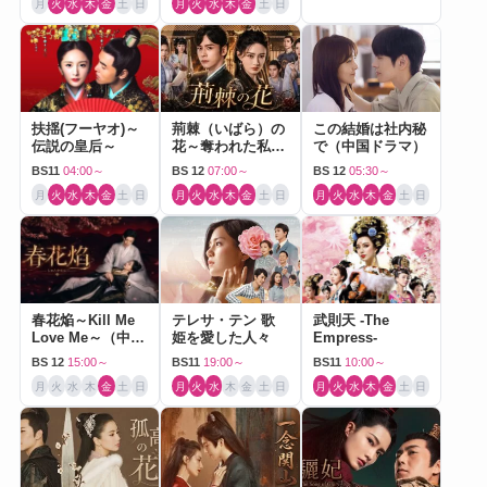
月
火
水
木
金
土
日
月
火
水
木
金
土
日
扶揺(フーヤオ)～
荊棘（いばら）の
この結婚は社内秘
伝説の皇后～
花～奪われた私～
で（中国ドラマ）
（中国ドラマ）
BS11
04:00～
BS 12
07:00～
BS 12
05:30～
月
火
水
木
金
土
日
月
火
水
木
金
土
日
月
火
水
木
金
土
日
春花焔～Kill Me
テレサ・テン 歌
武則天 -The
Love Me～（中国
姫を愛した人々
Empress-
ドラマ）
BS 12
15:00～
BS11
19:00～
BS11
10:00～
月
火
水
木
金
土
日
月
火
水
木
金
土
日
月
火
水
木
金
土
日