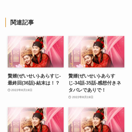
関連記事
贅婿(ぜいせい)-あらすじ-
贅婿(ぜいせい)-あらす
最終回(36話)-結末は！？
じ-34話-35話-感想付きネ
タバレでありで！
2022年8月19日
2022年8月19日