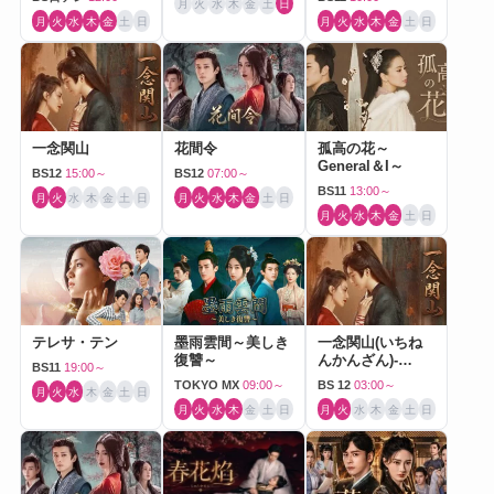
月
火
水
木
金
土
日
月
火
水
木
金
土
日
月
火
水
木
金
土
日
一念関山
花間令
孤高の花～
General＆I～
BS12
15:00～
BS12
07:00～
BS11
13:00～
月
火
水
木
金
土
日
月
火
水
木
金
土
日
月
火
水
木
金
土
日
テレサ・テン
墨雨雲間～美しき
一念関山(いちね
復讐～
んかんざん)-
BS11
19:00～
Journey to Love-
TOKYO MX
09:00～
BS 12
03:00～
月
火
水
木
金
土
日
月
火
水
木
金
土
日
月
火
水
木
金
土
日