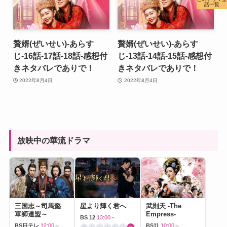
話一覧
贅婿(ぜいせい)-あらす
贅婿(ぜいせい)-あらす
じ-16話-17話-18話-感想付
じ-13話-14話-15話-感想付
きネタバレでありで！
きネタバレでありで！
2022年8月4日
2022年8月4日
放映中の華流ドラマ
三国志～司馬懿
星より輝く君へ
武則天 -The
軍師連盟～
Empress-
BS 12
13:00～
BS日テレ
12:00～
BS11
10:00～