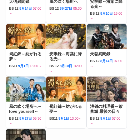
天啓異聞録
風の吹く場所へ
安寧録～海棠に降
る光～
BS 12
8月14日
07:00
BS 12
8月27日
05:30
～
～
BS 12
8月10日
16:00
～
蜀紅錦～紡がれる
安寧録～海棠に降
天啓異聞録
夢～
る光～
BS 12
8月14日
07:00
BS11
9月1日
13:00～
BS 12
8月10日
16:00
～
～
風の吹く場所へ～
蜀紅錦～紡がれる
溥儀の料理番～紫
love yourself～
夢～
禁城 最後の日々
BS 12
8月27日
05:30
BS11
9月1日
13:00～
BS 12
9月1日
07:00
～
～