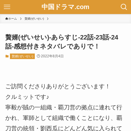
中国ドラマ.com
ホーム
贅婿(ぜいせい)
贅婿(ぜいせい)-あらすじ-22話-23話-24
話-感想付きネタバレでありで！
2022年8月4日
贅婿(ぜいせい)
ご訪問くださりありがとうございます！
クルミットです♪
寧毅が賊の一組織・覇刀営の拠点に連れて行
かれ、軍師として組織で働くことになり、覇
刀営の統領・劉西瓜にどんどん気に入られて