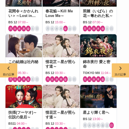
花間令＜かかんれ
春花焔～Kill Me
荊棘（いばら）の
い＞～Lost in
Love Me～
花～奪われた私～
Love～
BS 12
07:00～
BS 12
15:00～
BS 12
07:00～
月
火
水
木
金
土
日
月
火
水
木
金
土
日
月
火
水
木
金
土
日
この結婚は社内秘
惜花芷～星が照ら
錦衣夜行 愛と密
で
す道～
命
BS 12
05:30～
BS 12
03:30～
TOKYO MX
11:04～
前の記事
次の記事
月
火
水
木
金
土
日
月
火
水
木
金
土
日
月
火
水
木
金
土
日
扶揺(フーヤオ)～
惜花芷～星が照ら
星より輝く君へ
伝説の皇后～
す道～
BS 12
13:00～
BS11
04:00～
BS 12
03:30～
月
火
水
木
金
土
日