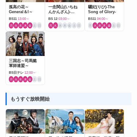
孤高の花～
一念関山(いちね
驪妃(りひ)-The
General＆I～
んかんざん)-
Song of Glory-
Journey to Love-
BS11
13:00～
BS 12
03:00～
BS11
04:00～
月
火
水
木
金
土
日
月
火
水
木
金
土
日
月
火
水
木
金
土
日
三国志～司馬懿
軍師連盟～
BS日テレ
12:00～
月
火
水
木
金
土
日
もうすぐ放映開始