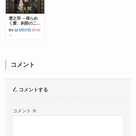
雲之羽 ～揺らめ
く愛、刹那の二人
～
BS 12
9月17日
03:30
～
コメント
コメントする
コメント
※