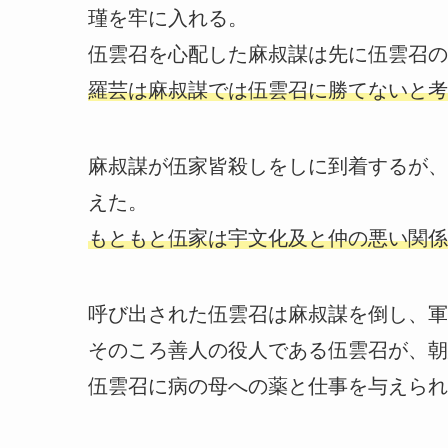
瑾を牢に入れる。
伍雲召を心配した麻叔謀は先に伍雲召の
羅芸は麻叔謀では伍雲召に勝てないと考
麻叔謀が伍家皆殺しをしに到着するが、
えた。
もともと伍家は宇文化及と仲の悪い関係
呼び出された伍雲召は麻叔謀を倒し、軍
そのころ善人の役人である伍雲召が、朝
伍雲召に病の母への薬と仕事を与えられ