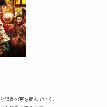
と謀反の芽を摘んでいく。