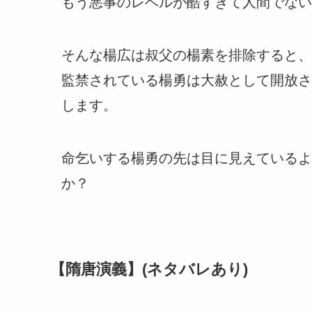
もう悪事のレベルが酷すぎて人間でない
そんな楊広は叔父の楊素を排除すると、
監禁されている楊勇は大赦として開放さ
します。
命乞いする楊勇の先は目に見えているよ
か？
【隋唐演義】(ネタバレあり)