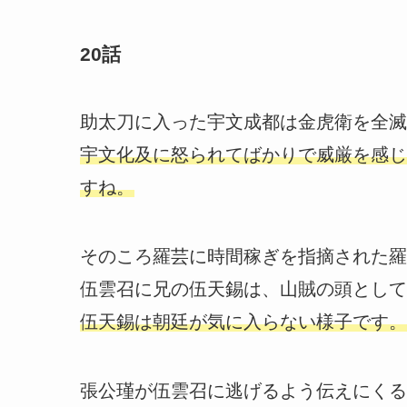
20話
助太刀に入った宇文成都は金虎衛を全滅
宇文化及に怒られてばかりで威厳を感じ
すね。
そのころ羅芸に時間稼ぎを指摘された羅
伍雲召に兄の伍天錫は、山賊の頭として
伍天錫は朝廷が気に入らない様子です。
張公瑾が伍雲召に逃げるよう伝えにくる