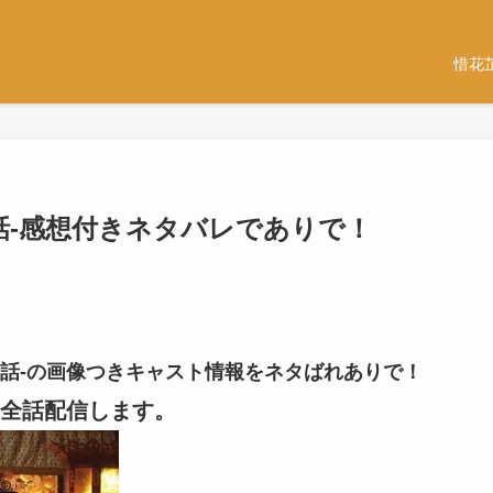
惜花
-21話-感想付きネタバレでありで！
-21話-の画像つきキャスト情報をネタばれありで！
全話配信します。