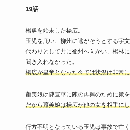
19話
楊勇を始末した楊広。
玉児を庇い、柳州に逃がそうとする宇文
代わりとして共に登州へ向かい、楊林に
聞き入れなかった。
楊広が皇帝となった今では状況は非常に
蕭美娘は陳宣華に陳の再興のために策を
だから蕭美娘は楊広が他の女を相手にし
行方不明となっている玉児は事故で亡く