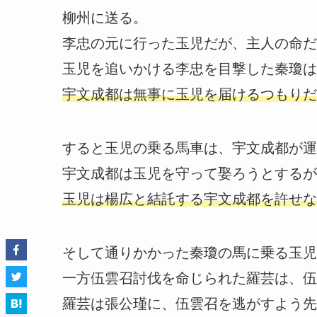
柳州に送る。
李忠の元に行った玉児だが、主人の命だ
玉児を追いかける李忠を目撃した秦瓊は
宇文成都は無事に玉児を届けるつもりだ
すると玉児の乗る馬車は、宇文成都が運
宇文成都は玉児を守って娶ろうとするが
玉児は楊広と結託する宇文成都を許せな
そして通りかかった秦瓊の馬に乗る玉児
一方伍雲召討伐を命じられた羅芸は、伍
羅芸は張公瑾に、伍雲召を逃がすよう先