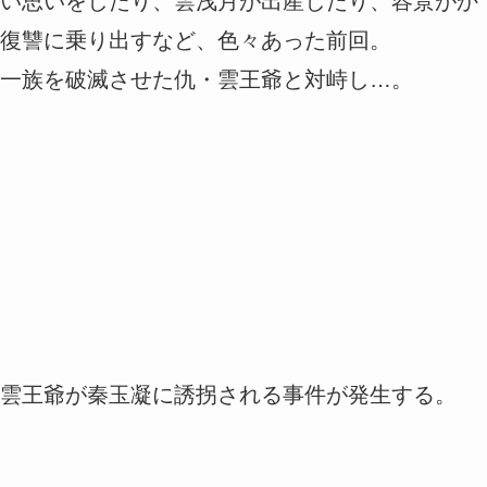
い思いをしたり、雲浅月が出産したり、容景がか
復讐に乗り出すなど、色々あった前回。
一族を破滅させた仇・雲王爺と対峙し…。
雲王爺が秦玉凝に誘拐される事件が発生する。