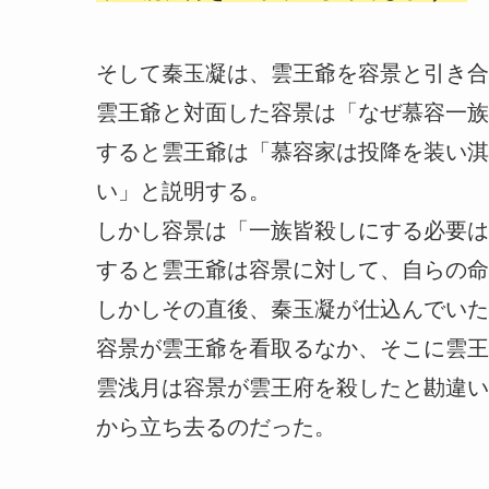
そして秦玉凝は、雲王爺を容景と引き合
雲王爺と対面した容景は「なぜ慕容一族
すると雲王爺は「慕容家は投降を装い淇
い」と説明する。
しかし容景は「一族皆殺しにする必要は
すると雲王爺は容景に対して、自らの命
しかしその直後、秦玉凝が仕込んでいた
容景が雲王爺を看取るなか、そこに雲王
雲浅月は容景が雲王府を殺したと勘違い
から立ち去るのだった。