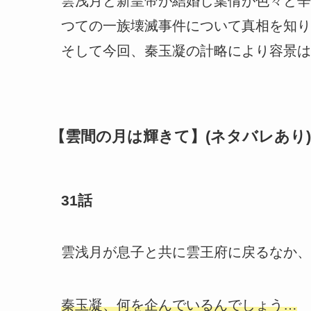
雲浅月と新皇帝が結婚し葉倩が色々と辛
つての一族壊滅事件について真相を知り
そして今回、秦玉凝の計略により容景は
【雲間の月は輝きて】(ネタバレあり)
31話
雲浅月が息子と共に雲王府に戻るなか、
秦玉凝、何を企んでいるんでしょう…