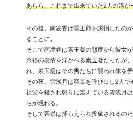
あらら、これまで出来ていた2人の溝が
その後、南凌睿は雲王爺を誘拐したのが
ることに。
そこで南凌睿は素玉凝の態度から彼女が
余裕の表情を浮かべる素玉凝だったが、
れ、素玉凝はその男たちに襲われ体を弄
その夜、雲浅月は容景を呼び出し2人で
祖父を殺され怒りに震えている雲浅月は
ちが現れる。
そして容景は捕らえられ投獄されるのだ