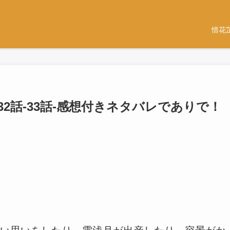
惜花
32話-33話-感想付きネタバレでありで！