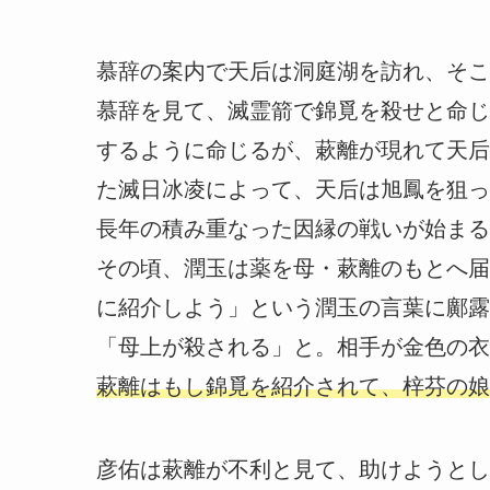
慕辞の案内で天后は洞庭湖を訪れ、そこ
慕辞を見て、滅霊箭で錦覓を殺せと命じ
するように命じるが、蔌離が現れて天后
た滅日冰凌によって、天后は旭鳳を狙っ
長年の積み重なった因縁の戦いが始まる
その頃、潤玉は薬を母・蔌離のもとへ届
に紹介しよう」という潤玉の言葉に鄺露
「母上が殺される」と。相手が金色の衣
蔌離はもし錦覓を紹介されて、梓芬の娘
彦佑は蔌離が不利と見て、助けようとし