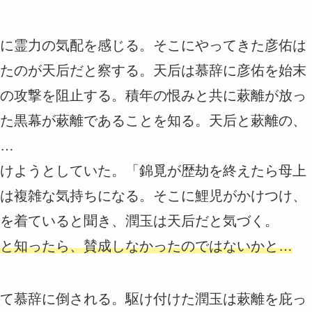
に霊力の気配を感じる。そこにやってきた彦佑は
たのが天后だと察する。天后は慕辞に彦佑を始末
の攻撃を阻止する。積年の恨みと共に蔌離が放っ
た黒幕が蔌離であることを知る。天后と蔌離の、
…
けようとしていた。「錦覓が歴劫を終えたら母上
は複雑な気持ちになる。そこに鯉児がかけつけ、
を着ていると聞き、潤玉は天后だと気づく。
と知ったら、賛成しなかったのではないかと…
て慕辞に倒される。駆け付けた潤玉は蔌離を庇っ