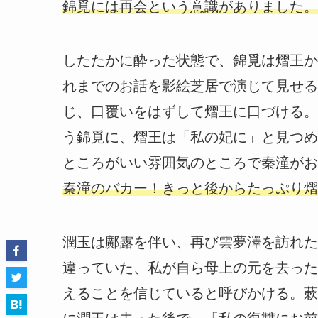
錦覓には再会という意識がありました。
したたかに酔った状態で、錦覓は熠王か
れまでのお話を影絵芝居で演じて見せる
じ、口覆いをはずして熠王に口づける。
う錦覓に、熠王は「私の妃に」と見つめ
ところがいい雰囲気のところで秦潼がお
秦潼のバカー！きっと後からたっぷり熠
潤玉は鄺露を伴い、再び雲夢澤を訪れた
違っていた、私が自ら母上の元を去った
えることを信じていると呼びかける。蔌