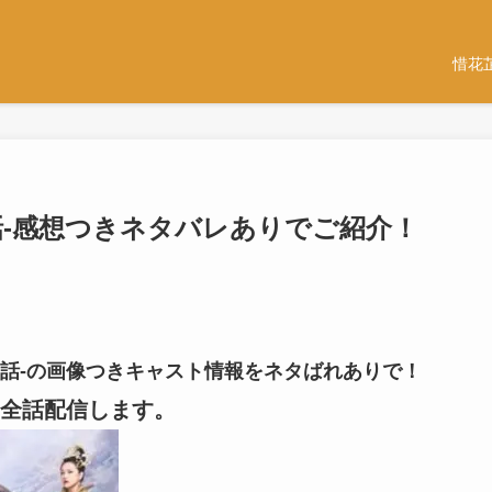
惜花
33話-感想つきネタバレありでご紹介！
-33話-の画像つきキャスト情報をネタばれありで！
全話配信します。