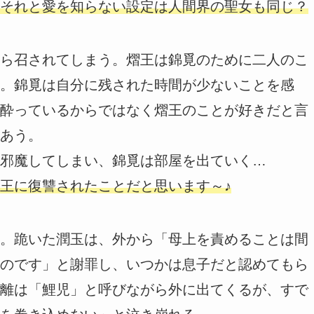
それと愛を知らない設定は人間界の聖女も同じ？
ら召されてしまう。熠王は錦覓のために二人のこ
。錦覓は自分に残された時間が少ないことを感
酔っているからではなく熠王のことが好きだと言
あう。
邪魔してしまい、錦覓は部屋を出ていく…
王に復讐されたことだと思います～♪
。跪いた潤玉は、外から「母上を責めることは間
のです」と謝罪し、いつかは息子だと認めてもら
離は「鯉児」と呼びながら外に出てくるが、すで