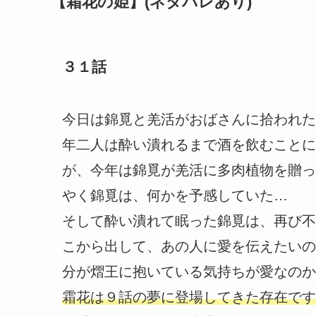
【霜花の姫】(ネタバレあり)
３１話
今日は錦覓と羌活がおばさんに拾われた
年二人は酔い潰れるまで酒を飲むことに
が、今年は錦覓が羌活に多肉植物を贈っ
やく錦覓は、何かを予感していた…
そして酔い潰れて眠った錦覓は、再び不
こから出して、あの人に愛を伝えたいの
分が熠王に抱いている気持ちが愛なのか
霜花は９話の夢に登場してきた存在です