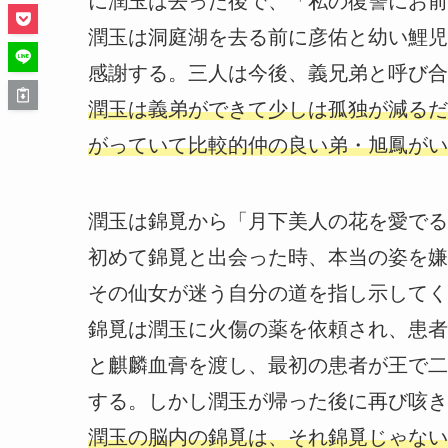
に潤玉は去った後で、「私の復讐にお前
潤玉は洞庭湖を去る前に彦佑と幼い鯉児
感謝する。三人は今後、義兄弟と呼び合
潤玉は義弟ができて少しは孤独が減るだ
がっていて比較的仲の良い弟・旭鳳がい
潤玉は錦覓から「月下美人の花を愛でる
初めて錦覓と出会った時、本当の姿を嫌
その仙女が迷う自分の道を指し示してく
錦覓は潤玉に火傷の薬を依頼され、患者の
と麒麟血膏を渡し、最初の患者が王で二
する。しかし潤玉が帰った後に再び咳き
潤玉の脳内の錦覓は、それ錦覓じゃない