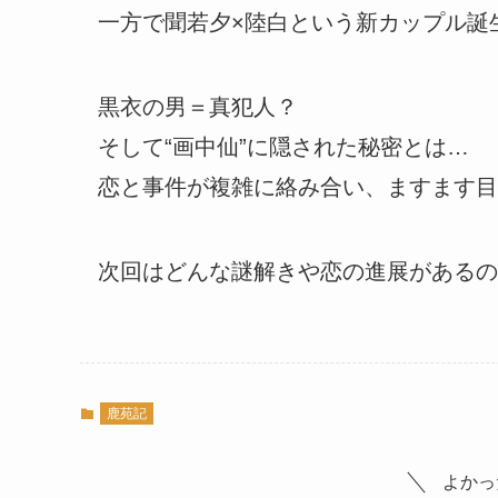
一方で聞若夕×陸白という新カップル誕
黒衣の男＝真犯人？
そして“画中仙”に隠された秘密とは…
恋と事件が複雑に絡み合い、ますます目
次回はどんな謎解きや恋の進展があるの
鹿苑記
よかっ