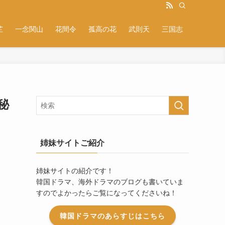
芷
一念関山
花間令
孤高の花
武則天
三国志
秘
姉妹サイトご紹介
姉妹サイトの紹介です！
韓国ドラマ、海外ドラマのブログも書いていま
すのでよかったらご覧になってくださいね！
韓国ドラマのあらすじはこちら