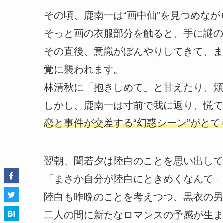
その頃、鹿南一は“画中仙”を見つめな
そっと画の衣服部分を触ると、手に謎の
その直後、意識がぼんやりしてきて、ま
覚に襲われます。
林清秋に「抱きしめて」と甘えたり、頬
しかし、鹿南一は寸前で我に返り、慌て
恋と事件が交差する“幻惑シーン”がと
翌朝、聞若夕は陸白のことを思い出して
「まさか自分が陸白にときめくなんて」
陸白も昨晩のことを考えつつ、黒衣の男
二人の間に新たなロマンスの予感が生ま