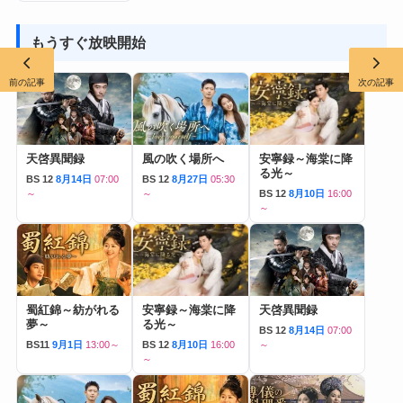
もうすぐ放映開始
前の記事
次の記事
天啓異聞録
風の吹く場所へ
安寧録～海棠に降
る光～
BS 12
8月14日
07:00
BS 12
8月27日
05:30
～
～
BS 12
8月10日
16:00
～
蜀紅錦～紡がれる
安寧録～海棠に降
天啓異聞録
夢～
る光～
BS 12
8月14日
07:00
BS11
9月1日
13:00～
BS 12
8月10日
16:00
～
～