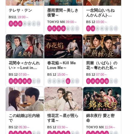
テレサ・テン
墨雨雲間～美しき
一念関山(いちね
復讐～
んかんざん)-
BS11
19:00～
Journey to Love-
TOKYO MX
09:00～
BS 12
03:00～
月
火
水
木
金
土
日
月
火
水
木
金
土
日
月
火
水
木
金
土
日
花間令＜かかんれ
春花焔～Kill Me
荊棘（いばら）の
い＞～Lost in
Love Me～
花～奪われた私～
Love～
BS 12
07:00～
BS 12
15:00～
BS 12
07:00～
月
火
水
木
金
土
日
月
火
水
木
金
土
日
月
火
水
木
金
土
日
この結婚は社内秘
惜花芷～星が照ら
錦衣夜行 愛と密
で
す道～
命
BS 12
05:30～
BS 12
03:30～
TOKYO MX
11:04～
月
火
水
木
金
土
日
月
火
水
木
金
土
日
月
火
水
木
金
土
日