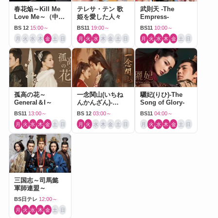
春花焔～Kill Me
テレサ・テン 歌
武則天 -The
Love Me～（中国
姫を愛した人々
Empress-
ドラマ）
BS 12
15:00～
BS11
19:00～
BS11
10:00～
月
火
水
木
金
土
日
月
火
水
木
金
土
日
月
火
水
木
金
土
日
孤高の花～
一念関山(いちね
驪妃(りひ)-The
General＆I～
んかんざん)-
Song of Glory-
Journey to Love-
BS11
13:00～
BS 12
03:00～
BS11
04:00～
月
火
水
木
金
土
日
月
火
水
木
金
土
日
月
火
水
木
金
土
日
三国志～司馬懿
軍師連盟～
BS日テレ
12:00～
月
火
水
木
金
土
日