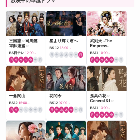
放映中の華流ドラマ
三国志～司馬懿
星より輝く君へ
武則天 -The
軍師連盟～
Empress-
BS 12
13:00～
BS日テレ
12:00～
BS11
10:00～
月
火
水
木
金
土
日
月
火
水
木
金
土
日
月
火
水
木
金
土
日
一念関山
花間令
孤高の花～
General＆I～
BS12
15:00～
BS12
07:00～
BS11
13:00～
月
火
水
木
金
土
日
月
火
水
木
金
土
日
月
火
水
木
金
土
日