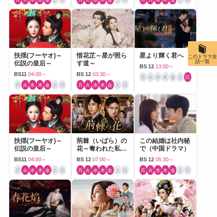
扶揺(フーヤオ)～
惜花芷～星が照ら
星より輝く君へ
このドラマ全
話一覧
伝説の皇后～
す道～
BS 12
13:00～
BS11
04:00～
BS 12
03:30～
月
火
水
木
金
土
日
月
火
水
木
金
土
日
月
火
水
木
金
土
日
扶揺(フーヤオ)～
荊棘（いばら）の
この結婚は社内秘
伝説の皇后～
花～奪われた私～
で（中国ドラマ）
（中国ドラマ）
BS11
04:00～
BS 12
07:00～
BS 12
05:30～
月
火
水
木
金
土
日
月
火
水
木
金
土
日
月
火
水
木
金
土
日