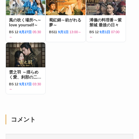
風の吹く場所へ～
蜀紅錦～紡がれる
溥儀の料理番～紫
love yourself～
夢～
禁城 最後の日々
BS 12
8月27日
05:30
BS11
9月1日
13:00～
BS 12
9月1日
07:00
～
～
雲之羽 ～揺らめ
く愛、刹那の二人
～
BS 12
9月17日
03:30
～
コメント