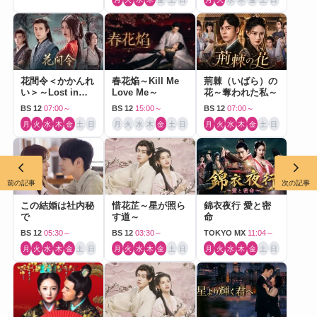
花間令＜かかんれ
春花焔～Kill Me
荊棘（いばら）の
い＞～Lost in
Love Me～
花～奪われた私～
Love～
BS 12
07:00～
BS 12
15:00～
BS 12
07:00～
月
火
水
木
金
土
日
月
火
水
木
金
土
日
月
火
水
木
金
土
日
前の記事
次の記事
この結婚は社内秘
惜花芷～星が照ら
錦衣夜行 愛と密
で
す道～
命
BS 12
05:30～
BS 12
03:30～
TOKYO MX
11:04～
月
火
水
木
金
土
日
月
火
水
木
金
土
日
月
火
水
木
金
土
日