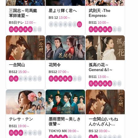
三国志～司馬懿
星より輝く君へ
武則天 -The
軍師連盟～
Empress-
BS 12
13:00～
BS日テレ
12:00～
BS11
10:00～
月
火
水
木
金
土
日
月
火
水
木
金
土
日
月
火
水
木
金
土
日
一念関山
花間令
孤高の花～
General＆I～
BS12
15:00～
BS12
07:00～
BS11
13:00～
月
火
水
木
金
土
日
月
火
水
木
金
土
日
月
火
水
木
金
土
日
テレサ・テン
墨雨雲間～美しき
一念関山(いちね
復讐～
んかんざん)-
BS11
19:00～
Journey to Love-
TOKYO MX
09:00～
BS 12
03:00～
月
火
水
木
金
土
日
月
火
水
木
金
土
日
月
火
水
木
金
土
日