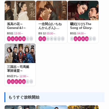
孤高の花～
一念関山(いちね
驪妃(りひ)-The
General＆I～
んかんざん)-
Song of Glory-
Journey to Love-
BS11
13:00～
BS 12
03:00～
BS11
04:00～
月
火
水
木
金
土
日
月
火
水
木
金
土
日
月
火
水
木
金
土
日
三国志～司馬懿
軍師連盟～
BS日テレ
12:00～
月
火
水
木
金
土
日
もうすぐ放映開始