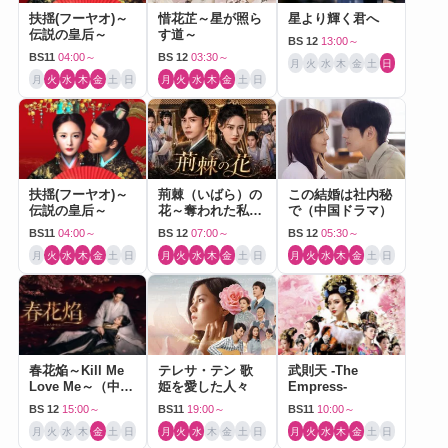
扶揺(フーヤオ)～
惜花芷～星が照ら
星より輝く君へ
伝説の皇后～
す道～
BS 12
13:00～
BS11
04:00～
BS 12
03:30～
月
火
水
木
金
土
日
月
火
水
木
金
土
日
月
火
水
木
金
土
日
扶揺(フーヤオ)～
荊棘（いばら）の
この結婚は社内秘
伝説の皇后～
花～奪われた私～
で（中国ドラマ）
（中国ドラマ）
BS11
04:00～
BS 12
07:00～
BS 12
05:30～
月
火
水
木
金
土
日
月
火
水
木
金
土
日
月
火
水
木
金
土
日
春花焔～Kill Me
テレサ・テン 歌
武則天 -The
Love Me～（中国
姫を愛した人々
Empress-
ドラマ）
BS 12
15:00～
BS11
19:00～
BS11
10:00～
月
火
水
木
金
土
日
月
火
水
木
金
土
日
月
火
水
木
金
土
日