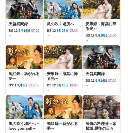
天啓異聞録
風の吹く場所へ
安寧録～海棠に降
る光～
BS 12
8月14日
07:00
BS 12
8月27日
05:30
～
～
BS 12
8月10日
16:00
～
蜀紅錦～紡がれる
安寧録～海棠に降
天啓異聞録
夢～
る光～
BS 12
8月14日
07:00
BS11
9月1日
13:00～
BS 12
8月10日
16:00
～
～
風の吹く場所へ～
蜀紅錦～紡がれる
溥儀の料理番～紫
love yourself～
夢～
禁城 最後の日々