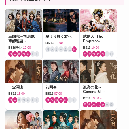
三国志～司馬懿
星より輝く君へ
武則天 -The
軍師連盟～
Empress-
BS 12
13:00～
BS日テレ
12:00～
BS11
10:00～
月
火
水
木
金
土
日
月
火
水
木
金
土
日
月
火
水
木
金
土
日
一念関山
花間令
孤高の花～
General＆I～
BS12
15:00～
BS12
07:00～
BS11
13:00～
月
火
水
木
金
土
日
月
火
水
木
金
土
日
月
火
水
木
金
土
日