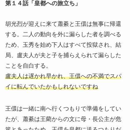
第１４話「皇都への旅立ち」
胡光烈が迎えに来て蕭綦と王儇は無事に帰還
する。二人の動向を外に漏らした者を調べる
ため、玉秀を始め下人はすべて投獄され、結
局、盧夫人が夫と子を捕らえられて漏らした
ことを自白する。
盧夫人は遅かれ早かれ、王儇への不満でスパ
イに転んでいたかもしれないですね
王儇は一緒に南へ行くつもりで準備をしてい
たが、蕭綦は王藺からの文に母・長公主が危
篤とあったため、王儇を皇都に送るつもりだ