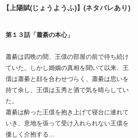
【上陽賦(じょうようふ)】(ネタバレあり)
第１３話「蕭綦の本心」
蕭綦は四晩の間、王儇の部屋の前で待ち続け
ていた。しかし婚姻の真相を聞いて以来、王
儇は蕭綦と顔を合わせづらく、蕭綦は思いを
持て余し、王儇は玉秀と酒で気を晴らしてい
た。
蕭綦は酔った王儇を抱き上げて寝台に連れて
いき、意地を張って受け入れられない王儇を
優しく介抱する…