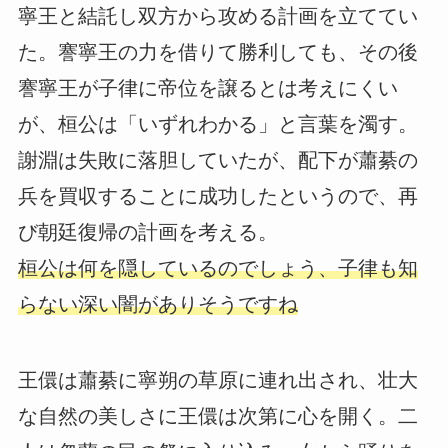
寧王と結託し双方から攻める計画を立ててい
た。謇寧王の力を借りて勝利しても、その後
謇寧王が子律に帝位を譲るとは考えにくい
が、桓公は「いずれわかる」と言葉を濁す。
謝淵は失敗に落胆していたが、配下が蕭綦の
兵を買収することに成功したというので、再
び朝廷復帰の計画を考える。
桓公は何を隠しているのでしょう、子律も知
らない深い闇がありそうですね
王儇は蕭綦に寧朔の草原に連れ出され、壮大
な自然の美しさに王儇は次第に心を開く。二