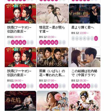
扶揺(フーヤオ)～
惜花芷～星が照ら
星より輝く君へ
伝説の皇后～
す道～
BS 12
13:00～
BS11
04:00～
BS 12
03:30～
月
火
水
木
金
土
日
月
火
水
木
金
土
日
月
火
水
木
金
土
日
扶揺(フーヤオ)～
荊棘（いばら）の
この結婚は社内秘
伝説の皇后～
花～奪われた私～
で（中国ドラマ）
（中国ドラマ）
BS11
04:00～
BS 12
07:00～
BS 12
05:30～
月
火
水
木
金
土
日
月
火
水
木
金
土
日
月
火
水
木
金
土
日