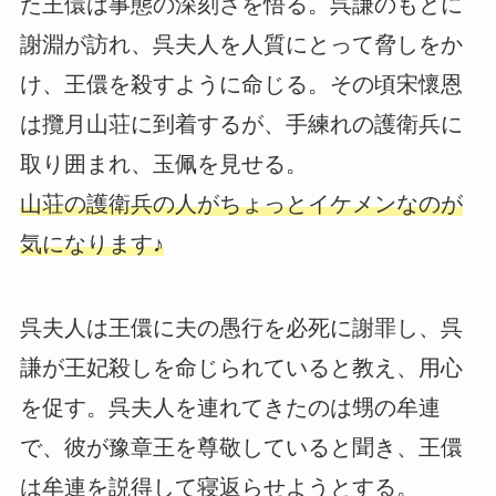
た王儇は事態の深刻さを悟る。呉謙のもとに
謝淵が訪れ、呉夫人を人質にとって脅しをか
け、王儇を殺すように命じる。その頃宋懷恩
は攬月山荘に到着するが、手練れの護衛兵に
取り囲まれ、玉佩を見せる。
山荘の護衛兵の人がちょっとイケメンなのが
気になります♪
呉夫人は王儇に夫の愚行を必死に謝罪し、呉
謙が王妃殺しを命じられていると教え、用心
を促す。呉夫人を連れてきたのは甥の牟連
で、彼が豫章王を尊敬していると聞き、王儇
は牟連を説得して寝返らせようとする。