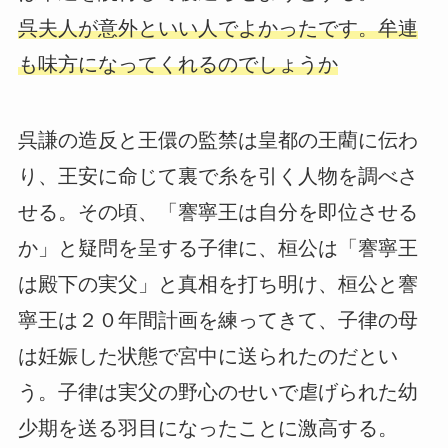
呉夫人が意外といい人でよかったです。牟連
も味方になってくれるのでしょうか
呉謙の造反と王儇の監禁は皇都の王藺に伝わ
り、王安に命じて裏で糸を引く人物を調べさ
せる。その頃、「謇寧王は自分を即位させる
か」と疑問を呈する子律に、桓公は「謇寧王
は殿下の実父」と真相を打ち明け、桓公と謇
寧王は２０年間計画を練ってきて、子律の母
は妊娠した状態で宮中に送られたのだとい
う。子律は実父の野心のせいで虐げられた幼
少期を送る羽目になったことに激高する。