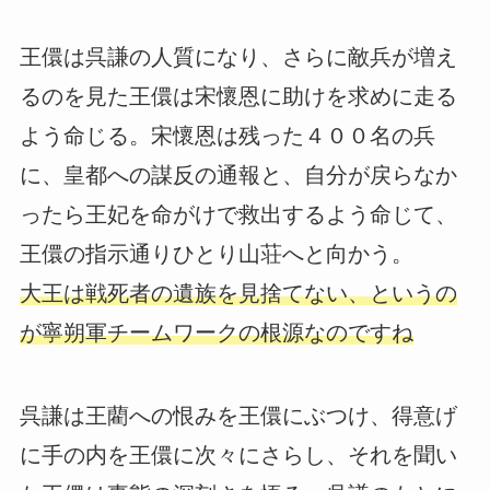
王儇は呉謙の人質になり、さらに敵兵が増え
るのを見た王儇は宋懷恩に助けを求めに走る
よう命じる。宋懷恩は残った４００名の兵
に、皇都への謀反の通報と、自分が戻らなか
ったら王妃を命がけで救出するよう命じて、
王儇の指示通りひとり山荘へと向かう。
大王は戦死者の遺族を見捨てない、というの
が寧朔軍チームワークの根源なのですね
呉謙は王藺への恨みを王儇にぶつけ、得意げ
に手の内を王儇に次々にさらし、それを聞い