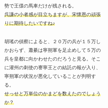
勢で王儇の馬車だけが残される。
呉謙の小者感が目立ちますが、宋懷恩の頑張
りに期待したいですね♪
胡瑤の偵察によると、２０万の兵が１５万し
かおらず、蕭綦は寧朔軍を足止めして５万の
兵を皇都に向かわせたのだろうと見る。そこ
に灌州の刺使の謇寧王との結託の報が入り、
寧朔軍の状況が悪化していることが判明す
る。
せっせと万単位のかまどを数えたのでしょう
か？