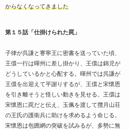
からなくなってきました
第１５話「仕掛けられた罠」
子律が呉謙と謇寧王に密書を送っていた頃、
王儇一行は暉州に差し掛かり、王儇は錦児が
どうしているかと心配する。暉州では呉謙が
王儇を出迎えて平謝りするが、王儇と宋懷恩
を引き離そうと怪しい動きを見せる。王儇は
宋懷恩に罠だと伝え、玉佩を渡して攬月山荘
の王氏の護衛兵に助けを求めるよう命じる。
宋懷恩は包囲網の突破を試みるが、多勢に無