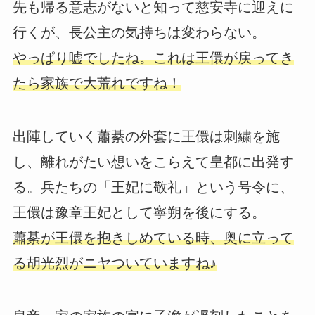
先も帰る意志がないと知って慈安寺に迎えに
行くが、長公主の気持ちは変わらない。
やっぱり嘘でしたね。これは王儇が戻ってき
たら家族で大荒れですね！
出陣していく蕭綦の外套に王儇は刺繍を施
し、離れがたい想いをこらえて皇都に出発す
る。兵たちの「王妃に敬礼」という号令に、
王儇は豫章王妃として寧朔を後にする。
蕭綦が王儇を抱きしめている時、奥に立って
る胡光烈がニヤついていますね♪