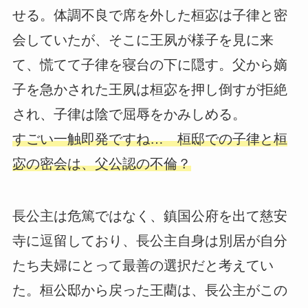
せる。体調不良で席を外した桓宓は子律と密
会していたが、そこに王夙が様子を見に来
て、慌てて子律を寝台の下に隠す。父から嫡
子を急かされた王夙は桓宓を押し倒すが拒絶
され、子律は陰で屈辱をかみしめる。
すごい一触即発ですね… 桓邸での子律と桓
宓の密会は、父公認の不倫？
長公主は危篤ではなく、鎮国公府を出て慈安
寺に逗留しており、長公主自身は別居が自分
たち夫婦にとって最善の選択だと考えてい
た。桓公邸から戻った王藺は、長公主がこの