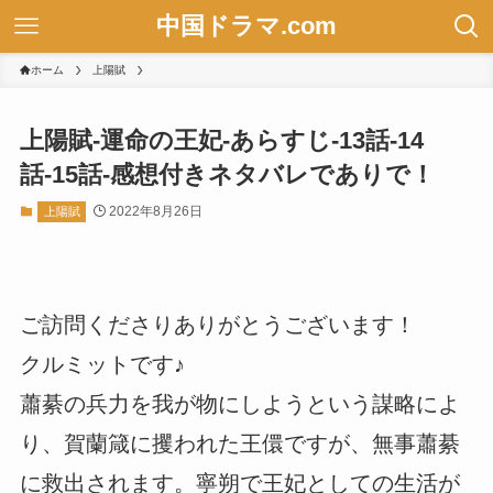
中国ドラマ.com
ホーム
上陽賦
上陽賦-運命の王妃-あらすじ-13話-14
話-15話-感想付きネタバレでありで！
2022年8月26日
上陽賦
ご訪問くださりありがとうございます！
クルミットです♪
蕭綦の兵力を我が物にしようという謀略によ
り、賀蘭箴に攫われた王儇ですが、無事蕭綦
に救出されます。寧朔で王妃としての生活が