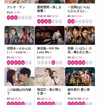
テレサ・テン
墨雨雲間～美しき
一念関山(いちね
復讐～
んかんざん)-
BS11
19:00～
Journey to Love-
TOKYO MX
09:00～
BS 12
03:00～
月
火
水
木
金
土
日
月
火
水
木
金
土
日
月
火
水
木
金
土
日
花間令＜かかんれ
春花焔～Kill Me
荊棘（いばら）の
い＞～Lost in
Love Me～
花～奪われた私～
Love～
BS 12
07:00～
BS 12
15:00～
BS 12
07:00～
月
火
水
木
金
土
日
月
火
水
木
金
土
日
月
火
水
木
金
土
日
この結婚は社内秘
惜花芷～星が照ら
錦衣夜行 愛と密
で
す道～
命
BS 12
05:30～
BS 12
03:30～
TOKYO MX
11:04～
月
火
水
木
金
土
日
月
火
水
木
金
土
日
月
火
水
木
金
土
日