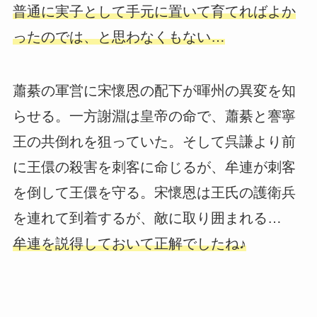
普通に実子として手元に置いて育てればよか
ったのでは、と思わなくもない…
蕭綦の軍営に宋懷恩の配下が暉州の異変を知
らせる。一方謝淵は皇帝の命で、蕭綦と謇寧
王の共倒れを狙っていた。そして呉謙より前
に王儇の殺害を刺客に命じるが、牟連が刺客
を倒して王儇を守る。宋懷恩は王氏の護衛兵
を連れて到着するが、敵に取り囲まれる…
牟連を説得しておいて正解でしたね♪