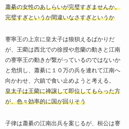
蕭綦の女性のあしらいが完璧すぎませんか。
完璧すぎというか間違いなさすぎというか
謇寧王の上京に皇太子は狼狽えるばかりだ
が、王藺は西北での徐授や忽蘭の動きと江南
の謇寧王の動きが繋がっているのではないか
と危惧し、蕭綦に１０万の兵を連れて江南へ
向かわせ、六鎮で食い止めようと考える。
皇太子は王藺に禅譲して即位してもらった方
が、色々効率的に国が回りそう
子律は蕭綦の江南出兵を案じるが、桓公は謇