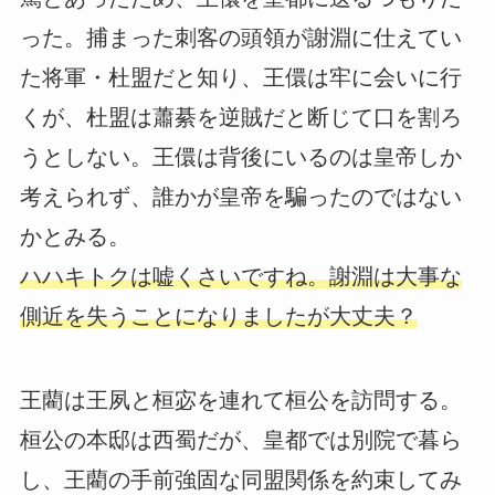
った。捕まった刺客の頭領が謝淵に仕えてい
た将軍・杜盟だと知り、王儇は牢に会いに行
くが、杜盟は蕭綦を逆賊だと断じて口を割ろ
うとしない。王儇は背後にいるのは皇帝しか
考えられず、誰かが皇帝を騙ったのではない
かとみる。
ハハキトクは嘘くさいですね。謝淵は大事な
側近を失うことになりましたが大丈夫？
王藺は王夙と桓宓を連れて桓公を訪問する。
桓公の本邸は西蜀だが、皇都では別院で暮ら
し、王藺の手前強固な同盟関係を約束してみ