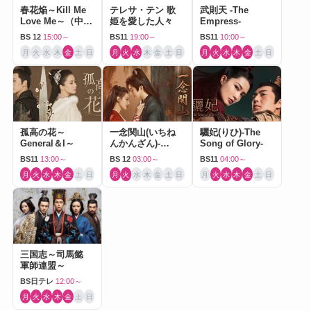
春花焔～Kill Me
テレサ・テン 歌
武則天 -The
Love Me～（中国
姫を愛した人々
Empress-
ドラマ）
BS 12
15:00～
BS11
19:00～
BS11
10:00～
月
火
水
木
金
土
日
月
火
水
木
金
土
日
月
火
水
木
金
土
日
孤高の花～
一念関山(いちね
驪妃(りひ)-The
General＆I～
んかんざん)-
Song of Glory-
Journey to Love-
BS11
13:00～
BS 12
03:00～
BS11
04:00～
月
火
水
木
金
土
日
月
火
水
木
金
土
日
月
火
水
木
金
土
日
三国志～司馬懿
軍師連盟～
BS日テレ
12:00～
月
火
水
木
金
土
日