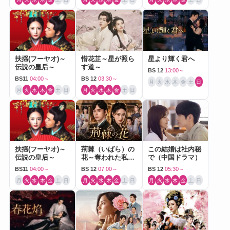
扶揺(フーヤオ)～
惜花芷～星が照ら
星より輝く君へ
伝説の皇后～
す道～
BS 12
13:00～
BS11
04:00～
BS 12
03:30～
月
火
水
木
金
土
日
月
火
水
木
金
土
日
月
火
水
木
金
土
日
扶揺(フーヤオ)～
荊棘（いばら）の
この結婚は社内秘
伝説の皇后～
花～奪われた私～
で（中国ドラマ）
（中国ドラマ）
BS11
04:00～
BS 12
07:00～
BS 12
05:30～
月
火
水
木
金
土
日
月
火
水
木
金
土
日
月
火
水
木
金
土
日