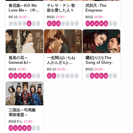
春花焔～Kill Me
テレサ・テン 歌
武則天 -The
Love Me～（中国
姫を愛した人々
Empress-
ドラマ）
BS 12
15:00～
BS11
19:00～
BS11
10:00～
月
火
水
木
金
土
日
月
火
水
木
金
土
日
月
火
水
木
金
土
日
孤高の花～
一念関山(いちね
驪妃(りひ)-The
General＆I～
んかんざん)-
Song of Glory-
Journey to Love-
BS11
13:00～
BS 12
03:00～
BS11
04:00～
月
火
水
木
金
土
日
月
火
水
木
金
土
日
月
火
水
木
金
土
日
三国志～司馬懿
軍師連盟～
BS日テレ
12:00～
月
火
水
木
金
土
日