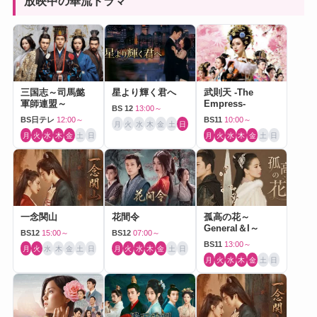
放映中の華流ドラマ
三国志～司馬懿
星より輝く君へ
武則天 -The
軍師連盟～
Empress-
BS 12
13:00～
BS日テレ
12:00～
BS11
10:00～
月
火
水
木
金
土
日
月
火
水
木
金
土
日
月
火
水
木
金
土
日
一念関山
花間令
孤高の花～
General＆I～
BS12
15:00～
BS12
07:00～
BS11
13:00～
月
火
水
木
金
土
日
月
火
水
木
金
土
日
月
火
水
木
金
土
日