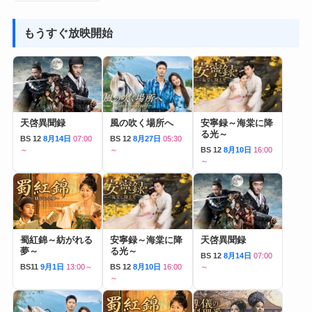
もうすぐ放映開始
天啓異聞録
風の吹く場所へ
安寧録～海棠に降
る光～
BS 12
8月14日
07:00
BS 12
8月27日
05:30
～
～
BS 12
8月10日
16:00
～
蜀紅錦～紡がれる
安寧録～海棠に降
天啓異聞録
夢～
る光～
BS 12
8月14日
07:00
BS11
9月1日
13:00～
BS 12
8月10日
16:00
～
～