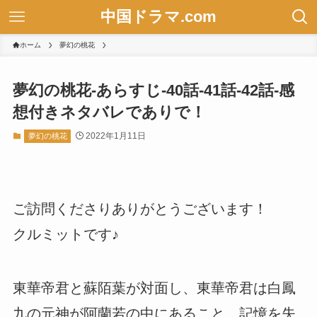
中国ドラマ.com
ホーム
夢幻の桃花
夢幻の桃花-あらすじ-40話-41話-42話-感
想付きネタバレでありで！
2022年1月11日
夢幻の桃花
ご訪問くださりありがとうございます！
クルミットです♪
東華帝君と蘇陌葉が対面し、東華帝君は白鳳
九の元神が阿蘭若の中にあること、記憶を失