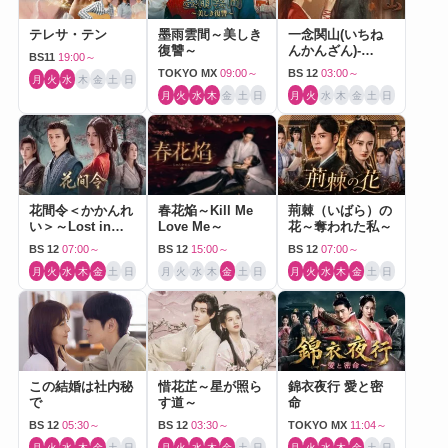
テレサ・テン
墨雨雲間～美しき
一念関山(いちね
復讐～
んかんざん)-
BS11
19:00～
Journey to Love-
TOKYO MX
09:00～
BS 12
03:00～
月
火
水
木
金
土
日
月
火
水
木
金
土
日
月
火
水
木
金
土
日
花間令＜かかんれ
春花焔～Kill Me
荊棘（いばら）の
い＞～Lost in
Love Me～
花～奪われた私～
Love～
BS 12
07:00～
BS 12
15:00～
BS 12
07:00～
月
火
水
木
金
土
日
月
火
水
木
金
土
日
月
火
水
木
金
土
日
この結婚は社内秘
惜花芷～星が照ら
錦衣夜行 愛と密
で
す道～
命
BS 12
05:30～
BS 12
03:30～
TOKYO MX
11:04～
月
火
水
木
金
土
日
月
火
水
木
金
土
日
月
火
水
木
金
土
日