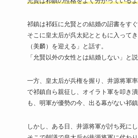
允賢は祁鎮の性格をよく分かっているよ
祁鎮は祁鈺に允賢との結婚の詔書をすぐ
そこに皇太后が呉太妃とともに入ってき
（美麟）を迎える」と話す。
「允賢以外の女性とは結婚しない」と説
一方、皇太后が兵権を握り、井源将軍率
で祁鎮自ら親征し、オイラト軍を叩き潰
も、明軍が優勢の今、出る幕がない祁鎮
しかし、ある日、井源将軍が討ち死にし
そこで朝議で皇太后が井源将軍に代わり