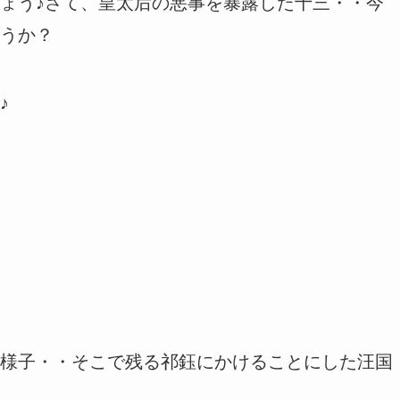
ょう♪さて、皇太后の悪事を暴露した十三・・今
うか？
♪
様子・・そこで残る祁鈺にかけることにした汪国