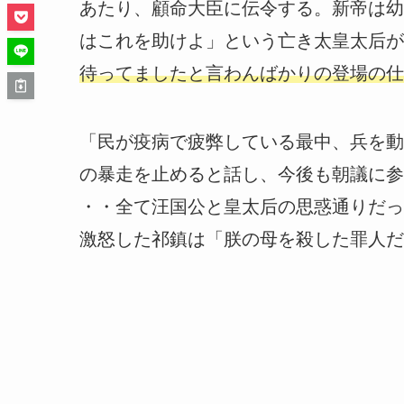
あたり、顧命大臣に伝令する。新帝は幼
はこれを助けよ」という亡き太皇太后が
待ってましたと言わんばかりの登場の仕
「民が疫病で疲弊している最中、兵を動
の暴走を止めると話し、今後も朝議に参
・・全て汪国公と皇太后の思惑通りだっ
激怒した祁鎮は「朕の母を殺した罪人だ