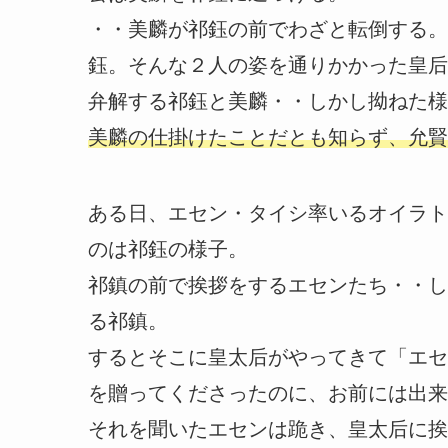
・・美麟が祁鈺の前でわざと転倒する。
鈺。そんな２人の姿を通りかかった皇后
弁解する祁鈺と美麟・・しかし拗ねた様
美麟の仕掛けたことだとも知らず、允賢
ある日、エセン・タイシ率いるオイラト
のは祁鈺の様子。
祁鎮の前で挨拶をするエセンたち・・し
る祁鎮。
するとそこに皇太后がやってきて「エセ
を贈ってくださったのに、お前には出来
それを聞いたエセンは跪き、皇太后に挨