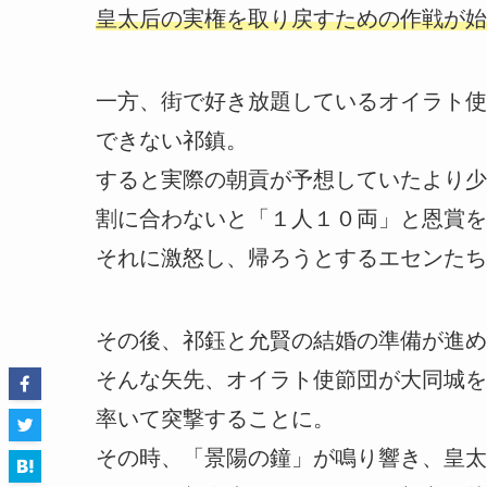
皇太后の実権を取り戻すための作戦が始
一方、街で好き放題しているオイラト使
できない祁鎮。
すると実際の朝貢が予想していたより少
割に合わないと「１人１０両」と恩賞を
それに激怒し、帰ろうとするエセンたち
その後、祁鈺と允賢の結婚の準備が進め
そんな矢先、オイラト使節団が大同城を
率いて突撃することに。
その時、「景陽の鐘」が鳴り響き、皇太