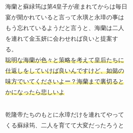
海蘭と蘇緑筠は第4皇子が産まれてからは毎日
宴が開かれていると言って永璜と永璋の事は
もう忘れているようだと言うと、海蘭は二人
を連れて金玉妍に会わせれば良いと提案す
る。
聡明な海蘭が色々と策略を考えて皇后たちに
仕返しをしていけば良いんですけど、如懿の
味方でいてくださいよー？海蘭まで裏切ると
かになったら悲しいよ
乾隆帝たちのもとに永璋だけを連れてやって
くる蘇緑筠、二人を育てて大変だったろうと