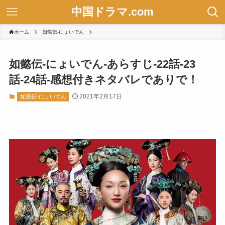
中国ドラマ.com
ホーム
如懿伝-にょいでん
如懿伝-にょいでん-あらすじ-22話-23
話-24話-感想付きネタバレでありで！
2021年2月17日
如懿伝-にょいでん