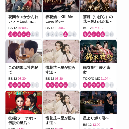
花間令＜かかんれ
春花焔～Kill Me
荊棘（いばら）の
い＞～Lost in
Love Me～
花～奪われた私～
Love～
BS 12
07:00～
BS 12
15:00～
BS 12
07:00～
月
火
水
木
金
土
日
月
火
水
木
金
土
日
月
火
水
木
金
土
日
この結婚は社内秘
惜花芷～星が照ら
錦衣夜行 愛と密
で
す道～
命
BS 12
05:30～
BS 12
03:30～
TOKYO MX
11:04～
月
火
水
木
金
土
日
月
火
水
木
金
土
日
月
火
水
木
金
土
日
扶揺(フーヤオ)～
惜花芷～星が照ら
星より輝く君へ
伝説の皇后～
す道～
BS 12
13:00～