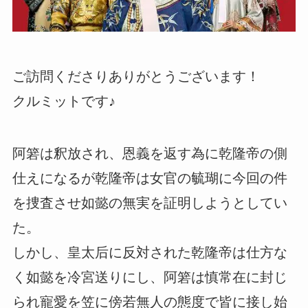
ご訪問くださりありがとうございます！
クルミットです♪
阿箬は釈放され、恩義を返す為に乾隆帝の側
仕えになるが乾隆帝は女官の毓瑚に今回の件
を捜査させ如懿の無実を証明しようとしてい
た。
しかし、皇太后に反対された乾隆帝は仕方な
く如懿を冷宮送りにし、阿箬は慎常在に封じ
られ寵愛を笠に傍若無人の態度で皆に接し始