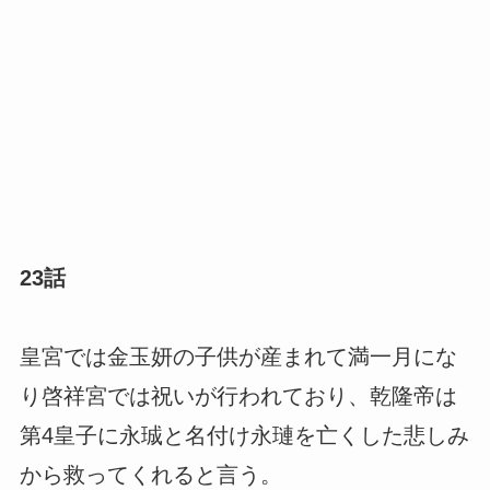
23話
皇宮では金玉妍の子供が産まれて満一月にな
り啓祥宮では祝いが行われており、乾隆帝は
第4皇子に永珹と名付け永璉を亡くした悲しみ
から救ってくれると言う。