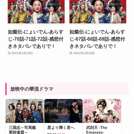
如懿伝-にょいでん-あらす
如懿伝-にょいでん-あらす
じ-70話-71話-72話-感想付
じ-67話-68話-69話-感想付
きネタバレでありで！
きネタバレでありで！
2021年2月19日
2021年2月19日
放映中の華流ドラマ
三国志～司馬懿
星より輝く君へ
武則天 -The
軍師連盟～
Empress-