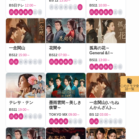
BS 12
13:00～
BS日テレ
12:00～
BS11
10:00～
月
火
水
木
金
土
日
月
火
水
木
金
土
日
月
火
水
木
金
土
日
一念関山
花間令
孤高の花～
General＆I～
BS12
15:00～
BS12
07:00～
BS11
13:00～
月
火
水
木
金
土
日
月
火
水
木
金
土
日
月
火
水
木
金
土
日
このドラマ全
話一覧
テレサ・テン
墨雨雲間～美しき
一念関山(いちね
復讐～
んかんざん)-
BS11
19:00～
Journey to Love-
TOKYO MX
09:00～
BS 12
03:00～
月
火
水
木
金
土
日
月
火
水
木
金
土
日
月
火
水
木
金
土
日