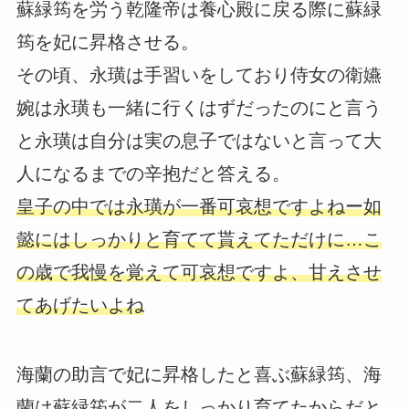
蘇緑筠を労う乾隆帝は養心殿に戻る際に蘇緑
筠を妃に昇格させる。
その頃、永璜は手習いをしており侍女の衛嬿
婉は永璜も一緒に行くはずだったのにと言う
と永璜は自分は実の息子ではないと言って大
人になるまでの辛抱だと答える。
皇子の中では永璜が一番可哀想ですよねー如
懿にはしっかりと育てて貰えてただけに…こ
の歳で我慢を覚えて可哀想ですよ、甘えさせ
てあげたいよね
海蘭の助言で妃に昇格したと喜ぶ蘇緑筠、海
蘭は蘇緑筠が二人をしっかり育てたからだと