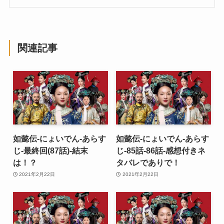
関連記事
如懿伝-にょいでん-あらす
如懿伝-にょいでん-あらす
じ-最終回(87話)-結末
じ-85話-86話-感想付きネ
は！？
タバレでありで！
2021年2月22日
2021年2月22日