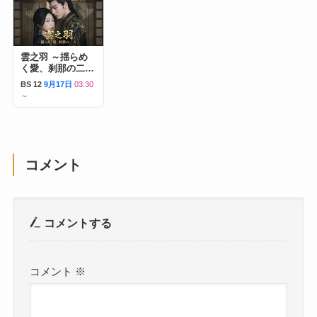
雲之羽 ～揺らめ
く愛、刹那の二人
～
BS 12
9月17日
03:30
～
コメント
コメントする
コメント
※