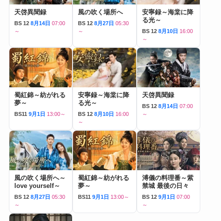
天啓異聞録
風の吹く場所へ
安寧録～海棠に降
る光～
BS 12
8月14日
07:00
BS 12
8月27日
05:30
～
～
BS 12
8月10日
16:00
～
蜀紅錦～紡がれる
安寧録～海棠に降
天啓異聞録
夢～
る光～
BS 12
8月14日
07:00
BS11
9月1日
13:00～
BS 12
8月10日
16:00
～
～
風の吹く場所へ～
蜀紅錦～紡がれる
溥儀の料理番～紫
love yourself～
夢～
禁城 最後の日々
BS 12
8月27日
05:30
BS11
9月1日
13:00～
BS 12
9月1日
07:00
～
～