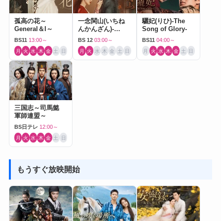
孤高の花～
一念関山(いちね
驪妃(りひ)-The
General＆I～
んかんざん)-
Song of Glory-
Journey to Love-
BS11
13:00～
BS 12
03:00～
BS11
04:00～
月
火
水
木
金
土
日
月
火
水
木
金
土
日
月
火
水
木
金
土
日
三国志～司馬懿
軍師連盟～
BS日テレ
12:00～
月
火
水
木
金
土
日
もうすぐ放映開始