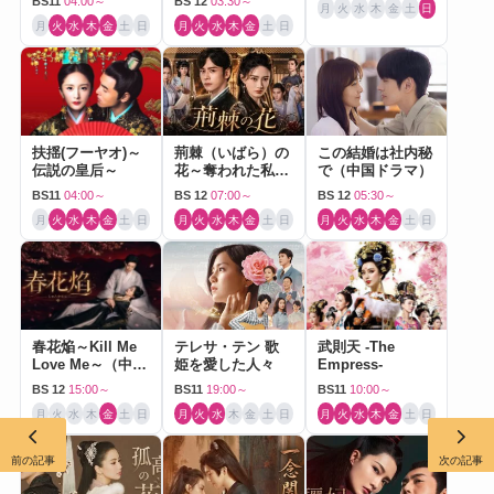
BS11
04:00～
BS 12
03:30～
月
火
水
木
金
土
日
月
火
水
木
金
土
日
月
火
水
木
金
土
日
扶揺(フーヤオ)～
荊棘（いばら）の
この結婚は社内秘
伝説の皇后～
花～奪われた私～
で（中国ドラマ）
（中国ドラマ）
BS11
04:00～
BS 12
07:00～
BS 12
05:30～
月
火
水
木
金
土
日
月
火
水
木
金
土
日
月
火
水
木
金
土
日
春花焔～Kill Me
テレサ・テン 歌
武則天 -The
Love Me～（中国
姫を愛した人々
Empress-
ドラマ）
BS 12
15:00～
BS11
19:00～
BS11
10:00～
月
火
水
木
金
土
日
月
火
水
木
金
土
日
月
火
水
木
金
土
日
前の記事
次の記事