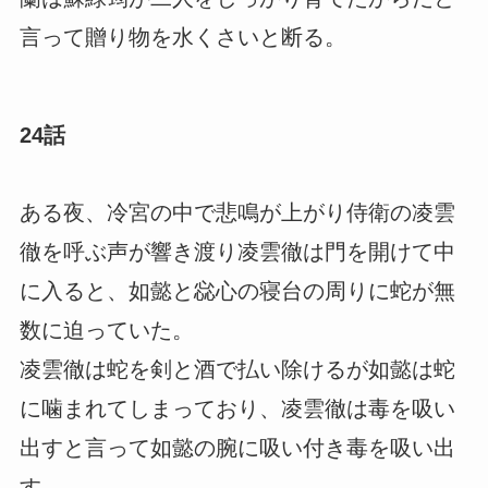
言って贈り物を水くさいと断る。
24話
ある夜、冷宮の中で悲鳴が上がり侍衛の凌雲
徹を呼ぶ声が響き渡り凌雲徹は門を開けて中
に入ると、如懿と惢心の寝台の周りに蛇が無
数に迫っていた。
凌雲徹は蛇を剣と酒で払い除けるが如懿は蛇
に噛まれてしまっており、凌雲徹は毒を吸い
出すと言って如懿の腕に吸い付き毒を吸い出
す。