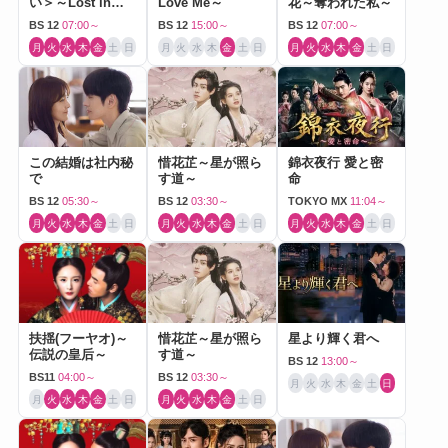
い＞～Lost in
Love Me～
花～奪われた私～
Love～
BS 12
07:00～
BS 12
15:00～
BS 12
07:00～
月
火
水
木
金
土
日
月
火
水
木
金
土
日
月
火
水
木
金
土
日
この結婚は社内秘
惜花芷～星が照ら
錦衣夜行 愛と密
で
す道～
命
BS 12
05:30～
BS 12
03:30～
TOKYO MX
11:04～
月
火
水
木
金
土
日
月
火
水
木
金
土
日
月
火
水
木
金
土
日
扶揺(フーヤオ)～
惜花芷～星が照ら
星より輝く君へ
伝説の皇后～
す道～
BS 12
13:00～
BS11
04:00～
BS 12
03:30～
月
火
水
木
金
土
日
月
火
水
木
金
土
日
月
火
水
木
金
土
日