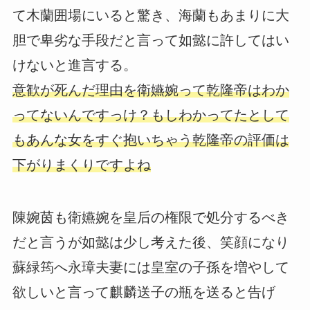
て木蘭囲場にいると驚き、海蘭もあまりに大
胆で卑劣な手段だと言って如懿に許してはい
けないと進言する。
意歓が死んだ理由を衛嬿婉って乾隆帝はわか
ってないんですっけ？もしわかってたとして
もあんな女をすぐ抱いちゃう乾隆帝の評価は
下がりまくりですよね
陳婉茵も衛嬿婉を皇后の権限で処分するべき
だと言うが如懿は少し考えた後、笑顔になり
蘇緑筠へ永璋夫妻には皇室の子孫を増やして
欲しいと言って麒麟送子の瓶を送ると告げ