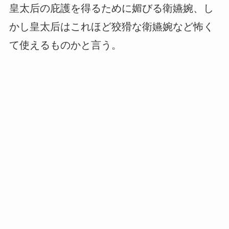
皇太后の庇護を得るために媚びる衛嬿婉、し
かし皇太后はこれほど狡猾な衛嬿婉など怖く
て使えるものかと言う。