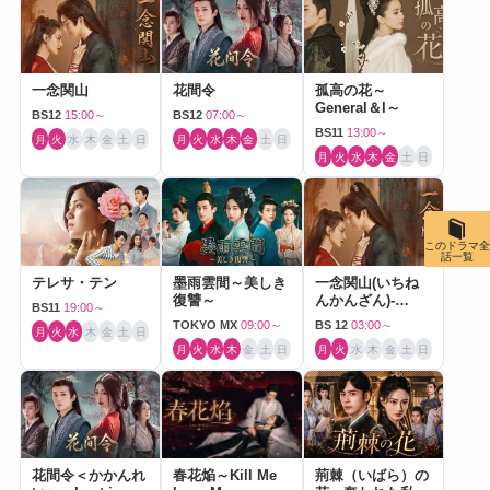
一念関山
花間令
孤高の花～
General＆I～
BS12
15:00～
BS12
07:00～
BS11
13:00～
月
火
水
木
金
土
日
月
火
水
木
金
土
日
月
火
水
木
金
土
日
このドラマ全
話一覧
テレサ・テン
墨雨雲間～美しき
一念関山(いちね
復讐～
んかんざん)-
BS11
19:00～
Journey to Love-
TOKYO MX
09:00～
BS 12
03:00～
月
火
水
木
金
土
日
月
火
水
木
金
土
日
月
火
水
木
金
土
日
花間令＜かかんれ
春花焔～Kill Me
荊棘（いばら）の