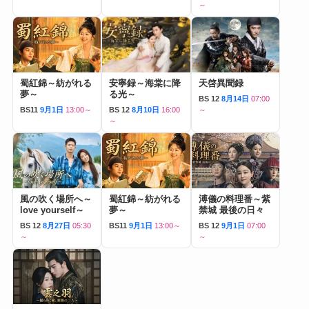
～
蜀紅錦～紡がれる
安寧録～海棠に降
天啓異聞録
夢～
る光～
BS 12
8月14日
07:00
BS11
9月1日
13:00～
BS 12
8月10日
16:00
～
～
風の吹く場所へ～
蜀紅錦～紡がれる
溥儀の料理番～紫
love yourself～
夢～
禁城 最後の日々
BS 12
8月27日
05:30
BS11
9月1日
13:00～
BS 12
9月1日
07:00
～
～