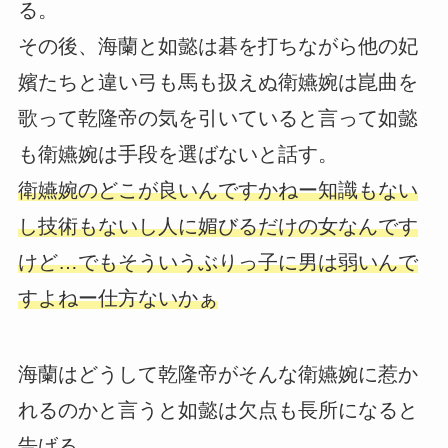
る。
その後、海蘭と如懿は碁を打ちながら他の妃
嬪たちと違い弓も馬も扱えぬ衛嬿婉は崑曲を
歌って乾隆帝の気を引いていると言って如懿
も衛嬿婉は手段を選ばないと話す。
衛嬿婉のどこが良いんですかねー知識もない
し技術もないし人に媚びるだけの女なんです
けど…でもそういうぶりっ子に男は弱いんで
すよねー仕方ないかぁ
海蘭はどうして乾隆帝がそんな衛嬿婉に惹か
れるのかと言うと如懿は欠点も長所になると
告げる。