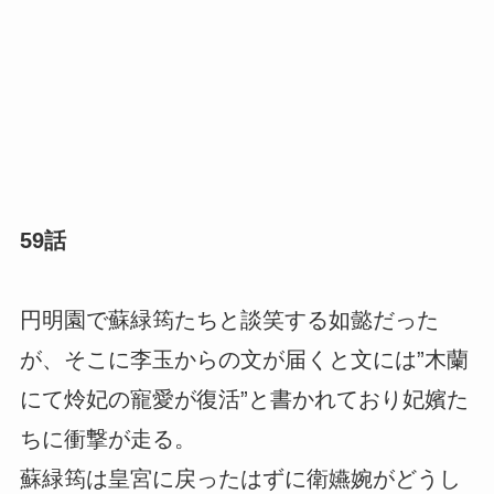
59話
円明園で蘇緑筠たちと談笑する如懿だった
が、そこに李玉からの文が届くと文には”木蘭
にて炩妃の寵愛が復活”と書かれており妃嬪た
ちに衝撃が走る。
蘇緑筠は皇宮に戻ったはずに衛嬿婉がどうし