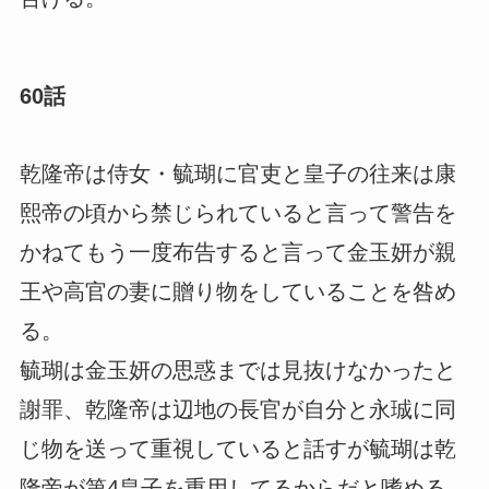
60話
乾隆帝は侍女・毓瑚に官吏と皇子の往来は康
熙帝の頃から禁じられていると言って警告を
かねてもう一度布告すると言って金玉妍が親
王や高官の妻に贈り物をしていることを咎め
る。
毓瑚は金玉妍の思惑までは見抜けなかったと
謝罪、乾隆帝は辺地の長官が自分と永珹に同
じ物を送って重視していると話すが毓瑚は乾
隆帝が第4皇子を重用してるからだと嗜める。