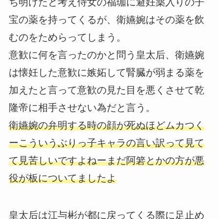
ち明けたと考え侍女の福珈に避妊薬入りの子
宝の薬を持ってくるが、衛嬿婉はその薬を飲
むのをためらってしまう。
意歓に何を言ったのかと問う皇太后、衛嬿婉
は懐妊した意歓に嫉妬して腎臓が弱まる薬を
加えたと言って意歓の見た目を悪くさせて乾
隆帝に相手させない為だと言う。
衛嬿婉の弁明する時の顔が死ぬほどムカつく
ーこういうぶりっ子キャラの言い訳って見て
て見苦しいですよねーまだ阿箬とかの方が悪
役が板についてましたよ
皇太后は江与彬が都に戻ってくる際に足止め