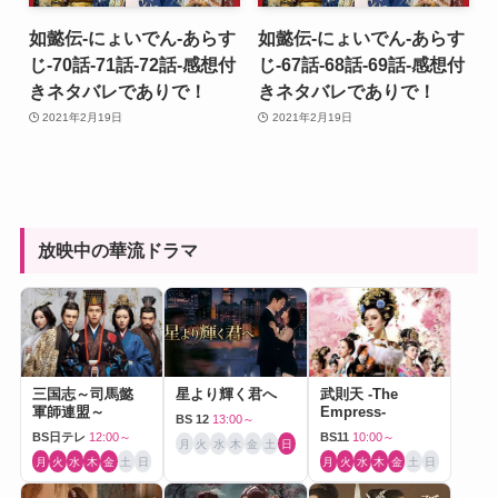
如懿伝-にょいでん-あらす
如懿伝-にょいでん-あらす
じ-70話-71話-72話-感想付
じ-67話-68話-69話-感想付
きネタバレでありで！
きネタバレでありで！
2021年2月19日
2021年2月19日
放映中の華流ドラマ
三国志～司馬懿
星より輝く君へ
武則天 -The
軍師連盟～
Empress-
BS 12
13:00～
BS日テレ
12:00～
BS11
10:00～
月
火
水
木
金
土
日
月
火
水
木
金
土
日
月
火
水
木
金
土
日