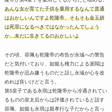
あんな女が育てた子供を重用するなんて普通
はおかしいんですよ乾隆帝、そもそも金玉妍
は死罪になるべきではなかったんでしょう
か…未だに生きてるのおかしいよ
その頃、容珮も乾隆帝の布告が永珹への警告
だと気付いており、如懿も権力による派閥は
乾隆帝が忌み嫌うものだと話し永珹が心を改
めれば良いけどと言う。
第5皇子である永琪は乾隆帝から冷遇されてい
るものの皇太后からは評価されていると話す
容珮、如懿も永琪は親孝行な子だからと言っ