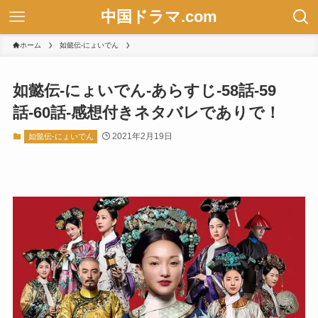
中国ドラマ.com
ホーム
如懿伝-にょいでん
如懿伝-にょいでん-あらすじ-58話-59
話-60話-感想付きネタバレでありで！
2021年2月19日
如懿伝-にょいでん