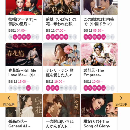
扶揺(フーヤオ)～
荊棘（いばら）の
この結婚は社内秘
伝説の皇后～
花～奪われた私～
で（中国ドラマ）
（中国ドラマ）
BS11
04:00～
BS 12
07:00～
BS 12
05:30～
月
火
水
木
金
土
日
月
火
水
木
金
土
日
月
火
水
木
金
土
日
春花焔～Kill Me
テレサ・テン 歌
武則天 -The
Love Me～（中国
姫を愛した人々
Empress-
ドラマ）
BS 12
15:00～
BS11
19:00～
BS11
10:00～
月
火
水
木
金
土
日
月
火
水
木
金
土
日
月
火
水
木
金
土
日
前の記事
次の記事
孤高の花～
一念関山(いちね
驪妃(りひ)-The
General＆I～
んかんざん)-
Song of Glory-