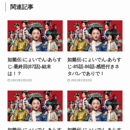
関連記事
如懿伝-にょいでん-あらす
如懿伝-にょいでん-あらす
じ-最終回(87話)-結末
じ-85話-86話-感想付きネ
は！？
タバレでありで！
2021年2月22日
2021年2月22日
如懿伝-にょいでん-あらす
如懿伝-にょいでん-あらす