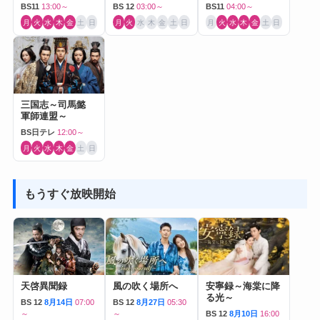
Journey to Love-
BS11
13:00～
BS 12
03:00～
BS11
04:00～
月
火
水
木
金
土
日
月
火
水
木
金
土
日
月
火
水
木
金
土
日
三国志～司馬懿
軍師連盟～
BS日テレ
12:00～
月
火
水
木
金
土
日
もうすぐ放映開始
天啓異聞録
風の吹く場所へ
安寧録～海棠に降
る光～
BS 12
8月14日
07:00
BS 12
8月27日
05:30
～
～
BS 12
8月10日
16:00