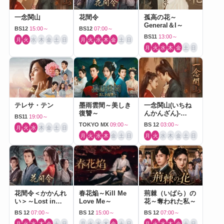
一念関山
花間令
孤高の花～
General＆I～
BS12
15:00～
BS12
07:00～
BS11
13:00～
月
火
水
木
金
土
日
月
火
水
木
金
土
日
月
火
水
木
金
土
日
テレサ・テン
墨雨雲間～美しき
一念関山(いちね
復讐～
んかんざん)-
BS11
19:00～
Journey to Love-
TOKYO MX
09:00～
BS 12
03:00～
月
火
水
木
金
土
日
月
火
水
木
金
土
日
月
火
水
木
金
土
日
花間令＜かかんれ
春花焔～Kill Me
荊棘（いばら）の
い＞～Lost in
Love Me～
花～奪われた私～
Love～
BS 12
07:00～
BS 12
15:00～
BS 12
07:00～
月
火
水
木
金
土
日
月
火
水
木
金
土
日
月
火
水
木
金
土
日