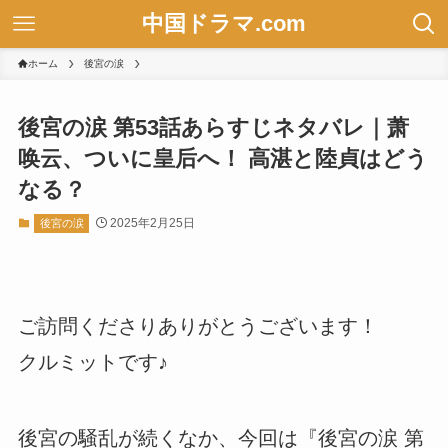
中国ドラマ.com
ホーム
後宮の涙
後宮の涙 第53話あらすじネタバレ｜萧
唤云、ついに皇后へ！ 高湛と陸貞はどう
なる？
2025年2月25日
後宮の涙
ご訪問くださりありがとうございます！
クルミットです♪
後宮の騒乱が続くなか、今回は『後宮の涙 第