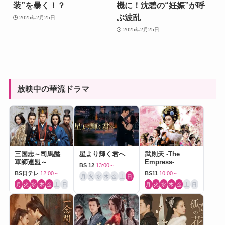
装”を暴く！？
機に！沈碧の“妊娠”が呼
ぶ波乱
2025年2月25日
2025年2月25日
放映中の華流ドラマ
三国志～司馬懿
星より輝く君へ
武則天 -The
軍師連盟～
Empress-
BS 12
13:00～
BS日テレ
12:00～
BS11
10:00～
月
火
水
木
金
土
日
月
火
水
木
金
土
日
月
火
水
木
金
土
日