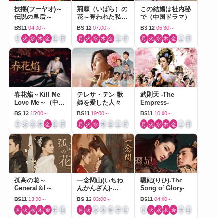
扶揺(フーヤオ)～
荊棘（いばら）の
この結婚は社内秘
伝説の皇后～
花～奪われた私～
で（中国ドラマ）
（中国ドラマ）
BS11
04:00～
BS 12
07:00～
BS 12
05:30～
月
火
水
木
金
土
日
月
火
水
木
金
土
日
月
火
水
木
金
土
日
春花焔～Kill Me
テレサ・テン 歌
武則天 -The
Love Me～（中国
姫を愛した人々
Empress-
ドラマ）
BS 12
15:00～
BS11
19:00～
BS11
10:00～
月
火
水
木
金
土
日
月
火
水
木
金
土
日
月
火
水
木
金
土
日
孤高の花～
一念関山(いちね
驪妃(りひ)-The
General＆I～
んかんざん)-
Song of Glory-
Journey to Love-
BS11
13:00～
BS 12
03:00～
BS11
04:00～
月
火
水
木
金
土
日
月
火
水
木
金
土
日
月
火
水
木
金
土
日