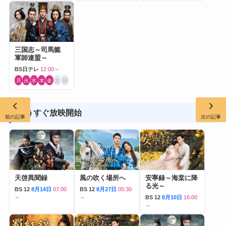
三国志～司馬懿
軍師連盟～
BS日テレ
12:00～
月
火
水
木
金
土
日
もうすぐ放映開始
前の記事
次の記事
天啓異聞録
風の吹く場所へ
安寧録～海棠に降
る光～
BS 12
8月14日
07:00
BS 12
8月27日
05:30
～
～
BS 12
8月10日
16:00
～