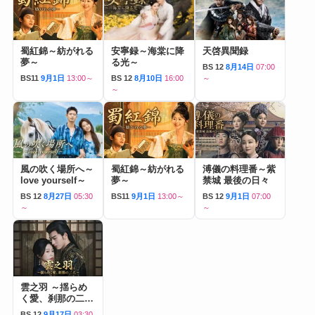
蜀紅錦～紡がれる
安寧録～海棠に降
天啓異聞録
夢～
る光～
BS 12
8月14日
07:00
BS11
9月1日
13:00～
BS 12
8月10日
16:00
～
～
風の吹く場所へ～
蜀紅錦～紡がれる
溥儀の料理番～紫
love yourself～
夢～
禁城 最後の日々
BS 12
8月27日
05:30
BS11
9月1日
13:00～
BS 12
9月1日
07:00
～
～
雲之羽 ～揺らめ
く愛、刹那の二人
～
BS 12
9月17日
03:30