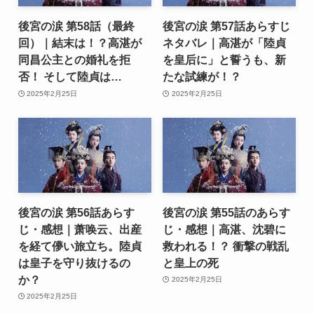
後宮の涙 第58話（最終
後宮の涙 第57話あらすじ
回）｜結末は！？高湛が
ネタバレ｜高湛が「陸貞
同昌公主との婚礼を拒
を皇后に」と誓うも、新
否！ そして陸貞は…
たな試練が！？
2025年2月25日
2025年2月25日
後宮の涙 第56話あらす
後宮の涙 第55話のあらす
じ・感想｜萧唤云、出産
じ・感想｜高湛、沈碧に
を経て儚い旅立ち。陸貞
救われる！？ 衝撃の戦乱
は皇子を守り抜けるの
と皇上の死
か？
2025年2月25日
2025年2月25日