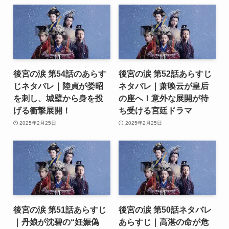
後宮の涙 第54話のあらす
後宮の涙 第52話あらすじ
じネタバレ｜陸貞が娄昭
ネタバレ｜萧唤云が皇后
を刺し、城壁から身を投
の座へ！意外な展開が待
げる衝撃展開！
ち受ける宮廷ドラマ
2025年2月25日
2025年2月25日
後宮の涙 第51話あらすじ
後宮の涙 第50話ネタバレ
｜丹娘が沈碧の“妊娠偽
あらすじ｜高湛の命が危