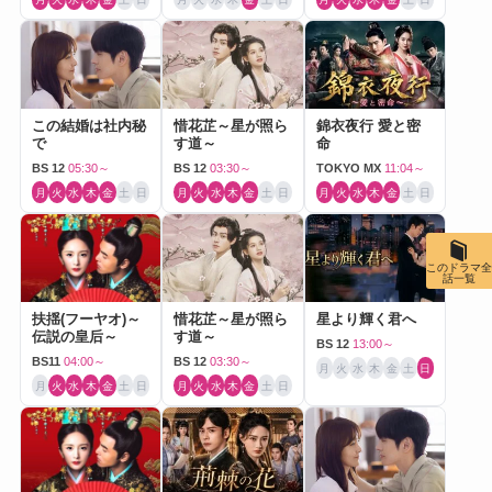
この結婚は社内秘
惜花芷～星が照ら
錦衣夜行 愛と密
で
す道～
命
BS 12
05:30～
BS 12
03:30～
TOKYO MX
11:04～
月
火
水
木
金
土
日
月
火
水
木
金
土
日
月
火
水
木
金
土
日
このドラマ全
話一覧
扶揺(フーヤオ)～
惜花芷～星が照ら
星より輝く君へ
伝説の皇后～
す道～
BS 12
13:00～
BS11
04:00～
BS 12
03:30～
月
火
水
木
金
土
日
月
火
水
木
金
土
日
月
火
水
木
金
土
日