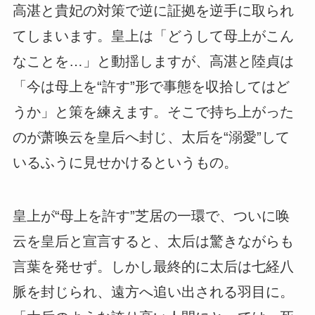
高湛と貴妃の対策で逆に証拠を逆手に取られ
てしまいます。皇上は「どうして母上がこん
なことを…」と動揺しますが、高湛と陸貞は
「今は母上を“許す”形で事態を収拾してはど
うか」と策を練えます。そこで持ち上がった
のが萧唤云を皇后へ封じ、太后を“溺愛”して
いるふうに見せかけるというもの。
皇上が“母上を許す”芝居の一環で、ついに唤
云を皇后と宣言すると、太后は驚きながらも
言葉を発せず。しかし最終的に太后は七経八
脈を封じられ、遠方へ追い出される羽目に。