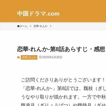
中国ドラマ.com
ホーム
恋華-れんか
恋華-れんか-第8話あらすじ・感
2025年2月20日
恋華-れんか
ご訪問くださりありがとうございます！
「恋華-れんか-」第8話では、魏枝（
うなやり取りが描かれます。一方で中秋
魏凌月（ぎりょうげつ）や魏静月（ぎせ