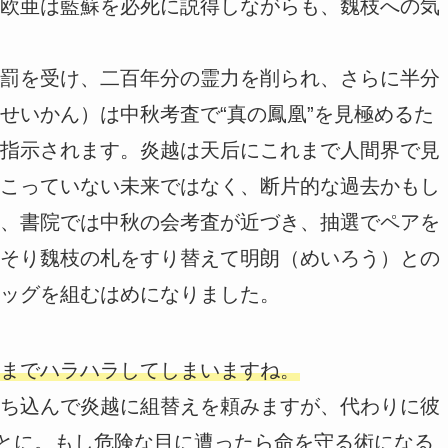
欧亜は藍蘇を必死に説得しながらも、魏枝への気
罰を受け、二百年分の霊力を削られ、さらに半分
せいかん）は中秋考査で“真の鳳凰”を見極めるた
指示されます。炎越は天后にこれまで人間界で見
こっていない未来ではなく、断片的な過去かもし
、書院では中秋の会考査が近づき、抽選でペアを
そり魏枝の札をすり替えて明朗（めいろう）との
ッグを組むはめになりました。
までハラハラしてしまいますね。
ち込んで炎越に組替えを頼みますが、代わりに彼
ことに。もし危険な目に遭ったら命を守る術になる