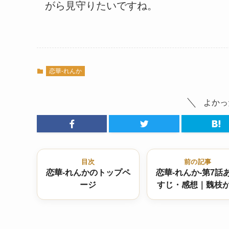
がら見守りたいですね。
恋華-れんか
よかっ
目次
前の記事
恋華-れんかのトップペ
恋華-れんか-第7話
ージ
すじ・感想｜魏枝
葬の危機を乗り越
母とのわだかまり