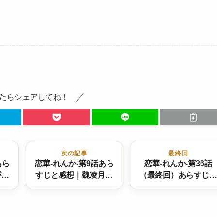
たらシェアしてね！
次の記事
最終回
あら
恋華-れんか-第9話あら
恋華-れんか-第36話
が殉
すじと感想｜魏凌月が
（最終回）あらすじと
え、
考査で首位を奪取…揺
感想｜結末は！？天魔
は…
れ動く姉妹の関係と真
大戦の果てに、鳳凰は
の“鳳凰”の行方
新たな世界へ