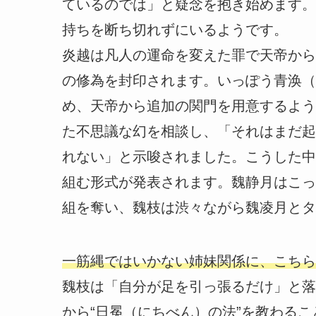
ているのでは」と疑念を抱き始めます。
持ちを断ち切れずにいるようです。
炎越は凡人の運命を変えた罪で天帝から
の修為を封印されます。いっぽう青涣（
め、天帝から追加の関門を用意するよう
た不思議な幻を相談し、「それはまだ起
れない」と示唆されました。こうした中
組む形式が発表されます。魏静月はこっ
組を奪い、魏枝は渋々ながら魏凌月とタ
一筋縄ではいかない姉妹関係に、こちら
魏枝は「自分が足を引っ張るだけ」と落
から“日冕（にちべん）の法”を教わる