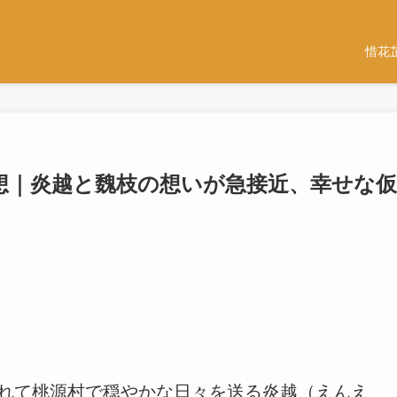
惜花
感想｜炎越と魏枝の想いが急接近、幸せな仮
離れて桃源村で穏やかな日々を送る炎越（えんえ