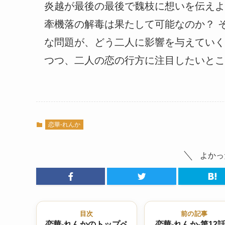
炎越が最後の最後で魏枝に想いを伝えよ
牽機落の解毒は果たして可能なのか？ 
な問題が、どう二人に影響を与えていく
つつ、二人の恋の行方に注目したいとこ
恋華-れんか
よかっ
目次
前の記事
恋華-れんかのトップペ
恋華-れんか-第12