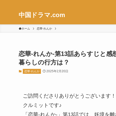
中国ドラマ.com
ホーム
恋華-れんか
恋華-れんか-第13話あらすじと
暮らしの行方は？
2025年2月20日
恋華-れんか
ご訪問くださりありがとうございます！
クルミットです♪
「恋華-れんか-」第13話では、妖境を