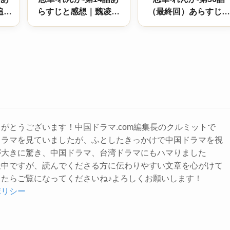
追
らすじと感想｜魏凌月
（最終回）あらすじと
恋模
の策略が炎越を追い詰
感想｜結末は！？天魔
の暗
める波乱必至の展開
大戦の果てに、鳳凰は
新たな世界へ
がとうございます！中国ドラマ.com編集長のクルミットで
ドラマを見ていましたが、ふとしたきっかけで中国ドラマを視
が大きに驚き、中国ドラマ、台湾ドラマにもハマりました
最中ですが、読んでくださる方に伝わりやすい文章を心がけて
たらご覧になってくださいね♪よろしくお願いします！
ポリシー