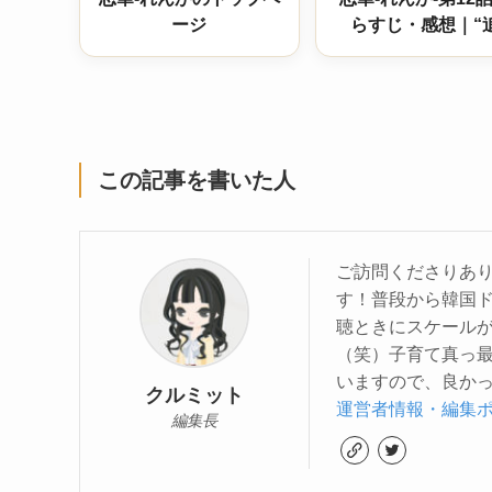
ージ
らすじ・感想｜“
夫”指南で揺れ動く
様と、妹・魏凌月
躍
この記事を書いた人
ご訪問くださりあり
す！普段から韓国
聴ときにスケール
（笑）子育て真っ
いますので、良かっ
クルミット
運営者情報・編集
編集長