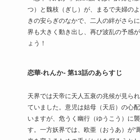
つ）と魏枝（ぎし）が、まるで夫婦のよ
きの安らぎのなかで、二人の絆がさらに
界も大きく動き出し、再び波乱の予感が
ょう！
恋華-れんか- 第13話のあらすじ
天界では天帝に天人五衰の兆候が見られ
ていました。意児は姑母（天后）の心配
いますが、危うく幽行（ゆうこう）に襲
す。一方妖界では、欧亜（おうあ）が“