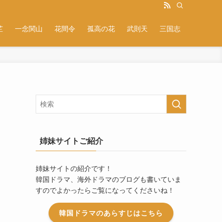
芷
一念関山
花間令
孤高の花
武則天
三国志
の
姉妹サイトご紹介
姉妹サイトの紹介です！
韓国ドラマ、海外ドラマのブログも書いていま
すのでよかったらご覧になってくださいね！
韓国ドラマのあらすじはこちら