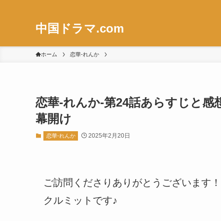
中国ドラマ.com
ホーム
恋華-れんか
恋華-れんか-第24話あらすじと
幕開け
2025年2月20日
恋華-れんか
ご訪問くださりありがとうございます！
クルミットです♪