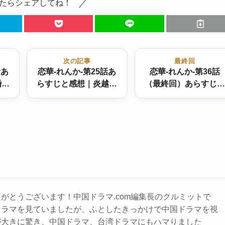
たらシェアしてね！
次の記事
最終回
話あ
恋華-れんか-第25話あ
恋華-れんか-第36話
婚の
らすじと感想｜炎越が
（最終回）あらすじと
悩と
再び魏枝を斬る残酷な
感想｜結末は！？天魔
宿命と、復活を願う慕
大戦の果てに、鳳凰は
南の決意
新たな世界へ
がとうございます！中国ドラマ.com編集長のクルミットで
ドラマを見ていましたが、ふとしたきっかけで中国ドラマを視
が大きに驚き、中国ドラマ、台湾ドラマにもハマりました