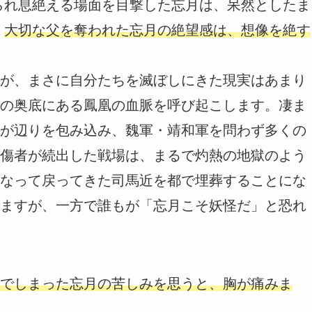
られ息絶える場面を目撃した忘月は、呆然としたま
。
大切な父を奪われた忘月の絶望感は、想像を絶す
が、まさに自分たちを滅ぼしにきた現実はあまり
の奥底にある鳳凰の血脈を呼び起こします。凄ま
が辺りを包み込み、魏軍・靖和軍を問わず多くの
傷者が続出した戦場は、まるで灼熱の地獄のよう
なって戻ってきた司馬近を都で埋葬することにな
ますが、一方で誰もが「忘月こそ妖怪だ」と恐れ
でしまった忘月の苦しみを思うと、胸が痛みま