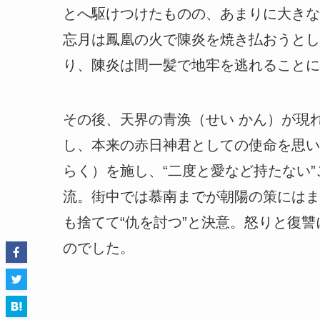
とへ駆けつけたものの、あまりに大きな
忘月は鳳凰の火で陳炎を焼き払おうとし
り、陳炎は間一髪で地牢を逃れることに
その後、天界の青涣（せい かん）が現
し、本来の赤日神君としての使命を思い
らく）を施し、“二度と愛など持たない
流。街中では慕南までが朝陽の策にはま
も捨てて“仇を討つ”と決意。怒りと復
のでした。