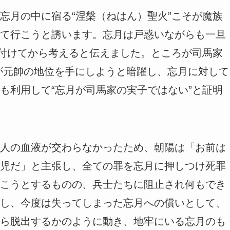
忘月の中に宿る“涅槃（ねはん）聖火”こそが魔族
て行こうと誘います。忘月は戸惑いながらも一旦
片付けてから考えると伝えました。ところが司馬家
が元帥の地位を手にしようと暗躍し、忘月に対して
も利用して“忘月が司馬家の実子ではない”と証明
人の血液が交わらなかったため、朝陽は「お前は
児だ」と主張し、全ての罪を忘月に押しつけ死罪
こうとするものの、兵士たちに阻止され何もでき
し、今度は失ってしまった忘月への償いとして、
ら脱出するかのように動き、地牢にいる忘月のも