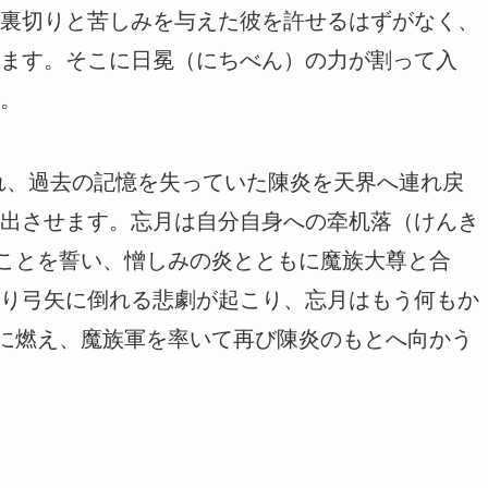
裏切りと苦しみを与えた彼を許せるはずがなく、
ます。そこに日冕（にちべん）の力が割って入
。
れ、過去の記憶を失っていた陳炎を天界へ連れ戻
出させます。忘月は自分自身への牵机落（けんき
”ことを誓い、憎しみの炎とともに魔族大尊と合
り弓矢に倒れる悲劇が起こり、忘月はもう何もか
讐に燃え、魔族軍を率いて再び陳炎のもとへ向かう