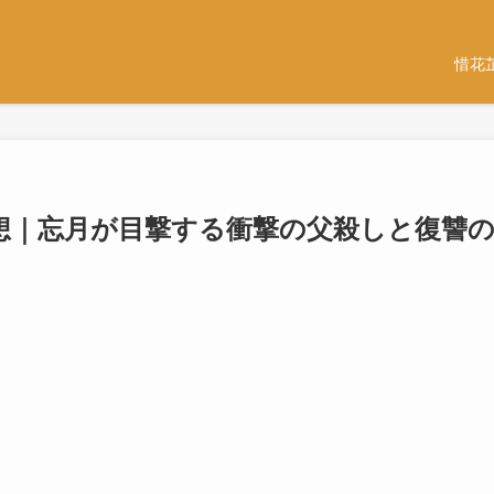
惜花
感想｜忘月が目撃する衝撃の父殺しと復讐