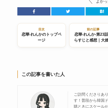
よかっ
目次
前の記事
恋華-れんかのトップペ
恋華-れんか-第23
ージ
らすじと感想｜大
日に迫る陳炎の苦
忘月の想い
この記事を書いた人
ご訪問くださりあり
す！普段から韓国
聴ときにスケール