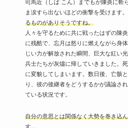
司馬近（しば こん）までもが陳炎に斬
ま涙すら出ないほどの衝撃を受けます
るものがありそうですね。
人々を守るために共に戦ったはずの陳炎
に残酷で、忘月は怒りに燃えながら身体
じい力が解放された瞬間、巨大な紅い光
兵士たちが灰燼に帰していきました。死
に変貌してしまいます。数日後、亡骸と
り、彼の後継者をどうするかが議論され
ている状況です。
自分の意思とは関係なく大勢を巻き込ん
す。