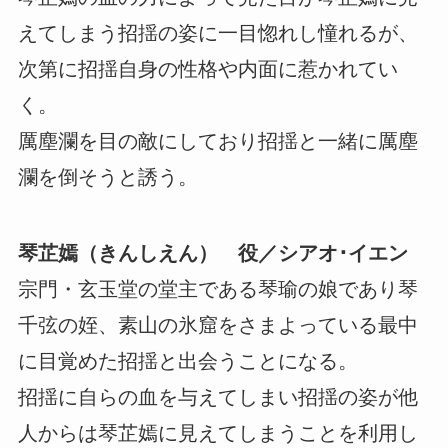
えてしまう招揺の姿に一目惚れし憧れるが、
次第に招揺自身の性格や内面に惹かれてい
く。
厲塵瀾を目の敵にしており招揺と一緒に厲塵
瀾を倒そうと誘う。
琴芷嫣（きんしえん） 役／シアオ･イエン
宗門・玄玉堂の堂主である琴瑜の娘であり琴
千弦の姪、素山の氷窟をさまよっている最中
に目覚めた招揺と出会うことになる。
招揺に自らの血を与えてしまい招揺の姿が他
人からは琴芷嫣に見えてしまうことを利用し