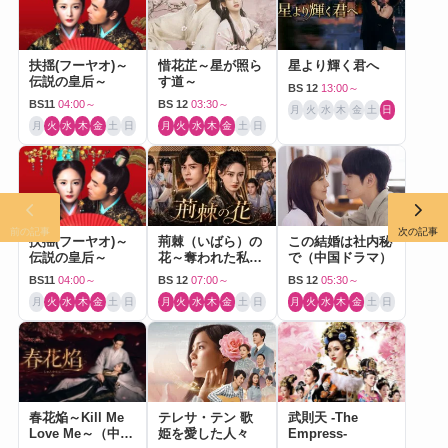
扶揺(フーヤオ)～
惜花芷～星が照ら
星より輝く君へ
伝説の皇后～
す道～
BS 12
13:00～
BS11
04:00～
BS 12
03:30～
月
火
水
木
金
土
日
月
火
水
木
金
土
日
月
火
水
木
金
土
日
前の記事
次の記事
扶揺(フーヤオ)～
荊棘（いばら）の
この結婚は社内秘
伝説の皇后～
花～奪われた私～
で（中国ドラマ）
（中国ドラマ）
BS11
04:00～
BS 12
07:00～
BS 12
05:30～
月
火
水
木
金
土
日
月
火
水
木
金
土
日
月
火
水
木
金
土
日
春花焔～Kill Me
テレサ・テン 歌
武則天 -The
Love Me～（中国
姫を愛した人々
Empress-