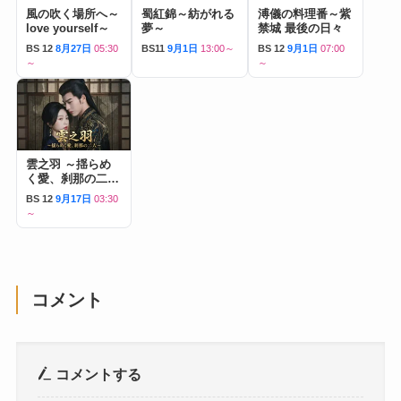
風の吹く場所へ～
蜀紅錦～紡がれる
溥儀の料理番～紫
love yourself～
夢～
禁城 最後の日々
BS 12
8月27日
05:30
BS11
9月1日
13:00～
BS 12
9月1日
07:00
～
～
雲之羽 ～揺らめ
く愛、刹那の二人
～
BS 12
9月17日
03:30
～
コメント
コメントする