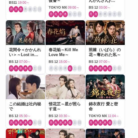
復讐～
んかんざん)-
BS11
19:00～
Journey to Love-
TOKYO MX
09:00～
BS 12
03:00～
月
火
水
木
金
土
日
月
火
水
木
金
土
日
月
火
水
木
金
土
日
花間令＜かかんれ
春花焔～Kill Me
荊棘（いばら）の
い＞～Lost in
Love Me～
花～奪われた私～
Love～
BS 12
07:00～
BS 12
15:00～
BS 12
07:00～
月
火
水
木
金
土
日
月
火
水
木
金
土
日
月
火
水
木
金
土
日
この結婚は社内秘
惜花芷～星が照ら
錦衣夜行 愛と密
で
す道～
命
BS 12
05:30～
BS 12
03:30～
TOKYO MX
11:04～
月
火
水
木
金
土
日
月
火
水
木
金
土
日
月
火
水
木
金
土
日