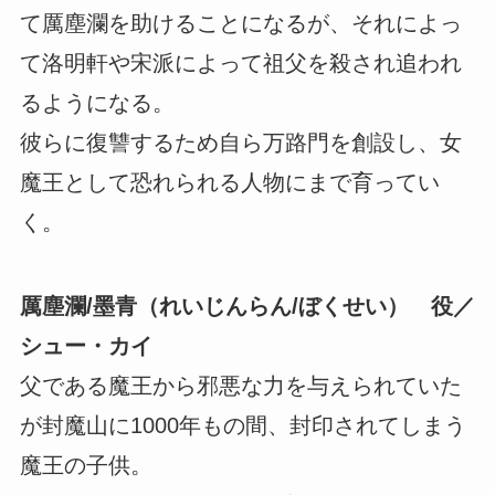
て厲塵瀾を助けることになるが、それによっ
て洛明軒や宋派によって祖父を殺され追われ
るようになる。
彼らに復讐するため自ら万路門を創設し、女
魔王として恐れられる人物にまで育ってい
く。
厲塵瀾/墨青（れいじんらん/ぼくせい） 役／
シュー・カイ
父である魔王から邪悪な力を与えられていた
が封魔山に1000年もの間、封印されてしまう
魔王の子供。