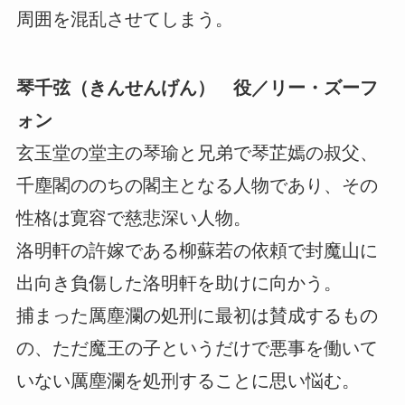
周囲を混乱させてしまう。
琴千弦（きんせんげん） 役／リー・ズーフ
ォン
玄玉堂の堂主の琴瑜と兄弟で琴芷嫣の叔父、
千塵閣ののちの閣主となる人物であり、その
性格は寛容で慈悲深い人物。
洛明軒の許嫁である柳蘇若の依頼で封魔山に
出向き負傷した洛明軒を助けに向かう。
捕まった厲塵瀾の処刑に最初は賛成するもの
の、ただ魔王の子というだけで悪事を働いて
いない厲塵瀾を処刑することに思い悩む。