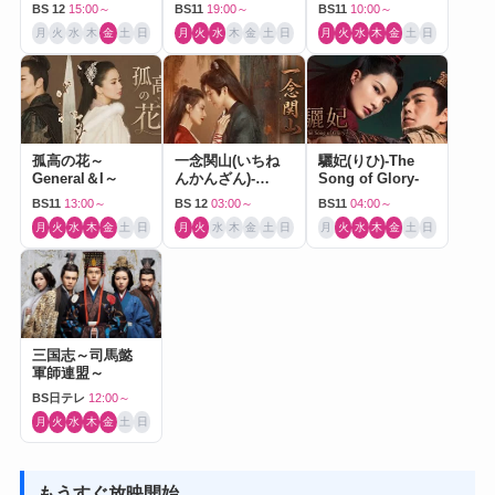
ドラマ）
BS 12
15:00～
BS11
19:00～
BS11
10:00～
月
火
水
木
金
土
日
月
火
水
木
金
土
日
月
火
水
木
金
土
日
孤高の花～
一念関山(いちね
驪妃(りひ)-The
General＆I～
んかんざん)-
Song of Glory-
Journey to Love-
BS11
13:00～
BS 12
03:00～
BS11
04:00～
月
火
水
木
金
土
日
月
火
水
木
金
土
日
月
火
水
木
金
土
日
三国志～司馬懿
軍師連盟～
BS日テレ
12:00～
月
火
水
木
金
土
日
もうすぐ放映開始