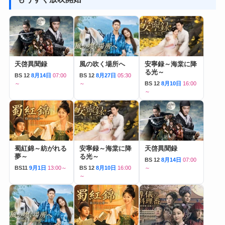
天啓異聞録
風の吹く場所へ
安寧録～海棠に降
る光～
BS 12
8月14日
07:00
BS 12
8月27日
05:30
～
～
BS 12
8月10日
16:00
～
蜀紅錦～紡がれる
安寧録～海棠に降
天啓異聞録
夢～
る光～
BS 12
8月14日
07:00
BS11
9月1日
13:00～
BS 12
8月10日
16:00
～
～