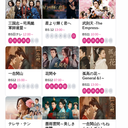
三国志～司馬懿
星より輝く君へ
武則天 -The
軍師連盟～
Empress-
BS 12
13:00～
BS日テレ
12:00～
BS11
10:00～
月
火
水
木
金
土
日
月
火
水
木
金
土
日
月
火
水
木
金
土
日
一念関山
花間令
孤高の花～
General＆I～
BS12
15:00～
BS12
07:00～
BS11
13:00～
月
火
水
木
金
土
日
月
火
水
木
金
土
日
月
火
水
木
金
土
日
テレサ・テン
墨雨雲間～美しき
一念関山(いちね