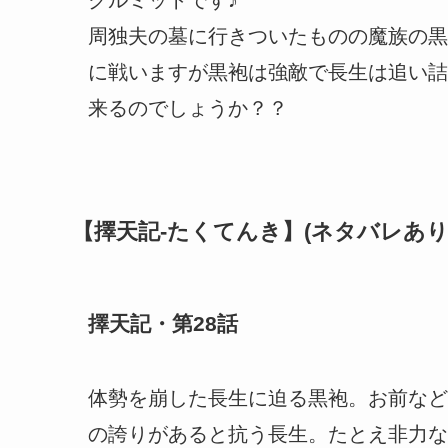
クルミットです♪
周独夫の墓に行きついたものの魔族の黒
に戦いますが黒袍は強敵で長生は追い詰
来るのでしょうか？？
【擇天記-たくてんき】(ネタバレあり
擇天記・第28話
体勢を崩した長生に迫る黒袍。お前など
の誇りがあると抗う長生。たとえ非力な