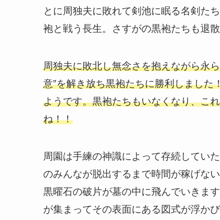
とに周独夫に敗れて剣池に眠る名剣たち
袍と戦う長生。さすがの黒袍たちも退散
周独夫に敗北し無念さを抱えながら永ら
意”を解き放ち黒袍たちに勝利しました
ようです。黒袍たちもいなくなり、これ
ね！！
周園は手練の神識によって存続していた
のみんなが脱出するまで時間が稼げない
黒曜石の破片が墓の中に飛んでいきます
が集まってその表面にある図式が浮かび