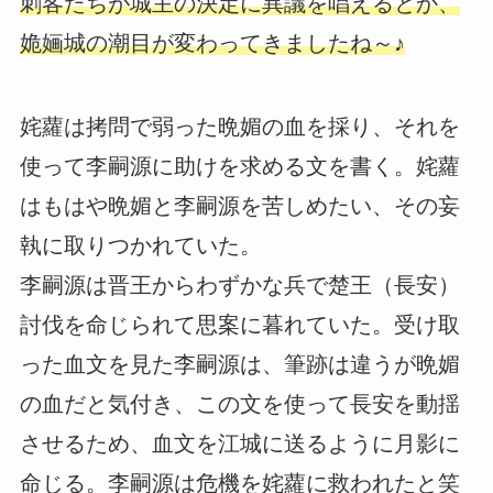
刺客たちが城主の決定に異議を唱えるとか、
姽婳城の潮目が変わってきましたね～♪
姹蘿は拷問で弱った晩媚の血を採り、それを
使って李嗣源に助けを求める文を書く。姹蘿
はもはや晩媚と李嗣源を苦しめたい、その妄
執に取りつかれていた。
李嗣源は晋王からわずかな兵で楚王（長安）
討伐を命じられて思案に暮れていた。受け取
った血文を見た李嗣源は、筆跡は違うが晩媚
の血だと気付き、この文を使って長安を動揺
させるため、血文を江城に送るように月影に
命じる。李嗣源は危機を姹蘿に救われたと笑