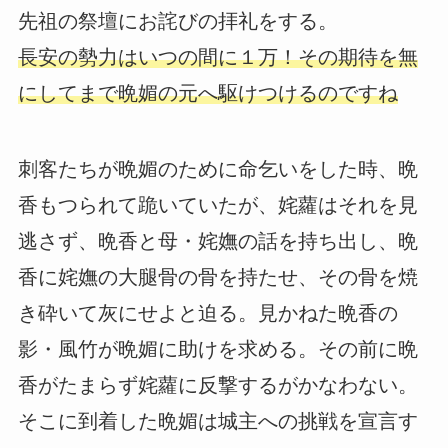
先祖の祭壇にお詫びの拝礼をする。
長安の勢力はいつの間に１万！その期待を無
にしてまで晩媚の元へ駆けつけるのですね
刺客たちが晩媚のために命乞いをした時、晩
香もつられて跪いていたが、姹蘿はそれを見
逃さず、晩香と母・姹嫵の話を持ち出し、晩
香に姹嫵の大腿骨の骨を持たせ、その骨を焼
き砕いて灰にせよと迫る。見かねた晩香の
影・風竹が晩媚に助けを求める。その前に晩
香がたまらず姹蘿に反撃するがかなわない。
そこに到着した晩媚は城主への挑戦を宣言す