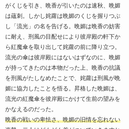
がくじを引き、晩香が引いたのは速秋、晩媚
は蘊刺。しかし姹蘿は晩媚のくじを握りつぶ
し「流光」の名を告げる。晩媚は晩香の妨害
に耐え、刑風の目配せにより彼岸殿の軒下か
ら紅魔傘を取り出して姹蘿の前に降り立つ。
流光の傘は彼岸殿にはないはずなのに、晩媚
が持ってきたのは本物だった上、晩香の抗議
を刑風がたしなめたことで、姹蘿は刑風が晩
媚に協力したことを悟る。昇格した晩媚は、
流光の紅魔傘を彼岸殿にかけて生前の望みを
かなえるのだった。
晩香の戦いの卑怯さ、晩媚の旧情を忘れない