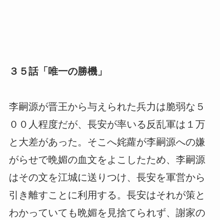
３５話「唯一の勝機」
李嗣源が晋王から与えられた兵力は脆弱な５
００人程度だが、長安が率いる反乱軍は１万
と大差があった。そこへ姹蘿が李嗣源への嫌
がらせで晩媚の血文をよこしたため、李嗣源
はその文を江城に送りつけ、長安を軍営から
引き離すことに利用する。長安はそれが策と
わかっていても晩媚を見捨てられず、謝家の