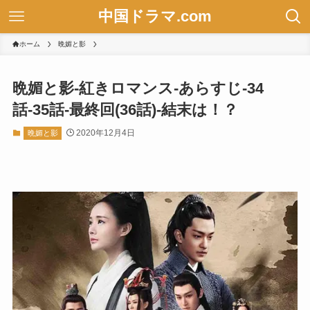
中国ドラマ.com
ホーム
晩媚と影
晩媚と影-紅きロマンス-あらすじ-34
話-35話-最終回(36話)-結末は！？
2020年12月4日
晩媚と影