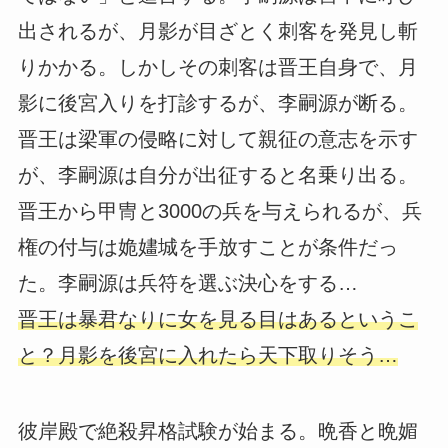
出されるが、月影が目ざとく刺客を発見し斬
りかかる。しかしその刺客は晋王自身で、月
影に後宮入りを打診するが、李嗣源が断る。
晋王は梁軍の侵略に対して親征の意志を示す
が、李嗣源は自分が出征すると名乗り出る。
晋王から甲冑と3000の兵を与えられるが、兵
権の付与は姽嫿城を手放すことが条件だっ
た。李嗣源は兵符を選ぶ決心をする…
晋王は暴君なりに女を見る目はあるというこ
と？月影を後宮に入れたら天下取りそう…
彼岸殿で絶殺昇格試験が始まる。晩香と晩媚