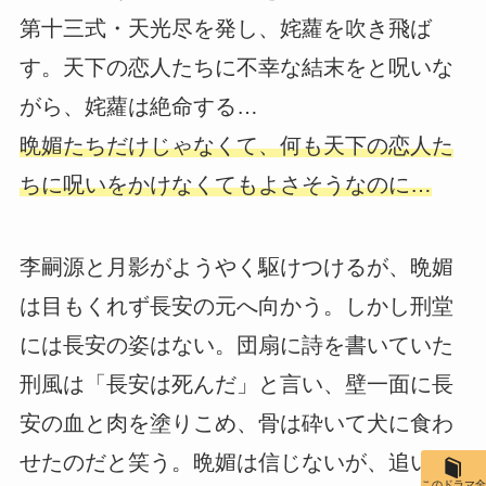
第十三式・天光尽を発し、姹蘿を吹き飛ば
す。天下の恋人たちに不幸な結末をと呪いな
がら、姹蘿は絶命する…
晩媚たちだけじゃなくて、何も天下の恋人た
ちに呪いをかけなくてもよさそうなのに…
李嗣源と月影がようやく駆けつけるが、晩媚
は目もくれず長安の元へ向かう。しかし刑堂
には長安の姿はない。団扇に詩を書いていた
刑風は「長安は死んだ」と言い、壁一面に長
安の血と肉を塗りこめ、骨は砕いて犬に食わ
せたのだと笑う。晩媚は信じないが、追いか
このドラマ全