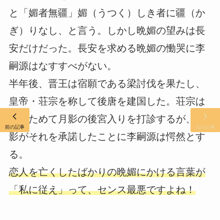
と「媚者無疆」媚（うつく）しき者に疆（か
ぎ）りなし、と言う。しかし晩媚の望みは長
安だけだった。長安を求める晩媚の慟哭に李
嗣源はなすすべがない。
半年後、晋王は宿願である梁討伐を果たし、
皇帝・荘宗を称して後唐を建国した。荘宗は
あらためて月影の後宮入りを打診するが、月
前の記事
次の記事
影がそれを承諾したことに李嗣源は愕然とす
る。
恋人を亡くしたばかりの晩媚にかける言葉が
「私に従え」って、センス最悪ですよね！