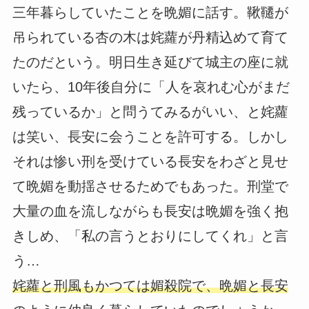
三年暮らしていたことを晩媚に話す。鞦韆が
吊られている杏の木は姹蘿が丹精込めて育て
たのだという。明日生き延びて城主の座に就
いたら、10年後自分に「人を哀れむ心がまだ
残っているか」と問うてみるがいい、と姹蘿
は笑い、長安に会うことを許可する。しかし
それは惨い刑を受けている長安をわざと見せ
て晩媚を動揺させるためでもあった。刑堂で
大量の血を流しながらも長安は晩媚を強く抱
きしめ、「私の言うとおりにしてくれ」と言
う…
姹蘿と刑風もかつては媚殺院で、晩媚と長安