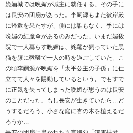
姽婳城では晩媚が城主に就任する。その手に
は長安の団扇があった。李嗣源もまた彼岸殿
に帰還を果たすが、側には誰もなく、手には
晩媚の紅魔傘があるのみだった。いまだ媚殺
院で一人暮らす晩媚は、姹蘿が飼っていた黒
猫を膝に鞦韆で一人の時を過ごしていた。こ
の頃李嗣源が晩媚を「太平公主の子孫」に仕
立てて人々を陽動しているという。でもすで
に正気を失ってしまった晩媚が思うのは長安
のことだった。もし長安が生きていたら…ど
うするだろう、小さな庭に杏の木を植えるだ
ろうか…
長安の団扇に書かれた五言絶句「涼露扶琴