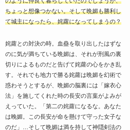
のように仲良く暮らしていたのでしょうか、
ちょっと想像つかない。そして晩媚も勝利し
て城主になったら、姹蘿になってしまうの？
姹蘿との対決の時。血蠱を取り出したはずな
のに気が満ちている晩媚は、それが刑風の裏
切りによるものだと告げて姹蘿の心をかき乱
す。それでも地力で勝る姹蘿は晩媚を幻術で
惑わそうとするが、晩媚の脳裏には「嫁衣心
法」を施してくれた時の長安の言葉がよみが
えっていた。「第二の姹蘿になるな。あなた
は晚媚。この長安が命を懸けて守った女子な
のだ」…そして晩媚は満を持して神隠剣法の