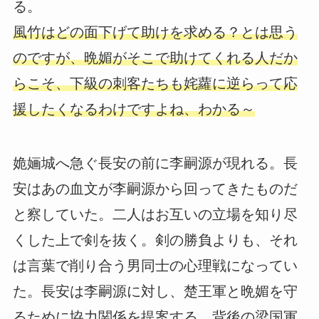
る。
風竹はどの面下げて助けを求める？とは思う
のですが、晩媚がそこで助けてくれる人だか
らこそ、下級の刺客たちも姹蘿に逆らって応
援したくなるわけですよね、わかる～
姽婳城へ急ぐ長安の前に李嗣源が現れる。長
安はあの血文が李嗣源から回ってきたものだ
と察していた。二人はお互いの立場を知り尽
くした上で剣を抜く。剣の勝負よりも、それ
は言葉で削り合う男同士の心理戦になってい
た。長安は李嗣源に対し、楚王軍と晩媚を守
るために協力関係を提案する。背後の梁国軍