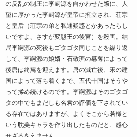
の反乱の制圧に李嗣源を向かわせた際に、人
望に厚かった李嗣源が皇帝に擁立され、荘宗
と皇后（荘宗の弟と私通疑惑とかあったらし
いですよ、さすが変態王の後宮）を殺害。結
局李嗣源の死後もゴタゴタ同じことを繰り返
して、李嗣源の娘婿・石敬瑭の簒奪によって
後唐は終焉を迎えます。唐の滅亡後、宋の建
国によって落ち着くまで、五代十国はそうや
って揉め続けるのです。李嗣源はそのゴタゴ
タの中でもまだしも名君の評価を下されてい
る存在ではありますが、よくそこから若様と
いう耽美キャラを作り出したものだと、感心
せざるをえません。