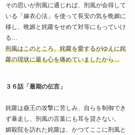
その思いが刑風に通じれば、刑風が会得して
いる「嫁衣心法」を使って長安の気を晩媚に
移し、晩媚と姹蘿をせめて対等にもっていけ
る…
刑風はこのところ、姹蘿を愛するがゆえに姹
蘿の現状に最も心を痛めていましたから…
３６話「最期の伝言」
姹蘿は蠱王の攻撃に苦しみ、自らを制御でき
ず暴走し、刑風の言葉にも耳を貸さない。
媚殺院を訪れた姹蘿は、かつてここに刑風と