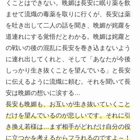
くことはできない。晩媚は長安に眠り薬を飲
ませて流熾の毒薬を取りに行くが、長安は薬
を吐き出して二人の話を聞き、晩媚が姹蘿を
道連れにする覚悟だとわかる。晩媚は姹蘿と
の戦いの後の混乱に長安を巻き込まないよう
に連れ出してくれと、そして「あなたが今後
しっかり生き抜くことを望んでいる」と長安
に伝えるように流熾に頼む。それを聞いて長
安は晩媚の想いに涙する…
長安も晩媚も、お互いが生き抜いていくこと
だけを望んでいるのが悲しいです。それに引
き換え若様は…まず相手がどれだけ自分の役
に立つかを考えるからフラれるのですよ～！