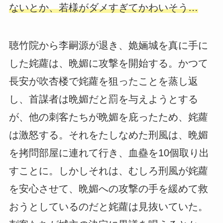
ないとか、若様がダメすぎてかわいそう…
聴竹院から李嗣源が退き、姽婳城を真に手に
した姹蘿は、晩媚に攻撃を開始する。かつて
長安が吹杏楼で姹蘿を狙ったことを蒸し返
し、首謀者は晩媚だと罰を与えようとする
が、他の刺客たちが晩媚を庇ったため、姹蘿
は激怒する。それをたしなめた刑風は、晩媚
を拷問部屋に連れて行き、血蠱を10個取り出
すことに。しかしそれは、むしろ刑風が姹蘿
を安心させて、晩媚への攻撃の手を緩めて救
おうとしているのだと姹蘿は見抜いていた。