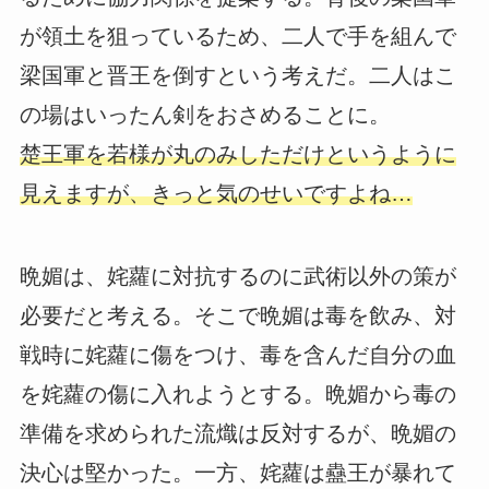
が領土を狙っているため、二人で手を組んで
梁国軍と晋王を倒すという考えだ。二人はこ
の場はいったん剣をおさめることに。
楚王軍を若様が丸のみしただけというように
見えますが、きっと気のせいですよね…
晩媚は、姹蘿に対抗するのに武術以外の策が
必要だと考える。そこで晩媚は毒を飲み、対
戦時に姹蘿に傷をつけ、毒を含んだ自分の血
を姹蘿の傷に入れようとする。晩媚から毒の
準備を求められた流熾は反対するが、晩媚の
決心は堅かった。一方、姹蘿は蠱王が暴れて