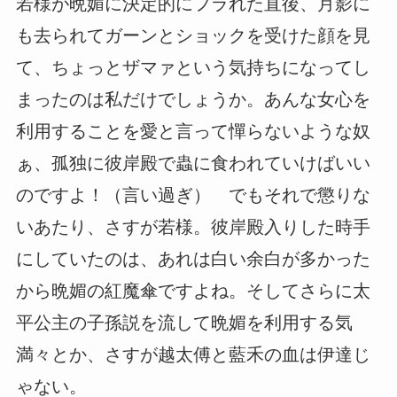
若様が晩媚に決定的にフラれた直後、月影に
も去られてガーンとショックを受けた顔を見
て、ちょっとザマァという気持ちになってし
まったのは私だけでしょうか。あんな女心を
利用することを愛と言って憚らないような奴
ぁ、孤独に彼岸殿で蟲に食われていけばいい
のですよ！（言い過ぎ） でもそれで懲りな
いあたり、さすが若様。彼岸殿入りした時手
にしていたのは、あれは白い余白が多かった
から晩媚の紅魔傘ですよね。そしてさらに太
平公主の子孫説を流して晩媚を利用する気
満々とか、さすが越太傅と藍禾の血は伊達じ
ゃない。