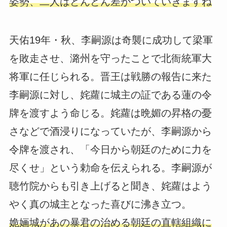
姿勢、二人はどんどん差がついていきますね
天佑19年・秋、李嗣源は奇襲に成功して梁軍
を敗走させ、潞州を守ったことで北衙統軍大
将軍に任じられる。晋王は戦勝の報告に来た
李嗣源に対し、姹蘿に城主の証である蓮の令
牌を渡すよう命じる。姹蘿は晩媚の昇格の憂
さなどで酒浸りになっていたが、李嗣源から
令牌を渡され、「今日から朝廷のために力を
尽くせ」という勅命を伝えられる。李嗣源が
聴竹院からも引き上げると聞き、姹蘿はよう
やく真の城主となった喜びに沸き立つ。
姽婳城があの暴君の治める朝廷の直轄組織に