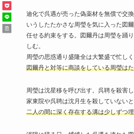
迪化で呉遇が売った偽薬材を無償で交換
いうしたたかさな周瑩を気に入った図爾
任せる約束をする。図爾丹は周瑩を踊り
しむ。
周瑩の思惑通り盛隆全は大繁盛で忙しく
図爾丹と対等に商談をしている周瑩はた
周瑩は沈星移を呼び出す。呉聘を殺害し
家東院や呉聘は沈月生を殺していないと
二人の間に深く存在する溝は少しずつ埋