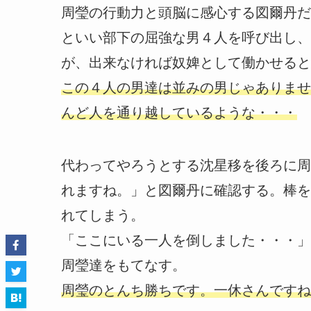
周瑩の行動力と頭脳に感心する図爾丹だ
といい部下の屈強な男４人を呼び出し、
が、出来なければ奴婢として働かせると
この４人の男達は並みの男じゃありませ
んど人を通り越しているような・・・
代わってやろうとする沈星移を後ろに周
れますね。」と図爾丹に確認する。棒を
れてしまう。
「ここにいる一人を倒しました・・・」
周瑩達をもてなす。
周瑩のとんち勝ちです。一休さんですね