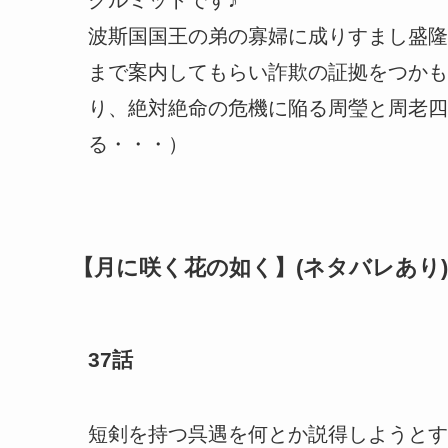
クルミットです♪
波斯国国王の弟の寡婦に成りすまし盛隆
まで案内してもらい詐欺の証拠をつかも
り、絶対絶命の危機に陥る周瑩と周老四
る・・・）
【月に咲く花の如く】(ネタバレあり)
37話
短剣を持つ呉遇を何とか説得しようとす