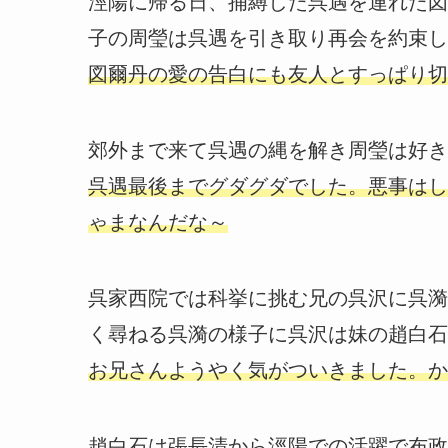
涇陽に帰る日、捕縛した呉遇を連れた図
子の周瑩は呉遇を引き取り再会を約束し
図爾丹の愛の告白にも友人とすっぱり切
郊外まで来て呉遇の縄を解き周瑩は好き
呉遇最後までグダグダでした。悪事はし
ゃまなんだな～
呉家西院では科挙に挑む兄の呉沢に呉漪
く尋ねる呉漪の様子に呉沢は妹の趙白石
お兄さんようやく気がついきました。か
趙白石は張長清から涇陽での活躍で布政