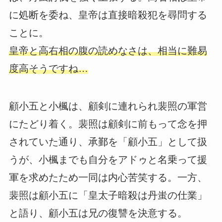
に処断を委ね、皇帝は直接暗殺犯を尋問する
ことに。
皇帝と高右相の腹の読めなさは、相当に難易
度高そうですね…
顧小五と小楓は、顧剣に連れられ裴照の軍営
にたどり着く。裴照は顧剣に前もって念を押
されていた通り、承鄞を「顧小五」として扱
うが、小楓までも自分をアドゥと名乗って援
軍を求めたため一同は内心苦笑する。一方、
裴照は顧小五に「皇太子暗殺は丹蚩の仕業」
と語り、顧小五は兄の復讐を決意する。