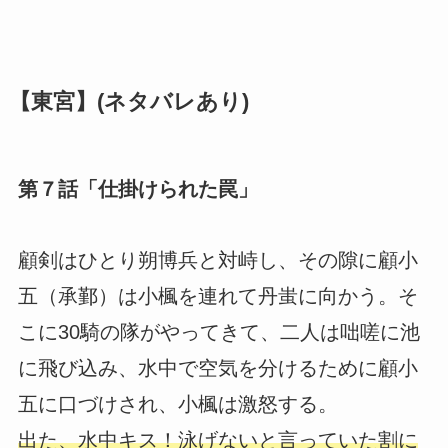
【東宮】(ネタバレあり)
第７話「仕掛けられた罠」
顧剣はひとり朔博兵と対峙し、その隙に顧小
五（承鄞）は小楓を連れて丹蚩に向かう。そ
こに30騎の隊がやってきて、二人は咄嗟に池
に飛び込み、水中で空気を分けるために顧小
五に口づけされ、小楓は激怒する。
出た、水中キス！泳げないと言っていた割に