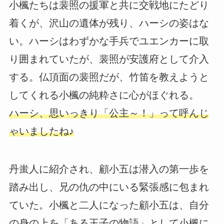
小楓たちは裴照の援軍と共に交戦地にたどり
着くが、沢山の遺体が残り、ハーシの姿はな
い。ハーシはわずかな手兵でユエンカーに取
り囲まれていたが、裴照が安護府として介入
する。仏頂面の裴照だが、竹笛を教えようと
してくれる小楓の純粋さに心がほぐれる。
ハーシ、思いっきり「公主～！」って呼んじ
ゃいましたね♪
丹蚩人に紹介され、顧小五は潜入の第一歩を
踏み出し、兄の仇の中にいる緊張感に包まれ
ていた。小楓と二人になった顧小五は、自分
の身の上を「ある王子の物語」として小楓に