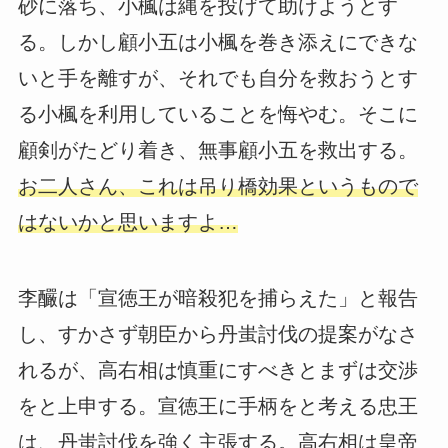
砂に落ち、小楓は縄を投げて助けようとす
る。しかし顧小五は小楓を巻き添えにできな
いと手を離すが、それでも自分を救おうとす
る小楓を利用していることを悔やむ。そこに
顧剣がたどり着き、無事顧小五を救出する。
お二人さん、これは吊り橋効果というもので
はないかと思いますよ…
李釅は「宣徳王が暗殺犯を捕らえた」と報告
し、すかさず朝臣から丹蚩討伐の提案がなさ
れるが、高右相は慎重にすべきとまずは交渉
をと上申する。宣徳王に手柄をと考える忠王
は、丹蚩討伐を強く主張する。高右相は皇帝