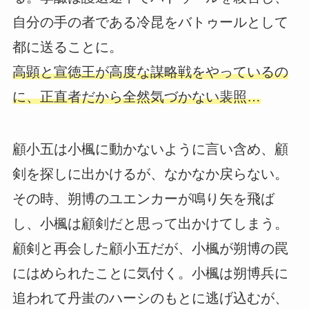
自分の手の者である冷昆をバトゥールとして
都に送ることに。
高顕と宣徳王が高度な謀略戦をやっているの
に、正直者だから全然気づかない裴照…
顧小五は小楓に動かないように言い含め、顧
剣を探しに出かけるが、なかなか戻らない。
その時、朔博のユエンカーが鳴り矢を飛ば
し、小楓は顧剣だと思って出かけてしまう。
顧剣と再会した顧小五だが、小楓が朔博の罠
にはめられたことに気付く。小楓は朔博兵に
追われて丹蚩のハーシのもとに逃げ込むが、