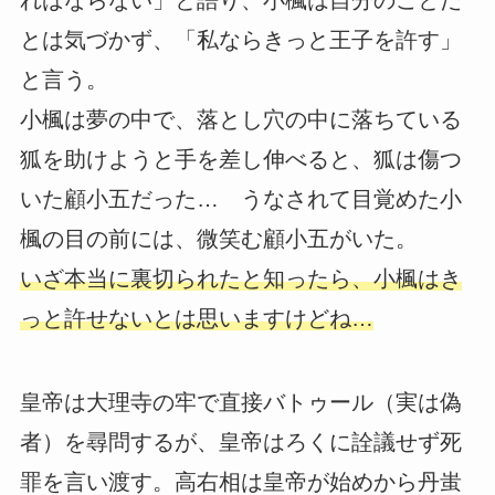
とは気づかず、「私ならきっと王子を許す」
と言う。
小楓は夢の中で、落とし穴の中に落ちている
狐を助けようと手を差し伸べると、狐は傷つ
いた顧小五だった… うなされて目覚めた小
楓の目の前には、微笑む顧小五がいた。
いざ本当に裏切られたと知ったら、小楓はき
っと許せないとは思いますけどね…
皇帝は大理寺の牢で直接バトゥール（実は偽
者）を尋問するが、皇帝はろくに詮議せず死
罪を言い渡す。高右相は皇帝が始めから丹蚩