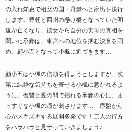
の入れ知恵で祖父の国・丹蚩へと家出を決行
します。豊朝と西州の懸け橋となっていた明
遠が亡くなり、彼女から自分の実母の真相を
聞いた承鄞は、東宮への地位を掴む決意を固
め、顧小五となって小楓に近づきます…
顧小五は小楓の信頼を得ようとしますが、次
第に純粋な気持ちを寄せる小楓に惹かれるよ
うに。復讐と愛の間で揺れる承鄞の心に、ま
っすぐな小楓の瞳が刺さります… 序盤から
心がズキズキする展開多発です！二人の行方
をハラハラと見守っていきましょう♪