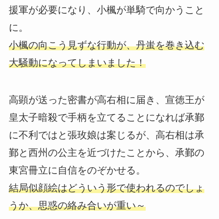
援軍が必要になり、小楓が単騎で向かうこと
に。
小楓の向こう見ずな行動が、丹蚩を巻き込む
大騒動になってしまいました！
高顕が送った密書が高右相に届き、宣徳王が
皇太子暗殺で手柄を立てることになれば承鄞
に不利ではと張玫娘は案じるが、高右相は承
鄞と西州の公主を近づけたことから、承鄞の
東宮冊立に自信をのぞかせる。
結局似顔絵はどういう形で使われるのでしょ
うか、思惑の絡み合いが重い～