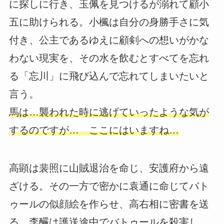
に探しに行き、玉佩を見つけるが溺れて顧小
五に助けられる。小楓は自分の身勝手さに気
付き、公主であるゆえに顧剣への想いがかな
わない現実を、その水を飲むとすべてを忘れ
る「忘川」に飛び込んで忘れてしまいたいと
言う。
馬は…襲われた時に逃げていったような気が
するのですが… ここにはいますね…
高顕は裴照に山賊退治を命じ、安護府から遠
ざける。その一方で密かに袁通に命じてバト
ゥールの似顔絵を作らせ、高右相に密書を送
る。李釅は護送途中でバトゥールを殺害し、