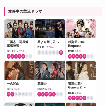
放映中の華流ドラマ
三国志～司馬懿
星より輝く君へ
武則天 -The
軍師連盟～
Empress-
BS 12
13:00～
BS日テレ
12:00～
BS11
10:00～
月
火
水
木
金
土
日
月
火
水
木
金
土
日
月
火
水
木
金
土
日
一念関山
花間令
孤高の花～
General＆I～
BS12
15:00～
BS12
07:00～
BS11
13:00～
月
火
水
木
金
土
日
月
火
水
木
金
土
日
月
火
水
木
金
土
日