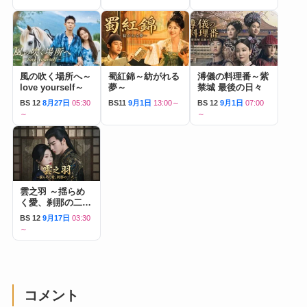
風の吹く場所へ～
蜀紅錦～紡がれる
溥儀の料理番～紫
love yourself～
夢～
禁城 最後の日々
BS 12
8月27日
05:30
BS11
9月1日
13:00～
BS 12
9月1日
07:00
～
～
雲之羽 ～揺らめ
く愛、刹那の二人
～
BS 12
9月17日
03:30
～
コメント