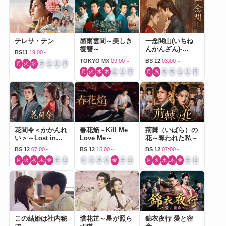
テレサ・テン
墨雨雲間～美しき
一念関山(いちね
復讐～
んかんざん)-
BS11
19:00～
Journey to Love-
TOKYO MX
09:00～
BS 12
03:00～
月
火
水
木
金
土
日
月
火
水
木
金
土
日
月
火
水
木
金
土
日
花間令＜かかんれ
春花焔～Kill Me
荊棘（いばら）の
い＞～Lost in
Love Me～
花～奪われた私～
Love～
BS 12
07:00～
BS 12
15:00～
BS 12
07:00～
月
火
水
木
金
土
日
月
火
水
木
金
土
日
月
火
水
木
金
土
日
この結婚は社内秘
惜花芷～星が照ら
錦衣夜行 愛と密