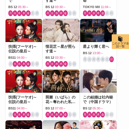
で
す道～
命
BS 12
05:30～
BS 12
03:30～
TOKYO MX
11:04～
月
火
水
木
金
土
日
月
火
水
木
金
土
日
月
火
水
木
金
土
日
このドラマ全
扶揺(フーヤオ)～
惜花芷～星が照ら
星より輝く君へ
話一覧
伝説の皇后～
す道～
BS 12
13:00～
BS11
04:00～
BS 12
03:30～
月
火
水
木
金
土
日
月
火
水
木
金
土
日
月
火
水
木
金
土
日
扶揺(フーヤオ)～
荊棘（いばら）の
この結婚は社内秘
伝説の皇后～
花～奪われた私～
で（中国ドラマ）
（中国ドラマ）
BS11
04:00～
BS 12
07:00～
BS 12
05:30～
月
火
水
木
金
土
日
月
火
水
木
金
土
日
月
火
水
木
金
土
日