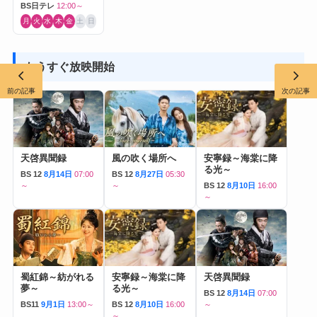
BS日テレ
12:00～
月
火
水
木
金
土
日
もうすぐ放映開始
前の記事
次の記事
天啓異聞録
風の吹く場所へ
安寧録～海棠に降
る光～
BS 12
8月14日
07:00
BS 12
8月27日
05:30
～
～
BS 12
8月10日
16:00
～
蜀紅錦～紡がれる
安寧録～海棠に降
天啓異聞録
夢～
る光～
BS 12
8月14日
07:00
BS11
9月1日
13:00～
BS 12
8月10日
16:00
～
～