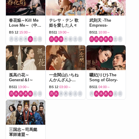
春花焔～Kill Me
テレサ・テン 歌
武則天 -The
Love Me～（中国
姫を愛した人々
Empress-
ドラマ）
BS 12
15:00～
BS11
19:00～
BS11
10:00～
月
火
水
木
金
土
日
月
火
水
木
金
土
日
月
火
水
木
金
土
日
孤高の花～
一念関山(いちね
驪妃(りひ)-The
General＆I～
んかんざん)-
Song of Glory-
Journey to Love-
BS11
13:00～
BS 12
03:00～
BS11
04:00～
月
火
水
木
金
土
日
月
火
水
木
金
土
日
月
火
水
木
金
土
日
三国志～司馬懿
軍師連盟～