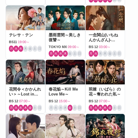
テレサ・テン
墨雨雲間～美しき
一念関山(いちね
復讐～
んかんざん)-
BS11
19:00～
Journey to Love-
TOKYO MX
09:00～
BS 12
03:00～
月
火
水
木
金
土
日
月
火
水
木
金
土
日
月
火
水
木
金
土
日
花間令＜かかんれ
春花焔～Kill Me
荊棘（いばら）の
い＞～Lost in
Love Me～
花～奪われた私～
Love～
BS 12
07:00～
BS 12
15:00～
BS 12
07:00～
月
火
水
木
金
土
日
月
火
水
木
金
土
日
月
火
水
木
金
土
日