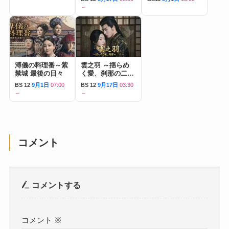
～
溥儀の料理番～紫
雲之羽 ～揺らめ
禁城 最後の日々
く愛、刹那の二人
～
BS 12
9月1日
07:00
BS 12
9月17日
03:30
～
～
コメント
コメントする
コメント
※