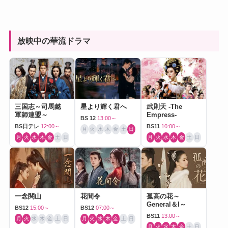
放映中の華流ドラマ
三国志～司馬懿
星より輝く君へ
武則天 -The
軍師連盟～
Empress-
BS 12
13:00～
BS日テレ
12:00～
BS11
10:00～
月
火
水
木
金
土
日
月
火
水
木
金
土
日
月
火
水
木
金
土
日
一念関山
花間令
孤高の花～
General＆I～
BS12
15:00～
BS12
07:00～
BS11
13:00～
月
火
水
木
金
土
日
月
火
水
木
金
土
日
月
火
水
木
金
土
日