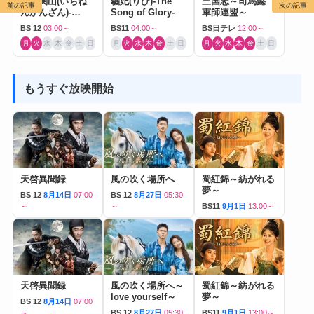
一念関山(いちね
驪妃(りひ)-The
三国志～司馬懿
前の記事
次の記事
んかんざん)-
Song of Glory-
軍師連盟～
Journey to Love-
BS 12
03:00～
BS11
04:00～
BS日テレ
12:00～
月
火
水
木
金
土
日
月
火
水
木
金
土
日
月
火
水
木
金
土
日
もうすぐ放映開始
天啓異聞録
風の吹く場所へ
蜀紅錦～紡がれる
夢～
BS 12
8月14日
07:00
BS 12
8月27日
05:30
～
～
BS11
9月1日
13:00～
天啓異聞録
風の吹く場所へ～
蜀紅錦～紡がれる
love yourself～
夢～
BS 12
8月14日
07:00
～
BS 12
8月27日
05:30
BS11
9月1日
13:00～