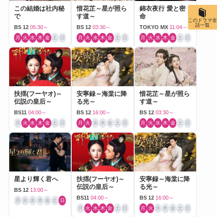
この結婚は社内秘
惜花芷～星が照ら
錦衣夜行 愛と密
で
す道～
命
このドラマ全
話一覧
BS 12
05:30～
BS 12
03:30～
TOKYO MX
11:04～
月
火
水
木
金
土
日
月
火
水
木
金
土
日
月
火
水
木
金
土
日
扶揺(フーヤオ)～
安寧録～海棠に降
惜花芷～星が照ら
伝説の皇后～
る光～
す道～
BS11
04:00～
BS 12
16:00～
BS 12
03:30～
月
火
水
木
金
土
日
月
火
水
木
金
土
日
月
火
水
木
金
土
日
星より輝く君へ
扶揺(フーヤオ)～
安寧録～海棠に降
伝説の皇后～
る光～
BS 12
13:00～
BS11
04:00～
BS 12
16:00～
月
火
水
木
金
土
日
月
火
水
木
金
土
日
月
火
水
木
金
土
日