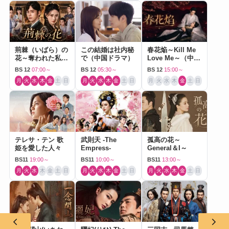
荊棘（いばら）の
この結婚は社内秘
春花焔～Kill Me
花～奪われた私～
で（中国ドラマ）
Love Me～（中国
（中国ドラマ）
ドラマ）
BS 12
07:00～
BS 12
05:30～
BS 12
15:00～
月
火
水
木
金
土
日
月
火
水
木
金
土
日
月
火
水
木
金
土
日
テレサ・テン 歌
武則天 -The
孤高の花～
姫を愛した人々
Empress-
General＆I～
BS11
19:00～
BS11
10:00～
BS11
13:00～
月
火
水
木
金
土
日
月
火
水
木
金
土
日
月
火
水
木
金
土
日