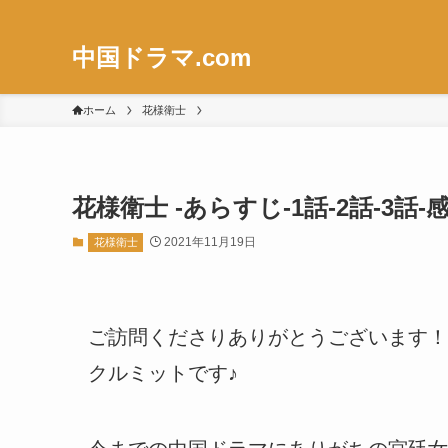
中国ドラマ.com
ホーム
花様衛士
花様衛士 -あらすじ-1話-2話-3
2021年11月19日
花様衛士
ご訪問くださりありがとうございます！
クルミットです♪