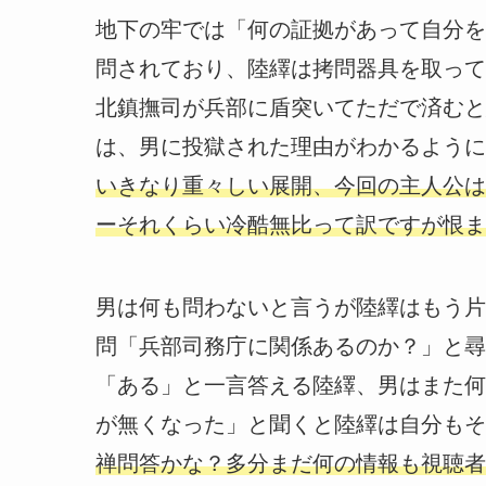
地下の牢では「何の証拠があって自分を
問されており、陸繹は拷問器具を取って
北鎮撫司が兵部に盾突いてただで済むと
は、男に投獄された理由がわかるように
いきなり重々しい展開、今回の主人公は
ーそれくらい冷酷無比って訳ですが恨ま
男は何も問わないと言うが陸繹はもう片
問「兵部司務庁に関係あるのか？」と尋
「ある」と一言答える陸繹、男はまた何
が無くなった」と聞くと陸繹は自分もそ
禅問答かな？多分まだ何の情報も視聴者