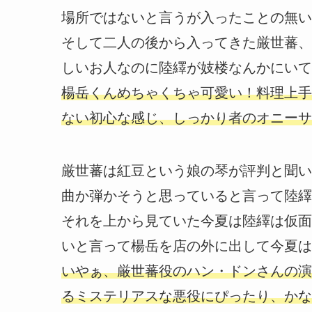
場所ではないと言うが入ったことの無い
そして二人の後から入ってきた厳世蕃、
しいお人なのに陸繹が妓楼なんかにいて
楊岳くんめちゃくちゃ可愛い！料理上手
ない初心な感じ、しっかり者のオニーサ
厳世蕃は紅豆という娘の琴が評判と聞い
曲か弾かそうと思っていると言って陸繹
それを上から見ていた今夏は陸繹は仮面
いと言って楊岳を店の外に出して今夏は
いやぁ、厳世蕃役のハン・ドンさんの演
るミステリアスな悪役にぴったり、かな