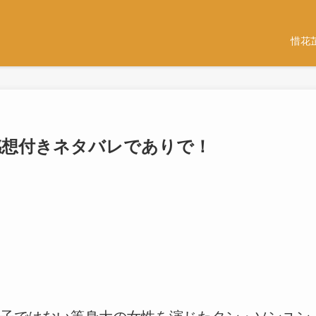
惜花
話-感想付きネタバレでありで！