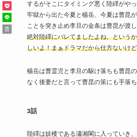
するがそこにタイミング悪く陸繹がやっ
牢獄から出た今夏と楊岳、今夏は曹昆が
ことを突き止め李旦の金条は曹昆が渡し
絶対陸繹にバレてましたよね、というか
しいよ！まぁドラマだから仕方ないけど
楊岳は曹霊児と李旦の駆け落ちも曹昆の
なく後妻だと言って曹昆の策にも手落ち
3話
陸繹は妓楼である瀟湘閣に入っていき、