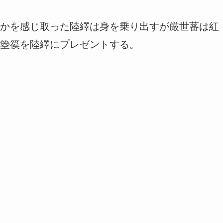
かを感じ取った陸繹は身を乗り出すが厳世蕃は紅
箜篌を陸繹にプレゼントする。