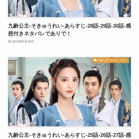
九齢公主-そきゅうれい-あらすじ-28話-29話-30話-感
想付きネタバレでありで！
2023年6月26日
九齢公主-そきゅうれい
九齢公主-そきゅうれい-あらすじ-25話-26話-27話-感