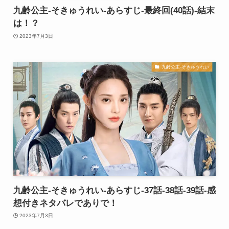
九齢公主-そきゅうれい-あらすじ-最終回(40話)-結末
は！？
2023年7月3日
九齢公主-そきゅうれい
九齢公主-そきゅうれい-あらすじ-37話-38話-39話-感
想付きネタバレでありで！
2023年7月3日