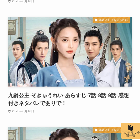
2023年6月16日
九齢公主-そきゅうれい
九齢公主-そきゅうれい-あらすじ-7話-8話-9話-感想
付きネタバレでありで！
2023年6月16日
九齢公主-そきゅうれい
このドラマ全
話一覧