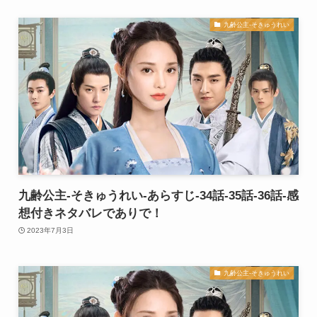
九齢公主-そきゅうれい
九齢公主-そきゅうれい-あらすじ-34話-35話-36話-感
想付きネタバレでありで！
2023年7月3日
九齢公主-そきゅうれい