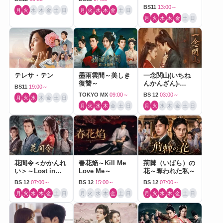
BS11
13:00～
月
火
水
木
金
土
日
月
火
水
木
金
土
日
月
火
水
木
金
土
日
テレサ・テン
墨雨雲間～美しき
一念関山(いちね
復讐～
んかんざん)-
BS11
19:00～
Journey to Love-
TOKYO MX
09:00～
BS 12
03:00～
月
火
水
木
金
土
日
月
火
水
木
金
土
日
月
火
水
木
金
土
日
花間令＜かかんれ
春花焔～Kill Me
荊棘（いばら）の
い＞～Lost in
Love Me～
花～奪われた私～
Love～
BS 12
07:00～
BS 12
15:00～
BS 12
07:00～
月
火
水
木
金
土
日
月
火
水
木
金
土
日
月
火
水
木
金
土
日