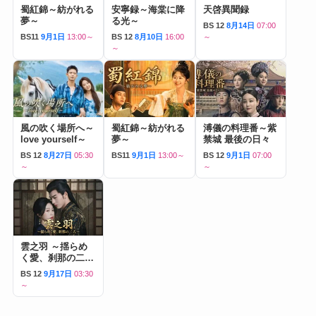
蜀紅錦～紡がれる
安寧録～海棠に降
天啓異聞録
夢～
る光～
BS 12
8月14日
07:00
BS11
9月1日
13:00～
BS 12
8月10日
16:00
～
～
風の吹く場所へ～
蜀紅錦～紡がれる
溥儀の料理番～紫
love yourself～
夢～
禁城 最後の日々
BS 12
8月27日
05:30
BS11
9月1日
13:00～
BS 12
9月1日
07:00
～
～
雲之羽 ～揺らめ
く愛、刹那の二人
～
BS 12
9月17日
03:30
～