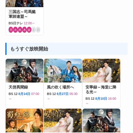
三国志～司馬懿
軍師連盟～
BS日テレ
12:00～
月
火
水
木
金
土
日
もうすぐ放映開始
天啓異聞録
風の吹く場所へ
安寧録～海棠に降
る光～
BS 12
8月14日
07:00
BS 12
8月27日
05:30
～
～
BS 12
8月10日
16:00
～