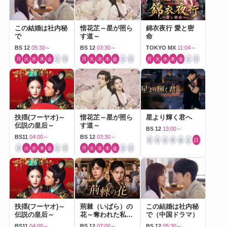
この結婚は社内秘
惜花芷～星が照ら
錦衣夜行 愛と密
で
す道～
命
BS 12
05:30～
BS 12
03:30～
TOKYO MX
11:04～
月
火
水
木
金
土
日
月
火
水
木
金
土
日
月
火
水
木
金
土
日
扶揺(フーヤオ)～
惜花芷～星が照ら
星より輝く君へ
伝説の皇后～
す道～
BS 12
13:00～
BS11
04:00～
BS 12
03:30～
月
火
水
木
金
土
日
月
火
水
木
金
土
日
月
火
水
木
金
土
日
扶揺(フーヤオ)～
荊棘（いばら）の
この結婚は社内秘
伝説の皇后～
花～奪われた私～
で（中国ドラマ）
（中国ドラマ）
BS11
04:00～
BS 12
07:00～
BS 12
05:30～