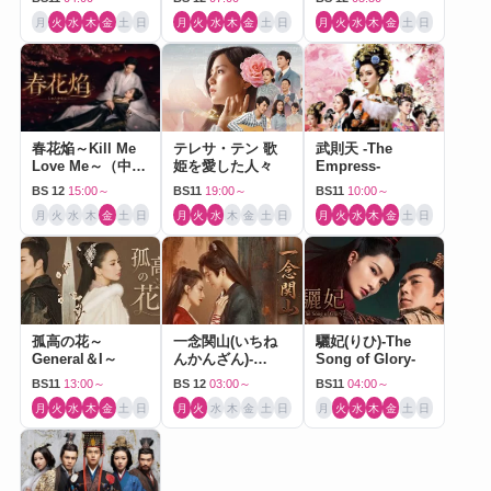
月
火
水
木
金
土
日
月
火
水
木
金
土
日
月
火
水
木
金
土
日
春花焔～Kill Me
テレサ・テン 歌
武則天 -The
Love Me～（中国
姫を愛した人々
Empress-
ドラマ）
BS 12
15:00～
BS11
19:00～
BS11
10:00～
月
火
水
木
金
土
日
月
火
水
木
金
土
日
月
火
水
木
金
土
日
孤高の花～
一念関山(いちね
驪妃(りひ)-The
General＆I～
んかんざん)-
Song of Glory-
Journey to Love-
BS11
13:00～
BS 12
03:00～
BS11
04:00～
月
火
水
木
金
土
日
月
火
水
木
金
土
日
月
火
水
木
金
土
日