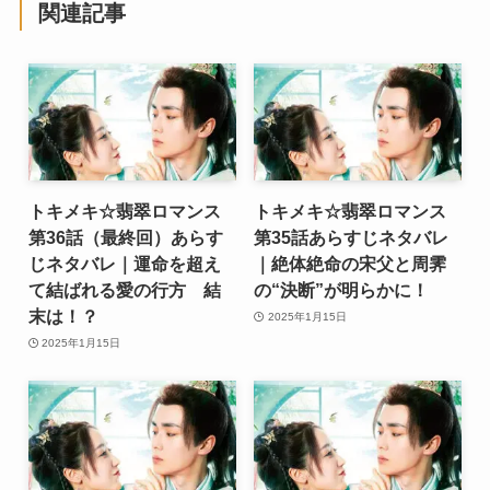
関連記事
トキメキ☆翡翠ロマンス
トキメキ☆翡翠ロマンス
第36話（最終回）あらす
第35話あらすじネタバレ
じネタバレ｜運命を超え
｜絶体絶命の宋父と周霁
て結ばれる愛の行方 結
の“決断”が明らかに！
末は！？
2025年1月15日
2025年1月15日