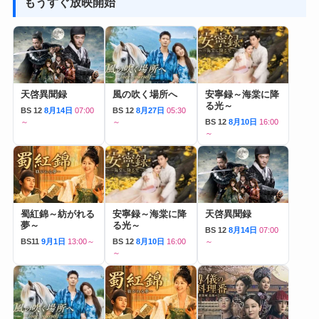
もうすぐ放映開始
天啓異聞録
風の吹く場所へ
安寧録～海棠に降
る光～
BS 12
8月14日
07:00
BS 12
8月27日
05:30
～
～
BS 12
8月10日
16:00
～
蜀紅錦～紡がれる
安寧録～海棠に降
天啓異聞録
夢～
る光～
BS 12
8月14日
07:00
BS11
9月1日
13:00～
BS 12
8月10日
16:00
～
～