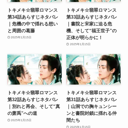
トキメキ☆翡翠ロマンス
トキメキ☆翡翠ロマンス
第34話あらすじネタバレ
第33話あらすじネタバレ
｜危機の中で揺れる想い
｜書院と宋家に迫る危
と周囲の葛藤
機、そして“福王世子”の
正体が明らかに！
2025年1月15日
2025年1月15日
トキメキ☆翡翠ロマンス
トキメキ☆翡翠ロマンス
第32話あらすじネタバレ
第31話あらすじネタバレ
｜別れと再会、そして“真
｜山洞での胸キュンシー
の萧禹”への道
ンと書院封鎖に揺れる仲
間たち
2025年1月15日
2025年1月15日