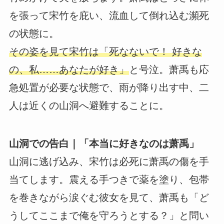
を張って宋竹を庇い、流血して倒れ込む瀕死
の状態に。
その姿を見て宋竹は「死なないで！ 好きな
の、私……あなたが好き」
と号泣。萧禹も応
急処置が必要な状態で、雨が降り出す中、二
人は近くの山洞へ避難することに。
山洞での告白｜「本当に好きなのは萧禹」
山洞に逃げ込み、宋竹は必死に萧禹の傷を手
当てします。震える手つきで薬を塗り、包帯
を巻きながら涙ぐむ彼女を見て、萧禹も「ど
うしてここまで俺を守ろうとする？」と問い