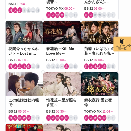
復讐～
んかんざん)-
BS11
19:00～
Journey to Love-
TOKYO MX
09:00～
BS 12
03:00～
月
火
水
木
金
土
日
月
火
水
木
金
土
日
月
火
水
木
金
土
日
このドラマ全
花間令＜かかんれ
春花焔～Kill Me
荊棘（いばら）の
話一覧
い＞～Lost in
Love Me～
花～奪われた私～
Love～
BS 12
07:00～
BS 12
15:00～
BS 12
07:00～
月
火
水
木
金
土
日
月
火
水
木
金
土
日
月
火
水
木
金
土
日
この結婚は社内秘
惜花芷～星が照ら
錦衣夜行 愛と密
で
す道～
命
BS 12
05:30～
BS 12
03:30～
TOKYO MX
11:04～
月
火
水
木
金
土
日
月
火
水
木
金
土
日
月
火
水
木
金
土
日