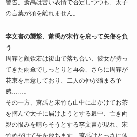
警告。萧禹は苦い表情で否定しつつも、太子
の言葉が頭を離れません。
李文書の襲撃、萧禹が宋竹を庇って矢傷を負
う
周霁と颜钦若は後山で落ち合い、彼女が持っ
てきた雨傘でしっとりと再会。さらに周霁が
花束を用意しており、二人の仲が縮まる予
感……。
その一方、萧禹と宋竹も山中に出かけてお茶
を摘んで太子に届けようとする最中、亡き両
親の恨みを晴らそうとする李文書が現れ、宋
竹めがけて矢を放ちます。萧禹はとっさに体