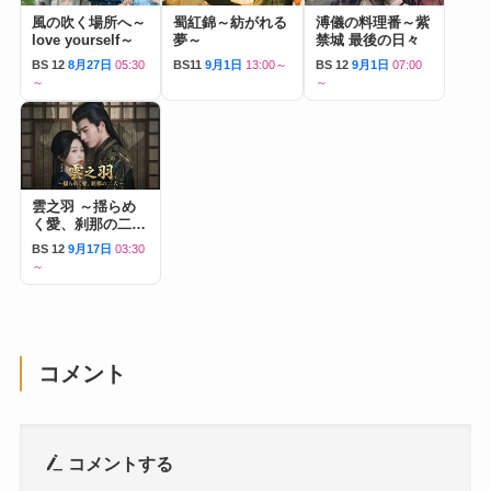
風の吹く場所へ～
蜀紅錦～紡がれる
溥儀の料理番～紫
love yourself～
夢～
禁城 最後の日々
BS 12
8月27日
05:30
BS11
9月1日
13:00～
BS 12
9月1日
07:00
～
～
雲之羽 ～揺らめ
く愛、刹那の二人
～
BS 12
9月17日
03:30
～
コメント
コメントする