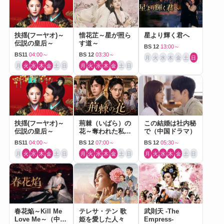
扶揺(フーヤオ)～
惜花芷～星が照ら
星より輝く君へ
伝説の皇后～
す道～
BS 12
13:00～
BS11
04:00～
BS 12
03:30～
月
火
水
木
金
土
日
月
火
水
木
金
土
日
月
火
水
木
金
土
日
扶揺(フーヤオ)～
荊棘（いばら）の
この結婚は社内秘
伝説の皇后～
花～奪われた私～
で（中国ドラマ）
（中国ドラマ）
BS11
04:00～
BS 12
07:00～
BS 12
05:30～
月
火
水
木
金
土
日
月
火
水
木
金
土
日
月
火
水
木
金
土
日
春花焔～Kill Me
テレサ・テン 歌
武則天 -The
Love Me～（中国
姫を愛した人々
Empress-