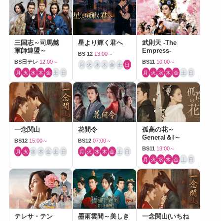
三国志～司馬懿
星より輝く君へ
武則天 -The
軍師連盟～
Empress-
BS 12
13:00～
BS日テレ
12:00～
BS11
10:00～
月
火
水
木
金
土
日
月
火
水
木
金
土
日
月
火
水
木
金
土
日
一念関山
花間令
孤高の花～
General＆I～
BS12
15:00～
BS12
07:00～
BS11
13:00～
月
火
水
木
金
土
日
月
火
水
木
金
土
日
月
火
水
木
金
土
日
テレサ・テン
墨雨雲間～美しき
一念関山(いちね