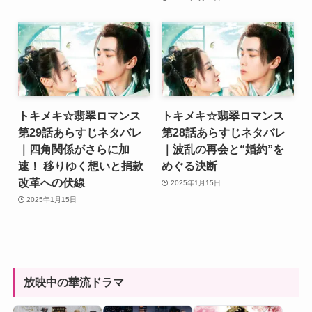
トキメキ☆翡翠ロマンス
トキメキ☆翡翠ロマンス
第29話あらすじネタバレ
第28話あらすじネタバレ
｜四角関係がさらに加
｜波乱の再会と“婚約”を
速！ 移りゆく想いと捐款
めぐる決断
改革への伏線
2025年1月15日
2025年1月15日
放映中の華流ドラマ