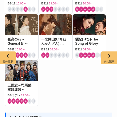
ドラマ）
BS 12
15:00～
BS11
19:00～
BS11
10:00～
月
火
水
木
金
土
日
月
火
水
木
金
土
日
月
火
水
木
金
土
日
孤高の花～
一念関山(いちね
驪妃(りひ)-The
General＆I～
んかんざん)-
Song of Glory-
Journey to Love-
BS11
13:00～
BS 12
03:00～
BS11
04:00～
月
火
水
木
金
土
日
月
火
水
木
金
土
日
月
火
水
木
金
土
日
前の記事
次の記事
三国志～司馬懿
軍師連盟～
BS日テレ
12:00～
月
火
水
木
金
土
日