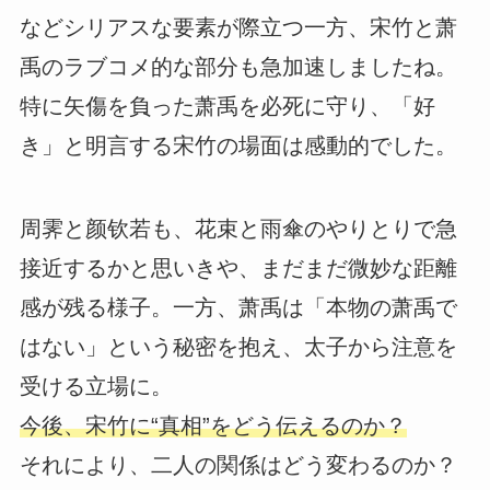
などシリアスな要素が際立つ一方、宋竹と萧
禹のラブコメ的な部分も急加速しましたね。
特に矢傷を負った萧禹を必死に守り、「好
き」と明言する宋竹の場面は感動的でした。
周霁と颜钦若も、花束と雨傘のやりとりで急
接近するかと思いきや、まだまだ微妙な距離
感が残る様子。一方、萧禹は「本物の萧禹で
はない」という秘密を抱え、太子から注意を
受ける立場に。
今後、宋竹に“真相”をどう伝えるのか？
それにより、二人の関係はどう変わるのか？