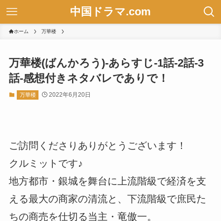
中国ドラマ.com
ホーム
万華楼
万華楼(ばんかろう)-あらすじ-1話-2話-3
話-感想付きネタバレでありで！
2022年6月20日
万華楼
ご訪問くださりありがとうございます！
クルミットです♪
地方都市・銀城を舞台に上流階級で経済を支
える最大の商家の清流と、下流階級で庶民た
ちの商売を仕切る当主・竜傲一。