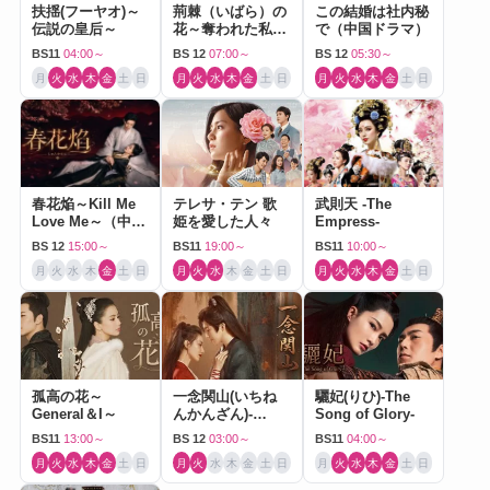
扶揺(フーヤオ)～
荊棘（いばら）の
この結婚は社内秘
伝説の皇后～
花～奪われた私～
で（中国ドラマ）
（中国ドラマ）
BS11
04:00～
BS 12
07:00～
BS 12
05:30～
月
火
水
木
金
土
日
月
火
水
木
金
土
日
月
火
水
木
金
土
日
春花焔～Kill Me
テレサ・テン 歌
武則天 -The
Love Me～（中国
姫を愛した人々
Empress-
ドラマ）
BS 12
15:00～
BS11
19:00～
BS11
10:00～
月
火
水
木
金
土
日
月
火
水
木
金
土
日
月
火
水
木
金
土
日
孤高の花～
一念関山(いちね
驪妃(りひ)-The
General＆I～
んかんざん)-
Song of Glory-
Journey to Love-
BS11
13:00～
BS 12
03:00～
BS11
04:00～
月
火
水
木
金
土
日
月
火
水
木
金
土
日
月
火
水
木
金
土
日