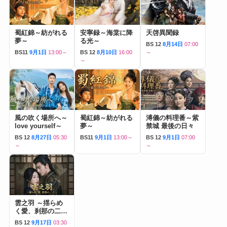
蜀紅錦～紡がれる
安寧録～海棠に降
天啓異聞録
夢～
る光～
BS 12
8月14日
07:00
BS11
9月1日
13:00～
BS 12
8月10日
16:00
～
～
風の吹く場所へ～
蜀紅錦～紡がれる
溥儀の料理番～紫
love yourself～
夢～
禁城 最後の日々
BS 12
8月27日
05:30
BS11
9月1日
13:00～
BS 12
9月1日
07:00
～
～
雲之羽 ～揺らめ
く愛、刹那の二人
～
BS 12
9月17日
03:30