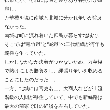
都市だが、それには表と裏があり各勢力が跋
扈し、
万華楼を境に南城と北城に分かれ争いが絶え
なかった。
南城は町に流れ着いた庶民が暮らす地域で、
そこでは”竜竹幇”と”蛇幇”の二代組織が何年も
覇権を争っていた。
しかしなかなか決着がつかないため、万華楼
で賭けによる勝負をし、縄張り争いを収める
ことにしたのだった…。
一方、北城には官吏名士、大商人などが上流
階級の人間が移住していて、中でも新絲路は
最大の商家で町の経済を左右していた。