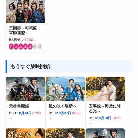
三国志～司馬懿
軍師連盟～
BS日テレ
12:00～
月
火
水
木
金
土
日
もうすぐ放映開始
天啓異聞録
風の吹く場所へ
安寧録～海棠に降
る光～
BS 12
8月14日
07:00
BS 12
8月27日
05:30
～
～
BS 12
8月10日
16:00
～