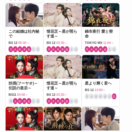
この結婚は社内秘
惜花芷～星が照ら
錦衣夜行 愛と密
で
す道～
命
BS 12
05:30～
BS 12
03:30～
TOKYO MX
11:04～
月
火
水
木
金
土
日
月
火
水
木
金
土
日
月
火
水
木
金
土
日
扶揺(フーヤオ)～
惜花芷～星が照ら
星より輝く君へ
伝説の皇后～
す道～
BS 12
13:00～
BS11
04:00～
BS 12
03:30～
月
火
水
木
金
土
日
月
火
水
木
金
土
日
月
火
水
木
金
土
日