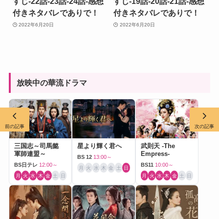
すじ-22話-23話-24話-感想
すじ-19話-20話-21話-感想
付きネタバレでありで！
付きネタバレでありで！
2022年6月20日
2022年6月20日
放映中の華流ドラマ
前の記事
次の記事
三国志～司馬懿
星より輝く君へ
武則天 -The
軍師連盟～
Empress-
BS 12
13:00～
BS日テレ
12:00～
BS11
10:00～
月
火
水
木
金
土
日
月
火
水
木
金
土
日
月
火
水
木
金
土
日