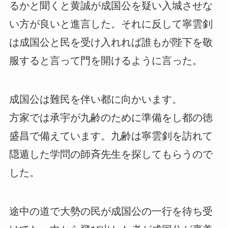
るかと聞くと黄誠が成国公を疑い入城させな
い方が良いと進言した。それに反して寧雲釗
は成国公と民を受け入れれば誰もが陛下を敬
服すると言って門を開けるように言った。
成国公は難民を伴い都に向かいます。
方家では承宇が九齢のために準備をし都の徳
盛昌で備えています。九齢は寧雲釗を訪れて
隠遁した学問の師斉先生を探してもらうので
した。
途中の道で大勢の民が成国公の一行を待ち受