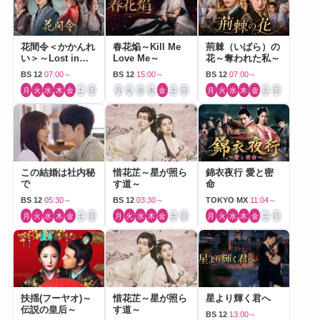
花間令＜かかんれ
春花焔～Kill Me
荊棘（いばら）の
い＞～Lost in
Love Me～
花～奪われた私～
Love～
BS 12
07:00～
BS 12
15:00～
BS 12
07:00～
月
火
水
木
金
土
日
月
火
水
木
金
土
日
月
火
水
木
金
土
日
この結婚は社内秘
惜花芷～星が照ら
錦衣夜行 愛と密
で
す道～
命
BS 12
05:30～
BS 12
03:30～
TOKYO MX
11:04～
月
火
水
木
金
土
日
月
火
水
木
金
土
日
月
火
水
木
金
土
日
扶揺(フーヤオ)～
惜花芷～星が照ら
星より輝く君へ
伝説の皇后～
す道～
BS 12
13:00～