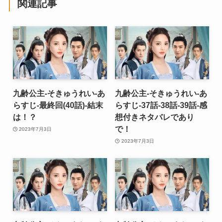
関連記事
九齢公主-そきゅうれい-あ
九齢公主-そきゅうれい-あ
らすじ-最終回(40話)-結末
らすじ-37話-38話-39話-感
は！？
想付きネタバレであり
で！
2023年7月3日
2023年7月3日