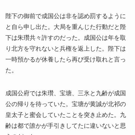
陛下の御前で成国公は非を認め罰するように
と自ら申し出た。大局を重んじた行動だと陛
下は朱瓚共々許すのだった。成国公は年を取
り北方を守れないと兵権を返上した。陛下は
一時預かるが休養したら再び受け取れと言っ
た。
成国公府では朱瓚、宝塘、三氷と九齢が成国
公の帰りを待っていた。宝塘が黄誠が北祁の
皇太子と蜜会していたことを突き止めた。九
齢は都で誰かが手引きしてたに違いないと思