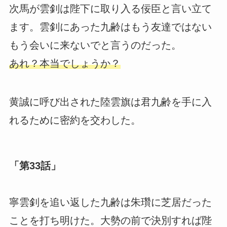
次馬が雲釗は陛下に取り入る佞臣と言い立て
ます。雲釗にあった九齢はもう友達ではない
もう会いに来ないでと言うのだった。
あれ？本当でしょうか？
黄誠に呼び出された陸雲旗は君九齢を手に入
れるために密約を交わした。
「第33話」
寧雲釗を追い返した九齢は朱瓚に芝居だった
ことを打ち明けた。大勢の前で決別すれば陛