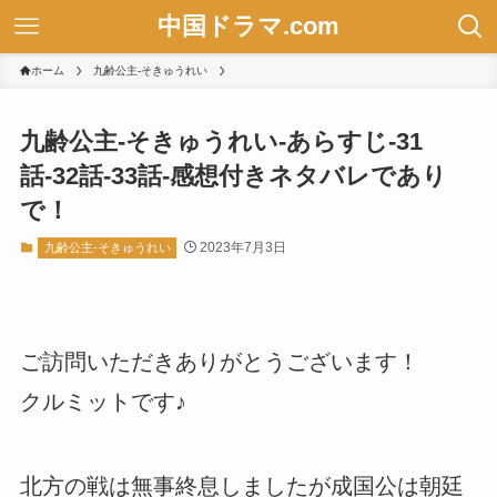
中国ドラマ.com
ホーム
九齢公主-そきゅうれい
九齢公主-そきゅうれい-あらすじ-31
話-32話-33話-感想付きネタバレであり
で！
2023年7月3日
九齢公主-そきゅうれい
ご訪問いただきありがとうございます！
クルミットです♪
北方の戦は無事終息しましたが成国公は朝廷