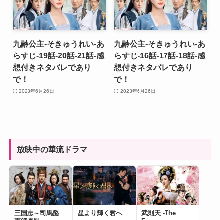
九齢公主-そきゅうれい-あ
九齢公主-そきゅうれい-あ
らすじ-19話-20話-21話-感
らすじ-16話-17話-18話-感
想付きネタバレであり
想付きネタバレであり
で！
で！
2023年6月26日
2023年6月26日
放映中の華流ドラマ
三国志～司馬懿
星より輝く君へ
武則天 -The