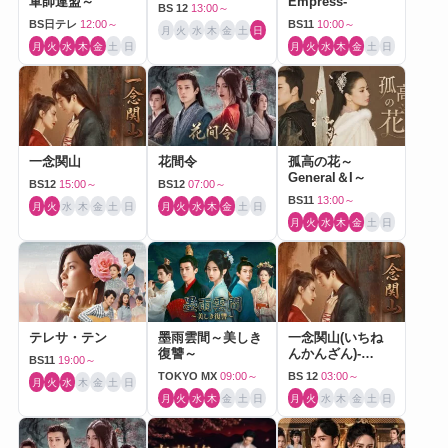
軍師連盟～
Empress-
BS 12
13:00～
BS日テレ
12:00～
BS11
10:00～
月
火
水
木
金
土
日
月
火
水
木
金
土
日
月
火
水
木
金
土
日
一念関山
花間令
孤高の花～
General＆I～
BS12
15:00～
BS12
07:00～
BS11
13:00～
月
火
水
木
金
土
日
月
火
水
木
金
土
日
月
火
水
木
金
土
日
テレサ・テン
墨雨雲間～美しき
一念関山(いちね
復讐～
んかんざん)-
BS11
19:00～
Journey to Love-
TOKYO MX
09:00～
BS 12
03:00～
月
火
水
木
金
土
日
月
火
水
木
金
土
日
月
火
水
木
金
土
日