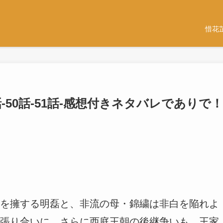
惜花
話-50話-51話-感想付きネタバレでありで！
を擁する明磊と、非流の母・錦繍は非白を陥れよ
張り合いに。さらに西庭王朝の後継争いも、王家