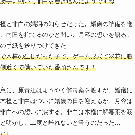
勝手に動いて非白を巻き込んだようですね
槿と非白の婚姻の知らせだった。婚儀の準備を進
、南国を捨てるのかと問い、月容の想いを語る。
の手紙を送りつけてきた。
で木槿の生徒だった子で、ゲーム形式で翠花に勝
側近くで働いていた番頭さんです！
意に、原青江はようやく解毒薬を渡すが、婚儀に
木槿と非白はついに婚儀の日を迎えるが、月容は
非白への想いに涙する。非白は木槿に解毒薬を渡
と明かし、二度と離れないと誓うのだった…
ね♪