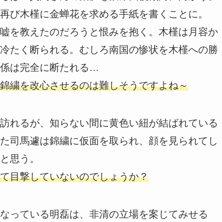
再び木槿に金蝉花を求める手紙を書くことに。
嘘を教えたのだろうと恨みを抱く。木槿は月容か
冷たく断られる。むしろ南国の惨状を木槿への勝
係は完全に断たれる…
錦繍を改心させるのは難しそうですよね～
訪れるが、知らない間に黄色い紐が結ばれている
た司馬遽は錦繍に仮面を取られ、顔を見られてし
と思う。
て目撃していないのでしょうか？
なっている明磊は、非清の立場を案じてみせる