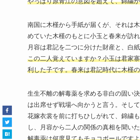
やっぱり原青江の意図を超えて、錦繍が
南国に木槿から手紙が届くが、それは木
めていた木槿のもとに小玉と春来が訪れ
月容は君記を二つに分けた財産と、白紙
この二人覚えていますか？小玉は君家寨
利した子です。春来は君記時代に木槿の
生生不離の解毒薬を求める非白の固い決
は出席せず戦場へ向かうと言う。そして
花嫁衣裳を前に打ちひしがれて、錦繍も
し、月容から二人の関係の真相を聞いた
解毒薬は何度見てもチョコボールですよ