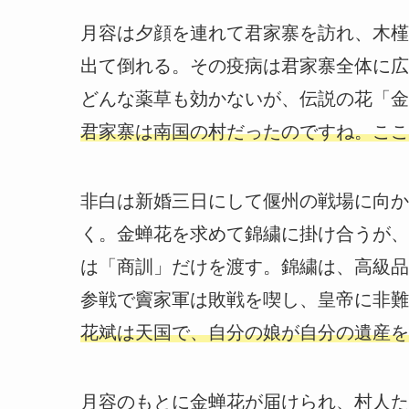
月容は夕顔を連れて君家寨を訪れ、木槿
出て倒れる。その疫病は君家寨全体に広
どんな薬草も効かないが、伝説の花「金
君家寨は南国の村だったのですね。ここ
非白は新婚三日にして偃州の戦場に向か
く。金蝉花を求めて錦繍に掛け合うが、
は「商訓」だけを渡す。錦繍は、高級品
参戦で竇家軍は敗戦を喫し、皇帝に非難
花斌は天国で、自分の娘が自分の遺産を
月容のもとに金蝉花が届けられ、村人た