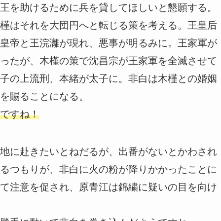
王を助けるために兵を貸してほしいと懇願する。
槿はそれを大団円へと転じる策を考える。王皇后
皇帝と王浣灕が現れ、悪事が明るみに。王家軍が
ったが、木槿の策で沈昌宗が王家軍を全滅させて
子の上流刑、本緒が太子に。非白は木槿との婚姻
を賜ることになる。
ですね！
地に赴きたいとねだるが、出番がないとかわされ
るつもりが、非白に火の粉が降りかかったことに
て注意を促され、原青江は錦繍に疑いの目を向け