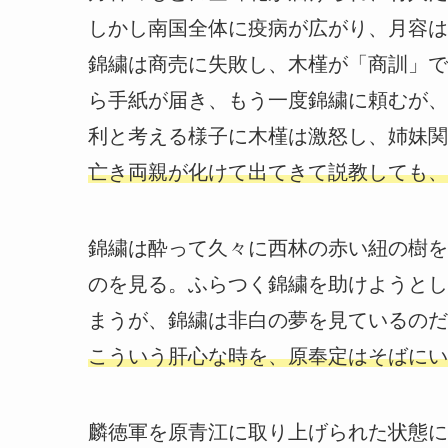
しかし南国全体に疫病が広がり、月容は
錦繍は商売に失敗し、木槿が「商訓」で
ら手紙が届き、もう一度錦繍に頼むが、
利と考える様子に木槿は激怒し、姉妹関
亡き両親が化けて出てきて説教しても、
錦繍は酔って久々に西林の赤い紐の樹を
のを見る。ふらつく錦繍を助けようとし
まうが、錦繍は非白の夢を見ているのだ
こういう肝心な時を、原奉定はそばにい
麟徳軍を原青江に取り上げられた状態に