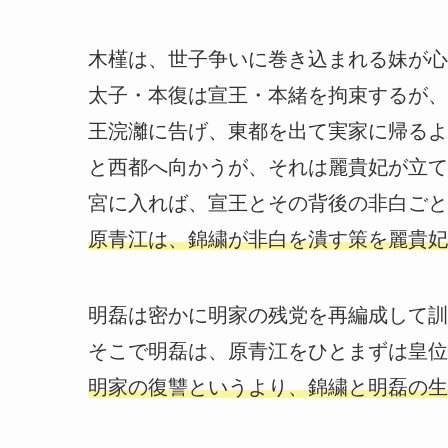
木槿は、世子争いに巻き込まれる妹が心
太子・本復は宣王・本緒を拘束するが、
王浣灕に告げ、東都を出て実家に帰るよ
と西都へ向かうが、それは麗貴妃が立て
宮に入れば、宣王とその背後の非白ごと
原青江は、錦繍が非白を潰す策を麗貴妃
明磊は密かに明家の残党を再編成して訓
そこで明磊は、原青江をひとまずは皇位
明家の復讐というより、錦繍と明磊の生