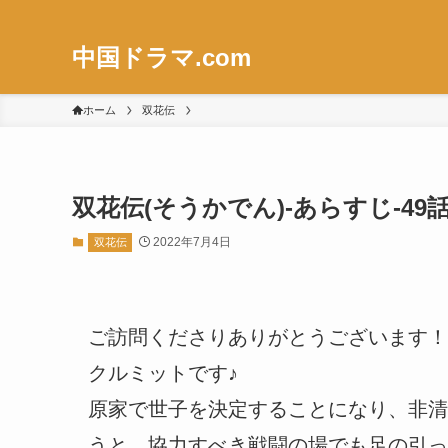
中国ドラマ.com
ホーム
双花伝
双花伝(そうかでん)-あらすじ-49
2022年7月4日
双花伝
ご訪問くださりありがとうございます！
クルミットです♪
原家で世子を決定することになり、非清
うと、協力すべき戦闘の場でも足の引っ