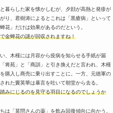
と暮らした家を懐かしむが、夕顔が高熱と発疹が
がり、君樹涛によるとこれは「黒瘡病」といって
蝉花」だけは効果があるのだという。
で金蝉花の謎が回収されますね！
い、木槿には月容から疫病を知らせる手紙が届
「将苑」と「商訓」と引き換えだと言われ、木槿
を購入し商売に乗り出すことに。一方、元徳軍の
された竇英華は暴言を吐いて朝堂から去る。
踏みにじるのを見守る羽目になるのでしょうか
ちは「莫問さんの薬」を飲み回復傾向に向かう。