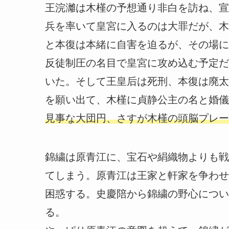
王浣灕は木槿の予想通り非白を訪ね、宣
兵を率いて皇宮に入るのは大罪だが、木
と本復は本緒に自害を迫るが、その場に
反徒制圧の名目で皇宮に攻め込む予定だ
いた。そして王皇后は死刑、本復は廃太
を願い出て、木槿に貞静公主の名と婚儀
見事な大団円、さすが木槿の頭脳プレー
錦繍は原青江に、宝石や絹織物よりも戦
てしまう。原青江は王家と軒家を争わせ
困惑する。史慶陪から錦繍の野心につい
る。