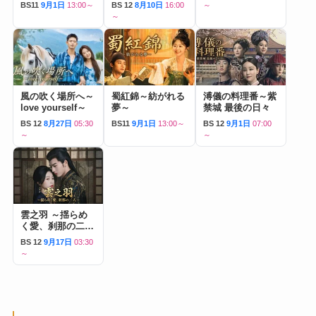
BS11
9月1日
13:00～
BS 12
8月10日
16:00
～
～
風の吹く場所へ～
蜀紅錦～紡がれる
溥儀の料理番～紫
love yourself～
夢～
禁城 最後の日々
BS 12
8月27日
05:30
BS11
9月1日
13:00～
BS 12
9月1日
07:00
～
～
雲之羽 ～揺らめ
く愛、刹那の二人
～
BS 12
9月17日
03:30
～