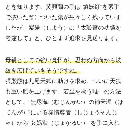
とを知ります。黄興蘭の手は“鎮妖釘”を素手
で抜いた際についた傷が生々しく残っていま
したが、紫陽（しよう）は「太璇宮の功績を
考慮して」と、ひとまず追求を見送ります。
母親としての強い覚悟が、思わぬ方向から波
紋を広げていきそうですね。
張殷殷は九尾天狐に助けを求め、ついに天狐
も重い腰を上げます。若尘を救う唯一の方法
として、“無尽海（むじんかい）の補天涯（ほ
てんが）”にいる噬情尊者（しじょうそんじ
ゃ）から“女娲泪（じょかるい）”を手に入れ