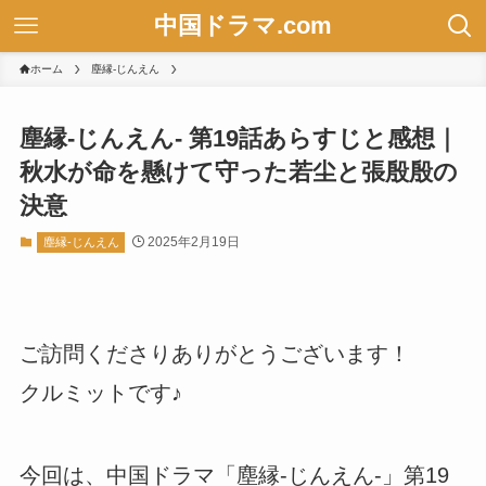
中国ドラマ.com
ホーム
塵縁-じんえん
塵縁-じんえん- 第19話あらすじと感想｜
秋水が命を懸けて守った若尘と張殷殷の
決意
2025年2月19日
塵縁-じんえん
ご訪問くださりありがとうございます！
クルミットです♪
今回は、中国ドラマ「塵縁-じんえん-」第19