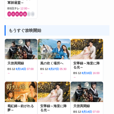
軍師連盟～
BS日テレ
12:00～
月
火
水
木
金
土
日
もうすぐ放映開始
天啓異聞録
風の吹く場所へ
安寧録～海棠に降
る光～
BS 12
8月14日
07:00
BS 12
8月27日
05:30
～
～
BS 12
8月10日
16:00
～
蜀紅錦～紡がれる
安寧録～海棠に降
天啓異聞録
夢～
る光～
BS 12
8月14日
07:00