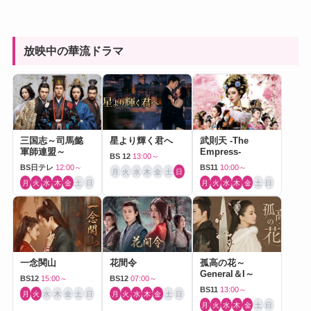
放映中の華流ドラマ
三国志～司馬懿
星より輝く君へ
武則天 -The
軍師連盟～
Empress-
BS 12
13:00～
BS日テレ
12:00～
BS11
10:00～
月
火
水
木
金
土
日
月
火
水
木
金
土
日
月
火
水
木
金
土
日
一念関山
花間令
孤高の花～
General＆I～
BS12
15:00～
BS12
07:00～
BS11
13:00～
月
火
水
木
金
土
日
月
火
水
木
金
土
日
月
火
水
木
金
土
日