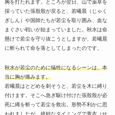
胸を打たれます。ところが翌日、山で薬草を
採っていた張殷殷が戻ると、若曦晨（じゃく
ぎしん）や国師たちが若尘を取り囲み、血な
まぐさい戦いが始まっていました。秋水は命
懸けで若尘を守り抜こうとしますが、若曦晨
に斬られて命を落としてしまったのです。
秋水が若尘のために犠牲になるシーンは、本
当に胸が痛みます。
若曦晨はとどめを刺そうと、若尘を木に縛り
付けます。そこへ急ぎ駆け付けた張殷殷が必
死に縄を斬って若尘を救出。形勢不利かに思
われましたが、絶妙なタイミングで青衣（せ