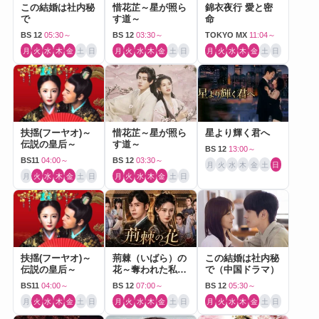
この結婚は社内秘
惜花芷～星が照ら
錦衣夜行 愛と密
で
す道～
命
BS 12
05:30～
BS 12
03:30～
TOKYO MX
11:04～
月
火
水
木
金
土
日
月
火
水
木
金
土
日
月
火
水
木
金
土
日
扶揺(フーヤオ)～
惜花芷～星が照ら
星より輝く君へ
伝説の皇后～
す道～
BS 12
13:00～
BS11
04:00～
BS 12
03:30～
月
火
水
木
金
土
日
月
火
水
木
金
土
日
月
火
水
木
金
土
日
扶揺(フーヤオ)～
荊棘（いばら）の
この結婚は社内秘
伝説の皇后～
花～奪われた私～
で（中国ドラマ）
（中国ドラマ）
BS11
04:00～
BS 12
07:00～
BS 12
05:30～
月
火
水
木
金
土
日
月
火
水
木
金
土
日
月
火
水
木
金
土
日