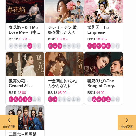
春花焔～Kill Me
テレサ・テン 歌
武則天 -The
Love Me～（中国
姫を愛した人々
Empress-
ドラマ）
BS 12
15:00～
BS11
19:00～
BS11
10:00～
月
火
水
木
金
土
日
月
火
水
木
金
土
日
月
火
水
木
金
土
日
孤高の花～
一念関山(いちね
驪妃(りひ)-The
General＆I～
んかんざん)-
Song of Glory-
Journey to Love-
BS11
13:00～
BS 12
03:00～
BS11
04:00～
月
火
水
木
金
土
日
月
火
水
木
金
土
日
月
火
水
木
金
土
日
前の記事
次の記事
三国志～司馬懿