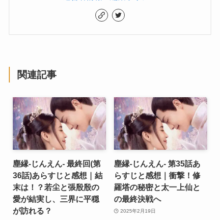
関連記事
塵縁-じんえん- 最終回(第
塵縁-じんえん- 第35話あ
36話)あらすじと感想｜結
らすじと感想｜衝撃！修
末は！？若尘と張殷殷の
羅塔の秘密と太一上仙と
愛が結実し、三界に平穏
の最終決戦へ
が訪れる？
2025年2月19日