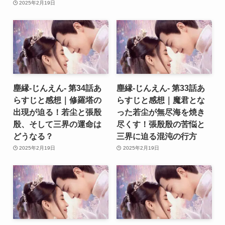
2025年2月19日
塵縁-じんえん- 第34話あ
塵縁-じんえん- 第33話あ
らすじと感想｜修羅塔の
らすじと感想｜魔君とな
出現が迫る！若尘と張殷
った若尘が無尽海を焼き
殷、そして三界の運命は
尽くす！張殷殷の苦悩と
どうなる？
三界に迫る混沌の行方
2025年2月19日
2025年2月19日