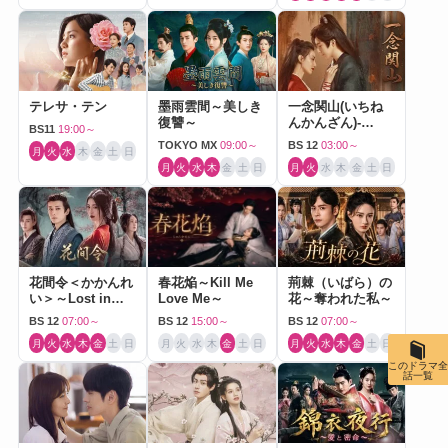
テレサ・テン
墨雨雲間～美しき
一念関山(いちね
復讐～
んかんざん)-
BS11
19:00～
Journey to Love-
TOKYO MX
09:00～
BS 12
03:00～
月
火
水
木
金
土
日
月
火
水
木
金
土
日
月
火
水
木
金
土
日
花間令＜かかんれ
春花焔～Kill Me
荊棘（いばら）の
い＞～Lost in
Love Me～
花～奪われた私～
Love～
BS 12
07:00～
BS 12
15:00～
BS 12
07:00～
月
火
水
木
金
土
日
月
火
水
木
金
土
日
月
火
水
木
金
土
日
このドラマ全
話一覧