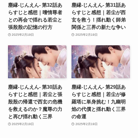
塵縁-じんえん- 第32話あ
塵縁-じんえん- 第31話あ
らすじと感想｜嗜情尊者
らすじと感想｜若尘が西
との再会で揺れる若尘と
玄を救う！揺れ動く師弟
張殷殷の記憶の行方
関係と三界の新たな争い
2025年2月19日
2025年2月19日
塵縁-じんえん- 第30話あ
塵縁-じんえん- 第29話あ
らすじと感想｜若尘と張
らすじと感想｜若尘が修
殷殷の帰還で西玄の危機
羅塔に単身挑む！九幽明
を救えるのか？魔尊の力
焰の代償と揺れ動く三界
と再び揺れ動く三界
の命運
2025年2月19日
2025年2月19日