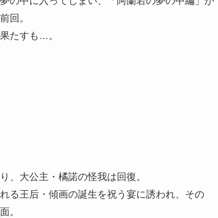
夢の中に入ってしまい、「阿蘭若の夢の中編」が
前回。
果たすも…。
り、大公主・橘諾の怪我は回復。
れる王后・傾画の誕生を祝う宴に誘われ、その
面。