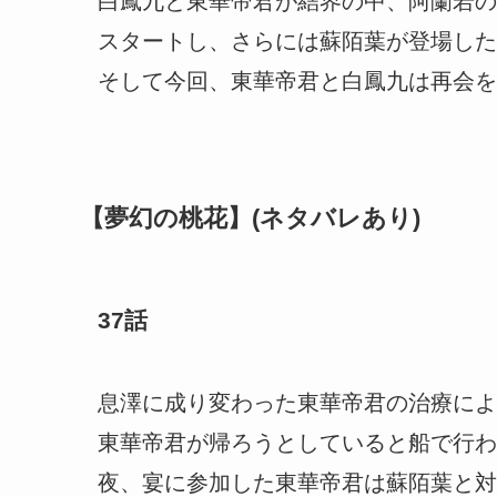
白鳳九と東華帝君が結界の中、阿蘭若の
スタートし、さらには蘇陌葉が登場した
そして今回、東華帝君と白鳳九は再会を
【夢幻の桃花】(ネタバレあり)
37話
息澤に成り変わった東華帝君の治療によ
東華帝君が帰ろうとしていると船で行わ
夜、宴に参加した東華帝君は蘇陌葉と対