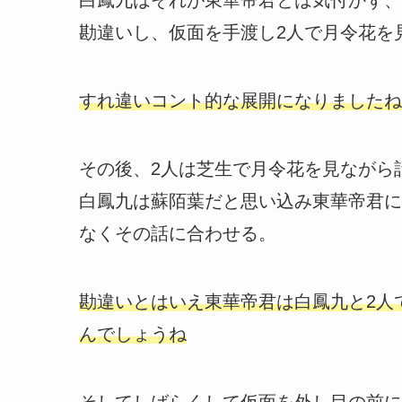
勘違いし、仮面を手渡し2人で月令花を
すれ違いコント的な展開になりましたね
その後、2人は芝生で月令花を見ながら
白鳳九は蘇陌葉だと思い込み東華帝君に
なくその話に合わせる。
勘違いとはいえ東華帝君は白鳳九と2人
んでしょうね
そしてしばらくして仮面を外し目の前に