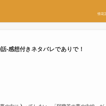
惜花
-39話-感想付きネタバレでありで！