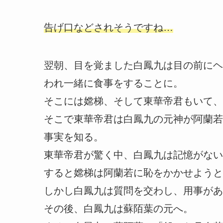
告げ口などされそうですね…
翌朝、目を覚ました白鳳九は目の前にヘ
われ一緒に食事をすることに。
そこには嫦梯、そして東華帝君もいて、
そこで東華帝君は白鳳九の元神が阿蘭若
事実を知る。
東華帝君が驚く中、白鳳九は記憶がない
すると嫦梯は阿蘭若に恥をかかせようと
しかし白鳳九は質問を交わし、用事があ
その後、白鳳九は蘇陌葉の元へ。