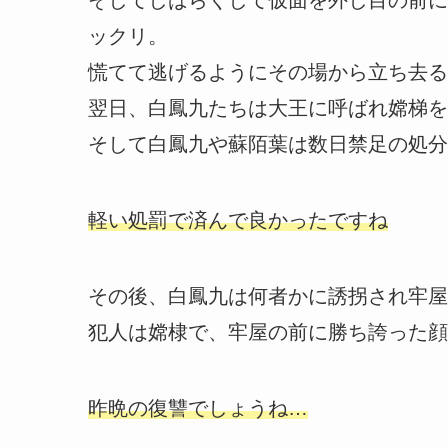
ックリ。
慌てて逃げるようにその場から立ち去る
翌日、白鳳九たちは大王に呼ばれ嫦梯を
そして白鳳九や蘇陌葉は数日禁足の処分
軽い処罰で済んで良かったですね
その後、白鳳九は何者かに誘拐され牢屋
犯人は嫦棣で、牢屋の前に勝ち誇った顔
昨晩の復讐でしょうね…