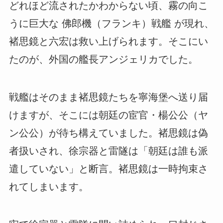
どれほど流されたかわからない頃、霧の向こ
うに巨大な 佛郎機（フランキ）戦艦 が現れ、
褚思鏡と六宏は救い上げられます。そこにい
たのが、外国の艦長アンジェリカでした。
戦艦はそのまま褚思鏡たちを寧海堡へ送り届
けますが、そこには朝廷の宦官・楊公公（ヤ
ン公公）が待ち構えていました。褚思鏡は偽
者扱いされ、徐宗器と雷隧は「朝廷は誰も派
遣していない」と断言。褚思鏡は一時拘束さ
れてしまいます。