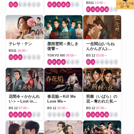
BS11
13:00～
このドラマ全
月
火
水
木
金
土
日
月
火
水
木
金
土
日
話一覧
月
火
水
木
金
土
日
テレサ・テン
墨雨雲間～美しき
一念関山(いちね
復讐～
んかんざん)-
BS11
19:00～
Journey to Love-
TOKYO MX
09:00～
BS 12
03:00～
月
火
水
木
金
土
日
月
火
水
木
金
土
日
月
火
水
木
金
土
日
花間令＜かかんれ
春花焔～Kill Me
荊棘（いばら）の
い＞～Lost in
Love Me～
花～奪われた私～
Love～
BS 12
07:00～
BS 12
15:00～
BS 12
07:00～
月
火
水
木
金
土
日
月
火
水
木
金
土
日
月
火
水
木
金
土
日