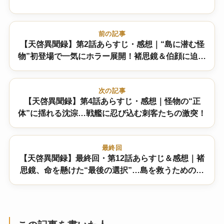
前の記事
【天啓異聞録】第2話あらすじ・感想｜“島に潜む怪
物”初登場で一気にホラー展開！褚思鏡＆伯顔に迫る
死の影…
次の記事
【天啓異聞録】第4話あらすじ・感想｜怪物の“正
体”に揺れる沈淙…戦艦に忍び込む刺客たちの激突！
最終回
【天啓異聞録】最終回・第12話あらすじ＆感想｜褚
思鏡、命を懸けた“最後の選択”…島を救うための壮
絶な結末は！？