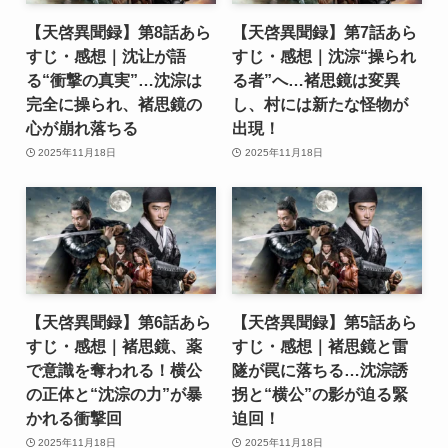
【天啓異聞録】第8話あら
【天啓異聞録】第7話あら
すじ・感想｜沈让が語
すじ・感想｜沈淙“操られ
る“衝撃の真実”…沈淙は
る者”へ…褚思鏡は変異
完全に操られ、褚思鏡の
し、村には新たな怪物が
心が崩れ落ちる
出現！
2025年11月18日
2025年11月18日
【天啓異聞録】第6話あら
【天啓異聞録】第5話あら
すじ・感想｜褚思鏡、薬
すじ・感想｜褚思鏡と雷
で意識を奪われる！横公
隧が罠に落ちる…沈淙誘
の正体と“沈淙の力”が暴
拐と“横公”の影が迫る緊
かれる衝撃回
迫回！
2025年11月18日
2025年11月18日