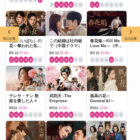
月
火
水
木
金
土
日
月
火
水
木
金
土
日
前の記事
次の記事
荊棘（いばら）の
この結婚は社内秘
春花焔～Kill Me
花～奪われた私～
で（中国ドラマ）
Love Me～（中国
（中国ドラマ）
ドラマ）
BS 12
07:00～
BS 12
05:30～
BS 12
15:00～
月
火
水
木
金
土
日
月
火
水
木
金
土
日
月
火
水
木
金
土
日
テレサ・テン 歌
武則天 -The
孤高の花～
姫を愛した人々
Empress-
General＆I～
BS11
19:00～
BS11
10:00～
BS11
13:00～
月
火
水
木
金
土
日
月
火
水
木
金
土
日
月
火
水
木
金
土
日