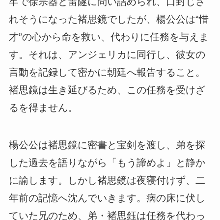
牢で徐宗器と雷隧に問い詰められ、口封じさ
れそうになった褚思鏡でしたが、楊公公は“惜
才”の心から命を救い、代わりに任務を与えま
す。それは、アンジェリカに同行し、彼女の
言動を記録して密かに朝廷へ報告すること。
褚思鏡は生き延びるため、この任務を受けざ
るを得ません。
楊公公は褚思鏡に密書と宝剣を渡し、弟を探
した過去を語りながら「もう諦めよ」と静か
に諭します。しかし褚思鏡は夜寝付けず、二
年前の記憶へ沈んでいきます。病の床に伏し
ていた兄のため、弟・褚思鈺は任務を代わっ