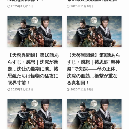
2025年11月18日
2025年11月18日
【天啓異聞録】第10話あ
【天啓異聞録】第9話あら
らすじ・感想｜沈淙が暴
すじ・感想｜褚思鈺“海神
走…沈让の最期に涙。褚
祭”で失踪――母の正体、
思鏡たちは怪物の猛攻に
沈淙の血筋…衝撃が重な
限界寸前！
る真相回！
2025年11月18日
2025年11月18日