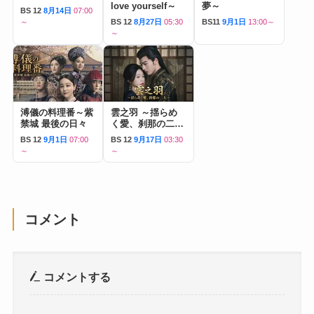
love yourself～
夢～
BS 12
8月14日
07:00
～
BS 12
8月27日
05:30
BS11
9月1日
13:00～
～
溥儀の料理番～紫
雲之羽 ～揺らめ
禁城 最後の日々
く愛、刹那の二人
～
BS 12
9月1日
07:00
BS 12
9月17日
03:30
～
～
コメント
コメントする