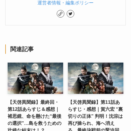
運営者情報・編集ポリシー
関連記事
【天啓異聞録】最終回・
【天啓異聞録】第11話あ
第12話あらすじ＆感想｜
らすじ・感想｜賀六宏 “裏
褚思鏡、命を懸けた“最後
切りの正体” 判明！沈淙は
の選択”…島を救うための
再び操られ、海へ消え
壮絶な結末は！？
る…最終決戦前の緊迫回