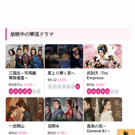
放映中の華流ドラマ
三国志～司馬懿
星より輝く君へ
武則天 -The
軍師連盟～
Empress-
BS 12
13:00～
BS日テレ
12:00～
BS11
10:00～
月
火
水
木
金
土
日
月
火
水
木
金
土
日
月
火
水
木
金
土
日
一念関山
花間令
孤高の花～
General＆I～
BS12
15:00～
BS12
07:00～