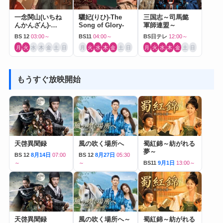
一念関山(いちね
驪妃(りひ)-The
三国志～司馬懿
んかんざん)-
Song of Glory-
軍師連盟～
Journey to Love-
BS 12
03:00～
BS11
04:00～
BS日テレ
12:00～
月
火
水
木
金
土
日
月
火
水
木
金
土
日
月
火
水
木
金
土
日
もうすぐ放映開始
天啓異聞録
風の吹く場所へ
蜀紅錦～紡がれる
夢～
BS 12
8月14日
07:00
BS 12
8月27日
05:30
～
～
BS11
9月1日
13:00～
天啓異聞録
風の吹く場所へ～
蜀紅錦～紡がれる