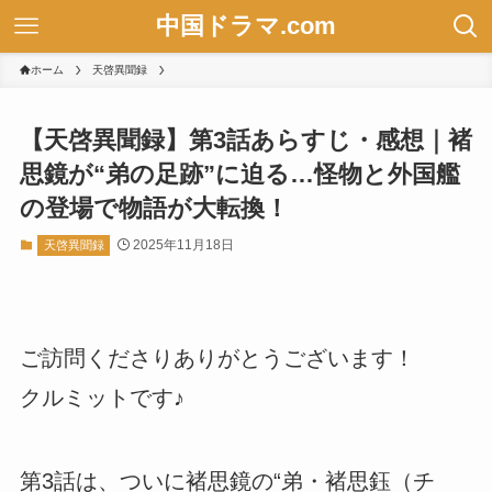
中国ドラマ.com
ホーム
天啓異聞録
【天啓異聞録】第3話あらすじ・感想｜褚
思鏡が“弟の足跡”に迫る…怪物と外国艦
の登場で物語が大転換！
2025年11月18日
天啓異聞録
ご訪問くださりありがとうございます！
クルミットです♪
第3話は、ついに褚思鏡の“弟・褚思鈺（チ