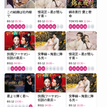
この結婚は社内秘
惜花芷～星が照ら
錦衣夜行 愛と密
で
す道～
命
BS 12
05:30～
BS 12
03:30～
TOKYO MX
11:04～
月
火
水
木
金
土
日
月
火
水
木
金
土
日
月
火
水
木
金
土
日
扶揺(フーヤオ)～
安寧録～海棠に降
惜花芷～星が照ら
伝説の皇后～
る光～
す道～
BS11
04:00～
BS 12
16:00～
BS 12
03:30～
月
火
水
木
金
土
日
月
火
水
木
金
土
日
月
火
水
木
金
土
日
星より輝く君へ
扶揺(フーヤオ)～
安寧録～海棠に降
伝説の皇后～
る光～
BS 12
13:00～
BS11
04:00～
BS 12
16:00～
月
火
水
木
金
土
日