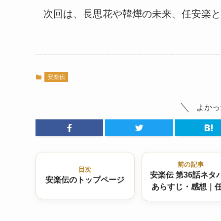
次回は、長思花や韓燁の未来、任安楽と
安楽伝
よかっ
前の記事
目次
安楽伝 第36話ネタ
安楽伝のトップページ
あらすじ・感想｜
楽、一夜で白髪に
族と王朝の宿命が