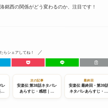
洛銘西の関係がどう変わるのか、注目です！
たらシェアしてね！
次の記事
最終回
バレ
安楽伝 第38話ネタバレ
安楽伝 最終回・第39
任安
あらすじ・感想｜琳
ネタバレあらすじ・感
…家
琅、最期の舞と命で愛
想｜結末は！？大団円
動く
を守る…新たな希望の
の愛と別れ