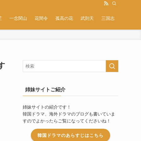
芷
一念関山
花間令
孤高の花
武則天
三国志
す
姉妹サイトご紹介
姉妹サイトの紹介です！
韓国ドラマ、海外ドラマのブログも書いていま
すのでよかったらご覧になってくださいね！
韓国ドラマのあらすじはこちら