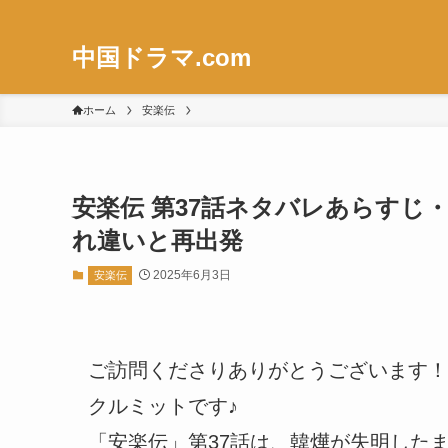
中国ドラマ.com
ホーム
安楽伝
安楽伝 第37話ネタバレあらすじ
れ違いと再出発
2025年6月3日
安楽伝
ご訪問くださりありがとうございます！
クルミットです♪
「安楽伝」第37話は、韓燁が失明した