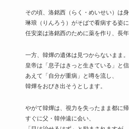
その頃、洛銘西（らく・めいせい）は身
琳琅（りんろう）がそばで看病する姿に
任安楽は洛銘西のために薬を作り、長年
一方、韓燁の遺体は見つからないまま。
皇帝は「息子はきっと生きている」と信
あえて「自分が重病」と噂を流し、
韓燁をおびき出そうとします。
やがて韓燁は、視力を失ったまま都に帰
すぐに父・韓仲遠に会い、
「目は治せるはず」と励まされますが、