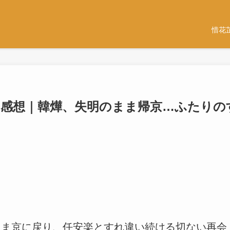
惜花
・感想｜韓燁、失明のまま帰京…ふたりの
まま京に戻り、任安楽とすれ違い続ける切ない再会