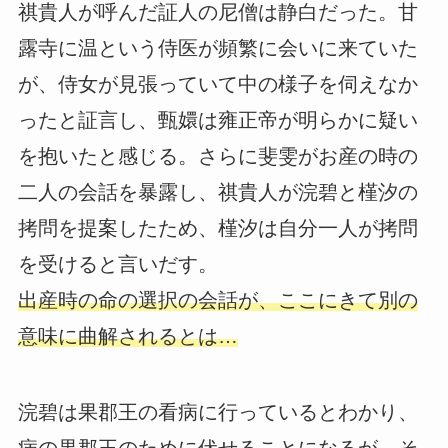
祺貴人が呼んだ証人の尼僧は静白だった。甘
露寺に温という侍医が頻繁に会いに来ていた
が、侍女が見張っていて中の様子を伺えなか
ったと証言し、甄嬛は雍正帝が明らかに疑い
を抱いたと感じる。さらに斐雯がお産の時の
二人の会話を暴露し、祺貴人が浣碧と槿汐の
拷問を提案したため、槿汐は自分一人が拷問
を受けると言いだす。
出産時の命の選択の会話が、ここにきて別の
意味に曲解されるとは…
浣碧は果郡王の看病に行っているとわかり、
病の果郡王のために伏せることになるが、そ