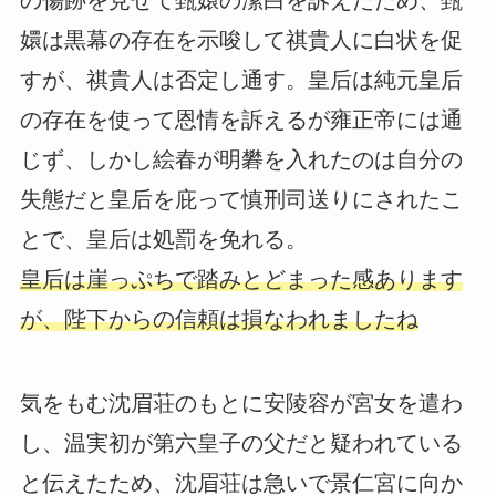
嬛は黒幕の存在を示唆して祺貴人に白状を促
すが、祺貴人は否定し通す。皇后は純元皇后
の存在を使って恩情を訴えるが雍正帝には通
じず、しかし絵春が明礬を入れたのは自分の
失態だと皇后を庇って慎刑司送りにされたこ
とで、皇后は処罰を免れる。
皇后は崖っぷちで踏みとどまった感あります
が、陛下からの信頼は損なわれましたね
気をもむ沈眉荘のもとに安陵容が宮女を遣わ
し、温実初が第六皇子の父だと疑われている
と伝えたため、沈眉荘は急いで景仁宮に向か