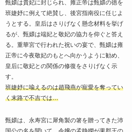
甄嬛は貴妃に封じられ、雍正帝は甄嬛の徳を
班婕妤に例えて絶賛し、後宮指南役に任じよ
うとする。皇后はさりげなく懸念材料を挙げ
るが、甄嬛は端妃と敬妃の協力を仰ぐと答え
る。重華宮で行われた祝いの宴で、甄嬛は雍
正帝に今夜敬妃のもとへ向かうように勧め、
皇后に敬妃との関係の修復をさりげなく示
す。
班婕妤に喩えるのは趙飛燕が寵愛を奪ってい
く末路で不吉では…
甄嬛は、永寿宮に犀角製の箸を贈ってきた沛
国公の名を聞いて、令嬢の孟静嫻が果郡王の