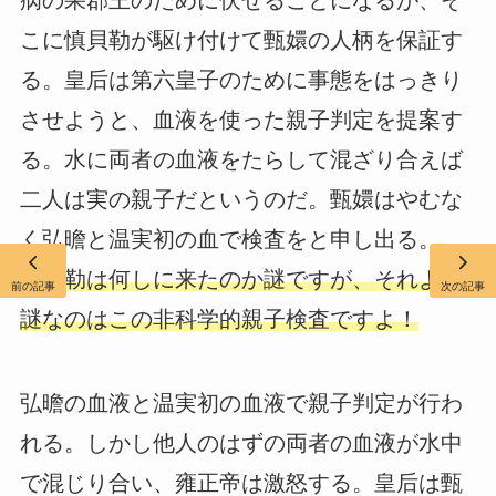
こに慎貝勒が駆け付けて甄嬛の人柄を保証す
る。皇后は第六皇子のために事態をはっきり
させようと、血液を使った親子判定を提案す
る。水に両者の血液をたらして混ざり合えば
二人は実の親子だというのだ。甄嬛はやむな
く弘曕と温実初の血で検査をと申し出る。
慎貝勒は何しに来たのか謎ですが、それより
前の記事
次の記事
謎なのはこの非科学的親子検査ですよ！
弘曕の血液と温実初の血液で親子判定が行わ
れる。しかし他人のはずの両者の血液が水中
で混じり合い、雍正帝は激怒する。皇后は甄