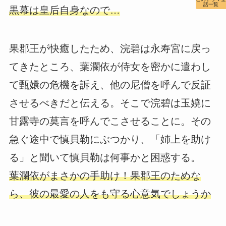
話一覧
黒幕は皇后自身なので…
果郡王が快癒したため、浣碧は永寿宮に戻っ
てきたところ、葉瀾依が侍女を密かに遣わし
て甄嬛の危機を訴え、他の尼僧を呼んで反証
させるべきだと伝える。そこで浣碧は玉嬈に
甘露寺の莫言を呼んでこさせることに。その
急ぐ途中で慎貝勒にぶつかり、「姉上を助け
る」と聞いて慎貝勒は何事かと困惑する。
葉瀾依がまさかの手助け！果郡王のためな
ら、彼の最愛の人をも守る心意気でしょうか