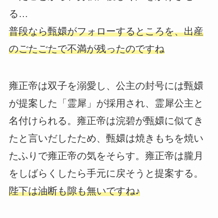
る…
普段なら甄嬛がフォローするところを、出産
のごたごたで不満が残ったのですね
雍正帝は双子を溺愛し、公主の封号には甄嬛
が提案した「霊犀」が採用され、霊犀公主と
名付けられる。雍正帝は浣碧が甄嬛に似てき
たと言いだしたため、甄嬛は焼きもちを焼い
たふりで雍正帝の気をそらす。雍正帝は朧月
をしばらくしたら手元に戻そうと提案する。
陛下は油断も隙も無いですね♪