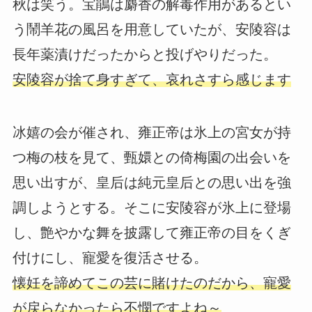
秋は笑う。宝鵑は麝香の解毒作用があるとい
う鬧羊花の風呂を用意していたが、安陵容は
長年薬漬けだったからと投げやりだった。
安陵容が捨て身すぎて、哀れさすら感じます
冰嬉の会が催され、雍正帝は氷上の宮女が持
つ梅の枝を見て、甄嬛との倚梅園の出会いを
思い出すが、皇后は純元皇后との思い出を強
調しようとする。そこに安陵容が氷上に登場
し、艶やかな舞を披露して雍正帝の目をくぎ
付けにし、寵愛を復活させる。
懐妊を諦めてこの芸に賭けたのだから、寵愛
が戻らなかったら不憫ですよね～