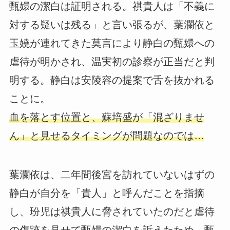
甄嬛の潔白は証明される。祺貴人は「不義に
対する疑いは残る」と言い張るが、葉瀾依と
玉嬈が連れてきた莫言により静白の甄嬛への
虐待が明かされ、温実初の診察が正当だと判
明する。静白は安陵容の提案で舌を抜かれる
ことに。
血を落とす位置と、蘇培盛が「混ざりませ
ん」と見せるタイミングが問題なのでは…
葉瀾依は、二年間後宮を訪れていないはずの
静白が自分を「貴人」と呼んだことを指摘
し、玢児は祺貴人に脅されていたのだと虐待
の傷跡を見せて甄嬛の潔白を訴えたため、甄