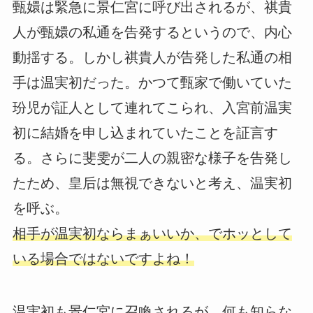
甄嬛は緊急に景仁宮に呼び出されるが、祺貴
人が甄嬛の私通を告発するというので、内心
動揺する。しかし祺貴人が告発した私通の相
手は温実初だった。かつて甄家で働いていた
玢児が証人として連れてこられ、入宮前温実
初に結婚を申し込まれていたことを証言す
る。さらに斐雯が二人の親密な様子を告発し
たため、皇后は無視できないと考え、温実初
を呼ぶ。
相手が温実初ならまぁいいか、でホッとして
いる場合ではないですよね！
温実初も景仁宮に召喚されるが、何も知らな