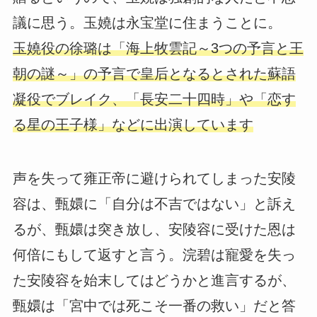
議に思う。玉嬈は永宝堂に住まうことに。
玉嬈役の徐璐は「海上牧雲記～3つの予言と王
朝の謎～」の予言で皇后となるとされた蘇語
凝役でブレイク、「長安二十四時」や「恋す
る星の王子様」などに出演しています
声を失って雍正帝に避けられてしまった安陵
容は、甄嬛に「自分は不吉ではない」と訴え
るが、甄嬛は突き放し、安陵容に受けた恩は
何倍にもして返すと言う。浣碧は寵愛を失っ
た安陵容を始末してはどうかと進言するが、
甄嬛は「宮中では死こそ一番の救い」だと答