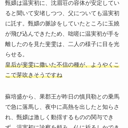
甄嬛は温実初に、沈眉荘の容体が安定してい
ると聞いて安堵しつつ、父についても温実初
に託す。甄嬛の脈診をしていたところに玉嬈
が飛び込んできたため、咄嗟に温実初が手を
離したのを見た斐雯は、二人の様子に目を光
らせる。
皇后が斐雯に撒いた不信の種が、ようやくこ
こで芽吹きそうですね
蘇培盛から、果郡王が昨日の慎貝勒との乗馬
で急に落馬し、夜中に高熱を出したと知らさ
れ、甄嬛は激しく動揺するものの関与でき
ず、温実初に診察を頼み、仏に祈るしかでき