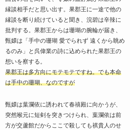
縁談相手だと思い出す。果郡王に一途で他の
縁談を断り続けていると聞き、浣碧は辛辣に
批判する。果郡王からは珊瑚の腕輪が届き、
甄嬛は「手中の珊瑚 愛でられず 遠くから眺め
るのみ」と呉偉業の詩に込められた果郡王の
想いを察する。
果郡王は多方向にモテモテですね。でも本命
は手中の珊瑚、なのですが
甄嬛は葉瀾依に誘われて春禧殿に向かうが、
突然喉元に短剣を突きつけられ、葉瀾依は前
方が交蘆館だからここで殺しても祺貴人のせ