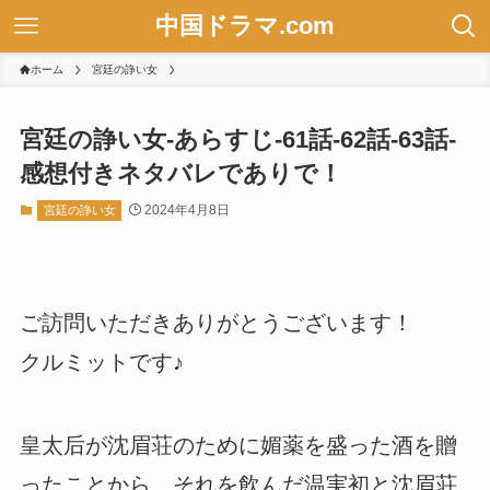
中国ドラマ.com
ホーム
宮廷の諍い女
宮廷の諍い女-あらすじ-61話-62話-63話-
感想付きネタバレでありで！
2024年4月8日
宮廷の諍い女
ご訪問いただきありがとうございます！
クルミットです♪
皇太后が沈眉荘のために媚薬を盛った酒を贈
ったことから、それを飲んだ温実初と沈眉荘