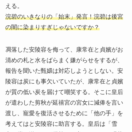
える。
浣碧のいきなりの「始末」発言！浣碧は後宮
の闇に染まりすぎじゃないですか？
凋落した安陵容を侮って、康常在と貞嬪がお
清めの札と水をばらまく嫌がらせをするが、
報告を聞いた甄嬛は対応しようとしない。安
陵容は炭にも事欠いていたが、康常在と貞嬪
が質の低い炭を届けて嘲笑する。そこに皇后
が遣わした剪秋が延禧宮の宮女に減俸を言い
渡し、寵愛を復活させるために「他の手」を
考えてはと安陵容に助言する。皇后は「雪