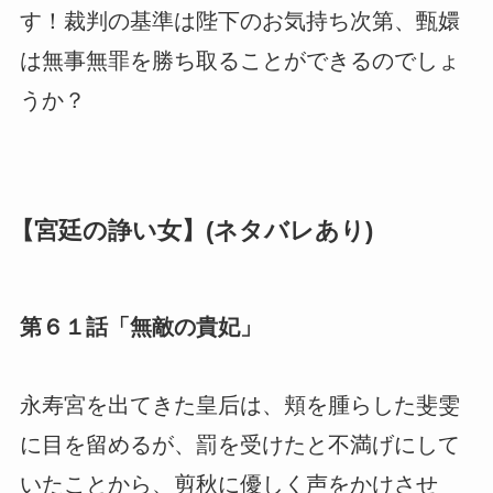
す！裁判の基準は陛下のお気持ち次第、甄嬛
は無事無罪を勝ち取ることができるのでしょ
うか？
【宮廷の諍い女】(ネタバレあり)
第６１話「無敵の貴妃」
永寿宮を出てきた皇后は、頬を腫らした斐雯
に目を留めるが、罰を受けたと不満げにして
いたことから、剪秋に優しく声をかけさせ