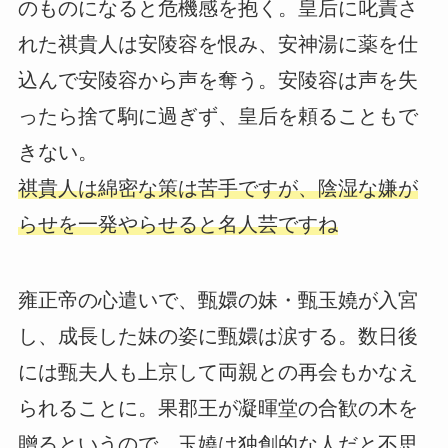
のものになると危機感を抱く。皇后に叱責さ
れた祺貴人は安陵容を恨み、安神湯に薬を仕
込んで安陵容から声を奪う。安陵容は声を失
ったら捨て駒に過ぎず、皇后を頼ることもで
きない。
祺貴人は綿密な策は苦手ですが、陰湿な嫌が
らせを一発やらせると名人芸ですね
雍正帝の心遣いで、甄嬛の妹・甄玉嬈が入宮
し、成長した妹の姿に甄嬛は涙する。数日後
には甄夫人も上京して両親との再会もかなえ
られることに。果郡王が凝暉堂の合歓の木を
贈るというので、玉嬈は独創的な人だと不思