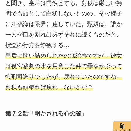
と聞き、皇后は愕然とする。剪秋は厳しい拷
問でも頑として白状しないものの、その様子
に江福海は限界に達していた。甄嬛は、誰か
一人が口を割れば必ずそれに続くものだと、
捜査の行方を静観する…
皇后に問い詰められたのは絵春ですが、彼女
は後宮裁判の水を用意した件で罪をかぶって
慎刑司送りでしたが、戻れていたのですね。
剪秋も頑張れば戻れ…ないかな？
第７２話「明かされる心の闇」
このドラマ全