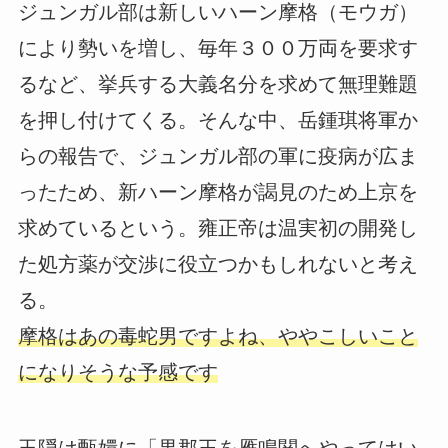
ジュンガル部は新しいハーン摩格（モウガ）
により勢いを増し、毎年３００万両を要求す
るなど、挙兵する大義名分を求めて無理難題
を押し付けてくる。そんな中、岳鍾琪将軍か
らの報告で、ジュンガル部の軍に疫病が広ま
ったため、新ハーン摩格が謁見のため上京を
求めているという。雍正帝は温実初の開発し
た処方薬が交渉に役立つかもしれないと考え
る。
摩格はあの毒蛇男ですよね、ややこしいこと
になりそうな予感です
玉隠は甄嬛に「果郡王を雁鳴関へやってはい