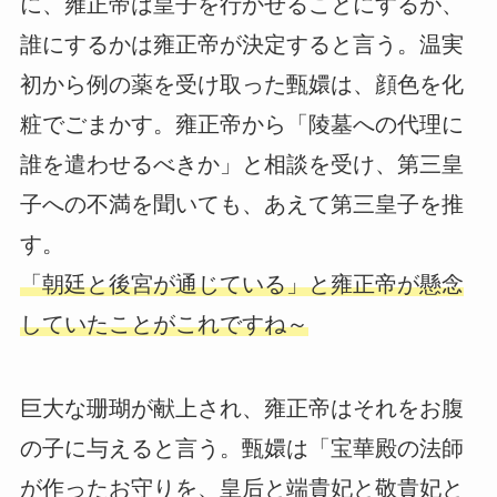
に、雍正帝は皇子を行かせることにするが、
誰にするかは雍正帝が決定すると言う。温実
初から例の薬を受け取った甄嬛は、顔色を化
粧でごまかす。雍正帝から「陵墓への代理に
誰を遣わせるべきか」と相談を受け、第三皇
子への不満を聞いても、あえて第三皇子を推
す。
「朝廷と後宮が通じている」と雍正帝が懸念
していたことがこれですね～
巨大な珊瑚が献上され、雍正帝はそれをお腹
の子に与えると言う。甄嬛は「宝華殿の法師
が作ったお守りを、皇后と端貴妃と敬貴妃と