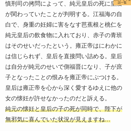
慎刑司の拷問によって、純元皇后の死に皇后
話一覧
が関わっていたことが判明する。江福海の自
白で、身重の妊婦に害をなす芭蕉根と桃仁を
純元皇后の飲食物に入れており、赤子の青班
はそのせいだったという。雍正帝はにわかに
は信じられず、皇后を直接問い詰める。皇后
は自分が純元のせいで側福晋になり、子が庶
子となったことの恨みを雍正帝にぶつける。
皇后は雍正帝を心から深く愛するゆえに他の
女の懐妊が許せなかったのだと訴える。
純元の懐妊と皇后の子の死が同時で、陛下が
無邪気に喜んでいた状況が見えますね…