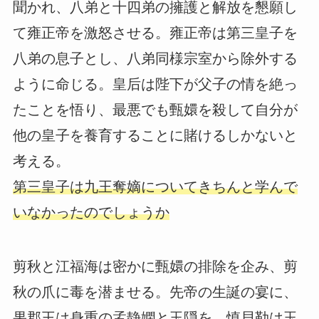
聞かれ、八弟と十四弟の擁護と解放を懇願し
て雍正帝を激怒させる。雍正帝は第三皇子を
八弟の息子とし、八弟同様宗室から除外する
ように命じる。皇后は陛下が父子の情を絶っ
たことを悟り、最悪でも甄嬛を殺して自分が
他の皇子を養育することに賭けるしかないと
考える。
第三皇子は九王奪嫡についてきちんと学んで
いなかったのでしょうか
剪秋と江福海は密かに甄嬛の排除を企み、剪
秋の爪に毒を潜ませる。先帝の生誕の宴に、
果郡王は身重の孟静嫻と玉隠を、慎貝勒は玉