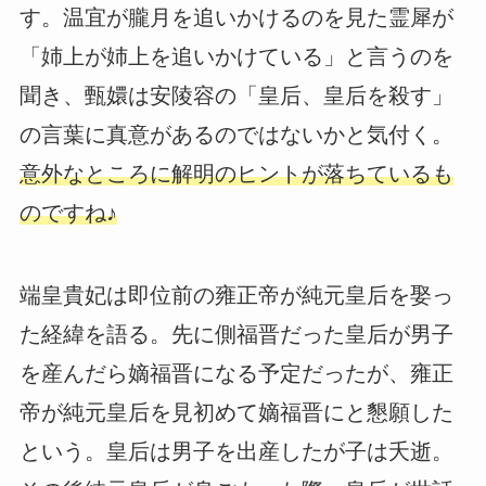
す。温宜が朧月を追いかけるのを見た霊犀が
「姉上が姉上を追いかけている」と言うのを
聞き、甄嬛は安陵容の「皇后、皇后を殺す」
の言葉に真意があるのではないかと気付く。
意外なところに解明のヒントが落ちているも
のですね♪
端皇貴妃は即位前の雍正帝が純元皇后を娶っ
た経緯を語る。先に側福晋だった皇后が男子
を産んだら嫡福晋になる予定だったが、雍正
帝が純元皇后を見初めて嫡福晋にと懇願した
という。皇后は男子を出産したが子は夭逝。