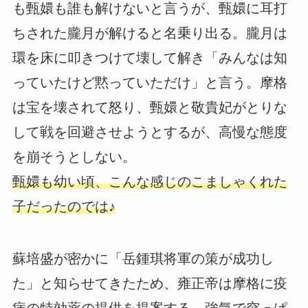
も甄嬛も誰も解けないと言うが、甄嬛に耳打
ちされた朧月が解けると名乗り出る。朧月は
環を床に叩きつけて壊して解き「みんなは知
っていたけど黙っていただけ」と言う。摩格
は宝を壊されて怒り、甄嬛と敬貴妃がとりな
して戦を回避させようとするが、高慢な態度
を崩そうとしない。
甄嬛も幼い頃、こんな感じのこましゃくれた
子だったのでは♪
蘇培盛が密かに「岳鍾琪将軍の策が成功し
た」と知らせてきたため、雍正帝は摩格に疫
病の特効薬の提供を提案する。強気で突っぱ