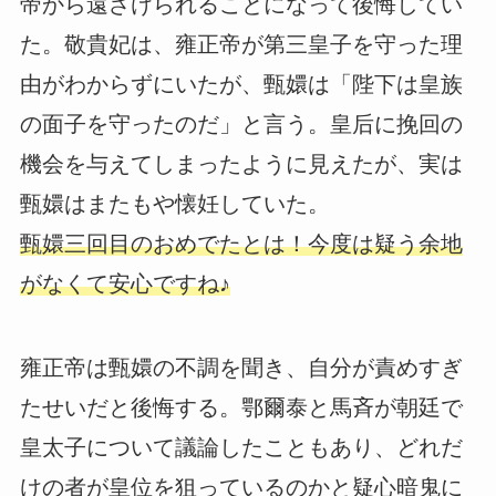
帝から遠ざけられることになって後悔してい
た。敬貴妃は、雍正帝が第三皇子を守った理
由がわからずにいたが、甄嬛は「陛下は皇族
の面子を守ったのだ」と言う。皇后に挽回の
機会を与えてしまったように見えたが、実は
甄嬛はまたもや懐妊していた。
甄嬛三回目のおめでたとは！今度は疑う余地
がなくて安心ですね♪
雍正帝は甄嬛の不調を聞き、自分が責めすぎ
たせいだと後悔する。鄂爾泰と馬斉が朝廷で
皇太子について議論したこともあり、どれだ
けの者が皇位を狙っているのかと疑心暗鬼に