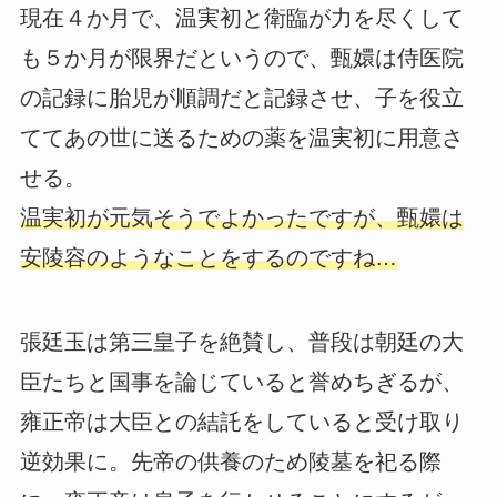
現在４か月で、温実初と衛臨が力を尽くして
も５か月が限界だというので、甄嬛は侍医院
の記録に胎児が順調だと記録させ、子を役立
ててあの世に送るための薬を温実初に用意さ
せる。
温実初が元気そうでよかったですが、甄嬛は
安陵容のようなことをするのですね…
張廷玉は第三皇子を絶賛し、普段は朝廷の大
臣たちと国事を論じていると誉めちぎるが、
雍正帝は大臣との結託をしていると受け取り
逆効果に。先帝の供養のため陵墓を祀る際