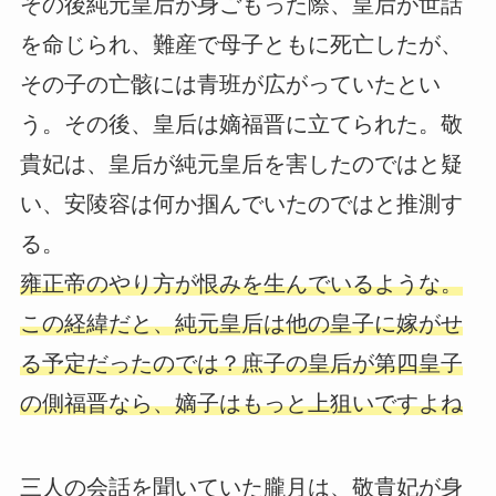
その後純元皇后が身ごもった際、皇后が世話
を命じられ、難産で母子ともに死亡したが、
その子の亡骸には青班が広がっていたとい
う。その後、皇后は嫡福晋に立てられた。敬
貴妃は、皇后が純元皇后を害したのではと疑
い、安陵容は何か掴んでいたのではと推測す
る。
雍正帝のやり方が恨みを生んでいるような。
この経緯だと、純元皇后は他の皇子に嫁がせ
る予定だったのでは？庶子の皇后が第四皇子
の側福晋なら、嫡子はもっと上狙いですよね
三人の会話を聞いていた朧月は、敬貴妃が身