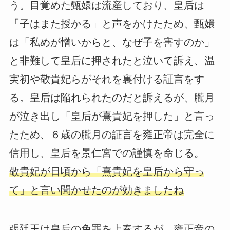
う。目覚めた甄嬛は流産しており、皇后は
「子はまた授かる」と声をかけたため、甄嬛
は「私めが憎いからと、なぜ子を害すのか」
と非難して皇后に押されたと泣いて訴え、温
実初や敬貴妃らがそれを裏付ける証言をす
る。皇后は陥れられたのだと訴えるが、朧月
が泣き出し「皇后が熹貴妃を押した」と言っ
たため、６歳の朧月の証言を雍正帝は完全に
信用し、皇后を景仁宮での謹慎を命じる。
敬貴妃が日頃から「熹貴妃を皇后から守っ
て」と言い聞かせたのが効きましたね
張廷玉は皇后の免罪を上奏するが、雍正帝の